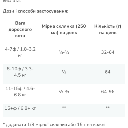
кислота.
Дози і способи застосування
:
Вага
Мірна склянка (250
Кількість (г)
дорослого
мл) на день
на день
кота
4-7ф / 1.8-3.2
¼-½
32-64
кг
8-10ф / 3.3-
½
64
4.5 кг
11-15ф / 4.6-
½-¾
64-96
6.8 кг
15+ф / 6.8+ кг
**
**
* додавати 1/8 мірної склянки або 15 г на кожні