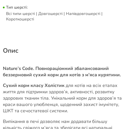
Тип шерсті:
Всі типи шерсті | Довгошерсті | Напівдовгошерсті |
Короткошерсті
Опис
Nature’s Code. Повнораціонний збалансований
беззерновий сухий корм для котів з м’яса курятини.
Сухий корм класу Холістик
для котів на всіх етапах
життя для підтримки здоров’я, активності, розвитку
здорових тканин тіла. Унікальний корм для здоров’я та
краси вашого улюбленця, щоденний захист імунітету,
ШКТ та сечостатевої системи.
Випікання в печі дозволяє нам додавати більшу
кількість свіжого м’яса та зберігати всі натуральні