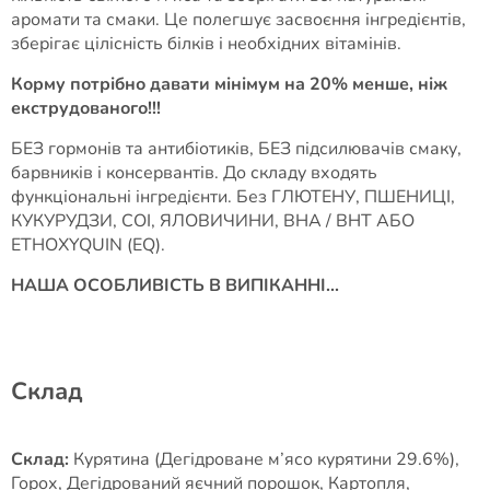
аромати та смаки. Це полегшує засвоєння інгредієнтів,
зберігає цілісність білків і необхідних вітамінів.
Корму
потрібно давати мінімум на 20% менше, ніж
екструдованого!!!
БЕЗ гормонів та антибіотиків, БЕЗ підсилювачів смаку,
барвників і консервантів. До складу входять
функціональні інгредієнти. Без ГЛЮТЕНУ, ПШЕНИЦІ,
КУКУРУДЗИ, СОІ, ЯЛОВИЧИНИ, BHA / BHT АБО
ETHOXYQUIN (EQ).
НАША ОСОБЛИВІСТЬ В ВИПІКАННІ...
Склад
Склад:
Курятина (Дегідроване м’ясо курятини 29.6%),
Горох, Дегідрований яєчний порошок, Картопля,