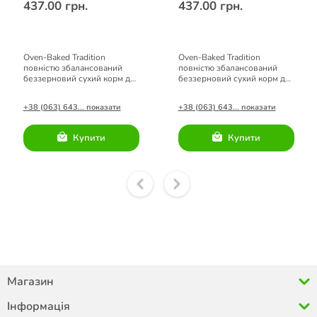
437.00 грн.
437.00 грн.
Oven-Baked Tradition
Oven-Baked Tradition
повністю збалансований
повністю збалансований
беззерновий сухий корм для
беззерновий сухий корм для
котів зі свіжого м’яса
котів зі свіжого м’яса риби
курятини
+38 (063) 643... показати
+38 (063) 643... показати
Купити
Купити
Магазин
Інформація