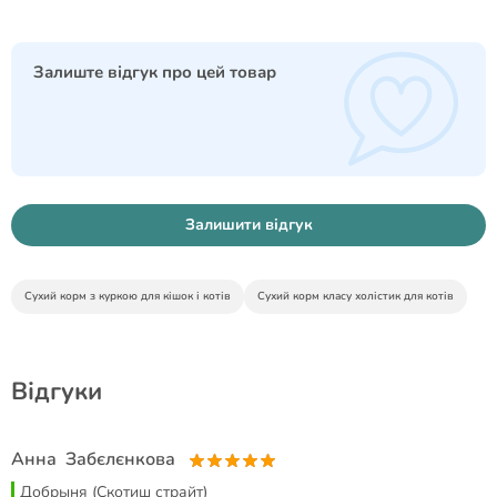
Залиште відгук про цей товар
Залишити відгук
Сухий корм з куркою для кішок і котів
Сухий корм класу холістик для котів
Відгуки
Анна Забєлєнкова
Добрыня (Скотиш страйт)