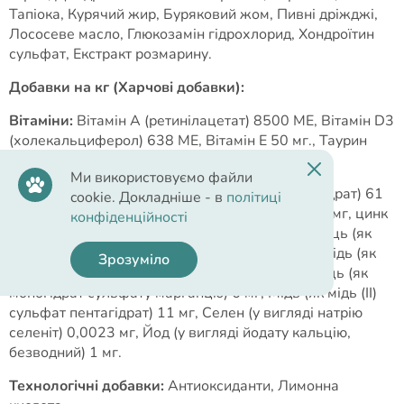
Тапіока, Курячий жир, Буряковий жом, Пивні дріжджі,
Лососеве масло, Глюкозамін гідрохлорид, Хондроїтин
сульфат, Екстракт розмарину.
Добавки на кг (Харчові добавки):
Вітаміни:
Вітамін А (ретинілацетат) 8500 МЕ, Вітамін D3
(холекальциферол) 638 МЕ, Вітамін Е 50 мг., Таурин
425 мг.
Ми використовуємо файли
Мінерали:
Залізо (як заліза (II) сульфат моногідрат) 61
cookie. Докладніше - в
політиці
мг, цинк (Хелат цинку гідрату амінокислоти) 24 мг, цинк
конфіденційності
(як моногідрат сульфату цинку) 58 мг, Марганець (як
Хелат марганцю гідрату амінокислоти) 12 мг, Мідь (як
Зрозуміло
Хелат міді гідрату амінокислоти) 6 мг, Марганець (як
моногідрат сульфату марганцю) 6 мг, Мідь (як мідь (II)
сульфат пентагідрат) 11 мг, Селен (у вигляді натрію
селеніт) 0,0023 мг, Йод (у вигляді йодату кальцію,
безводний) 1 мг.
Технологічні добавки:
Антиоксиданти, Лимонна