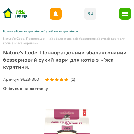
Даруємо 1000гр на бонусний рахунок при реєстрації!)
RU
Головна
Товари для кішок
Сухий корм для кішок
Nature’s Code. Повнораціонний збалансований беззерновий сухий корм для
котів з м’яса курятини.
Nature’s Code. Повнораціонний збалансований
беззерновий сухий корм для котів з м’яса
курятини.
Артикул
9623-350
(1)
Очікуємо на поставку