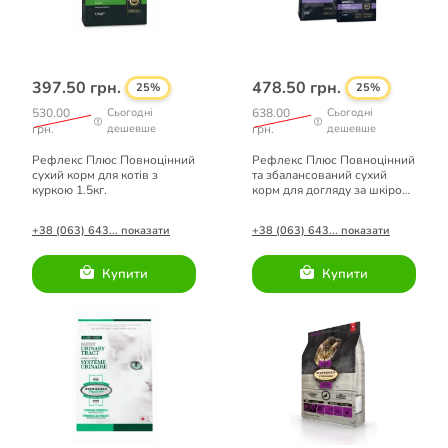
397.50 грн.
478.50 грн.
25%
25%
530.00
Сьогодні
638.00
Сьогодні
грн.
дешевше
грн.
дешевше
Рефлекс Плюс Повноцінний
Рефлекс Плюс Повноцінний
сухий корм для котів з
та збалансований сухий
куркою 1.5кг.
корм для догляду за шкірою
котів з лососем 1.5кг.
+38 (063) 643... показати
+38 (063) 643... показати
Купити
Купити