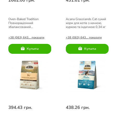
2662.00 грн.
431.61 грн.
Oven-Baked Tradition
Acana Grasslands Cat сухий
Повнораціонний
корм для котів з качкою,
збалансований
куркою та індичкою 0,34 кг
напіввологий корм з рибою
для котів 2,27кг.
+38 (063) 643... показати
+38 (063) 643... показати
Купити
Купити
394.43 грн.
438.26 грн.