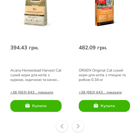
394.43 грн.
482.09 грн.
Acana Homestead Harvest Cat
ORIJEN Original Cat сухий
сухий корм для котів з
корм для котів з птицею та
куркою, індичкою та качкою
рибою 0,34 кг
0,34 кг
+38 (063) 643... показати
+38 (063) 643... показати
Купити
Купити