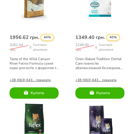
1956.62 грн.
1349.40 грн.
40%
40%
3261.04
Сьогодні
2249.00
Сьогодні
грн.
дешевше
грн.
дешевше
Taste of the Wild Canyon
Oven-Baked Tradition Dental
River Feline Formula сухий
Care повністю
корм для котів з фореллю та
збалансований беззерновий
лососем 6,6 кг
сухий корм для котів зі
свіжого м'яса курки 2,27кг
+38 (063) 643... показати
+38 (063) 643... показати
Купити
Купити