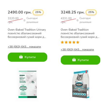
2490.00 грн.
3248.25 грн.
25%
25%
3320.00
Сьогодні
4331.00
Сьогодні
грн.
дешевше
грн.
дешевше
Oven-Baked Tradition Urinary
Oven-Baked Tradition
повністю збалансований
повністю збалансований
беззерновий сухий корм для
беззерновий сухий корм для
котів зі свіжого м'яса курки
котів зі свіжого м’яса качки
4,54кг
4,54кг.
+38 (063) 643... показати
+38 (063) 643... показати
Купити
Купити