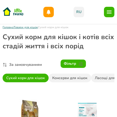
Даруємо 1000гр на бонусний рахунок при реєстрації!)
RU
Головна
Товари для кішок
Сухий корм для кішок
Сухий корм для кішок і котів всіх
стадій життя і всіх порід
Фільтр
За замовчуванням
Сухий корм для кішок
Консерви для кішок
Ласощі для 