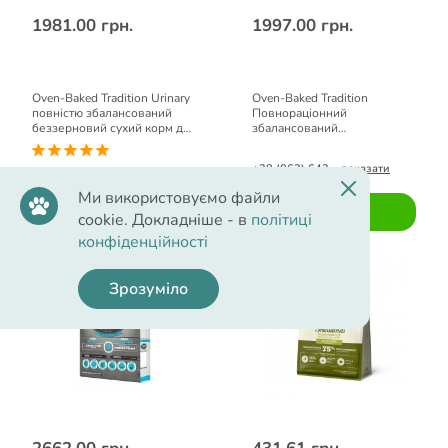
1981.00 грн.
1997.00 грн.
Oven-Baked Tradition Urinary
Oven-Baked Tradition
повністю збалансований
Повнораціонний
беззерновий сухий корм для
збалансований
котів зі свіжого м'яса курки
напіввологий корм з рибою
2,27кг
для котів 1,36кг.
+38 (063) 643... показати
+38 (063) 643... показати
Ми використовуємо файли
Купити
cookie. Докладніше - в
політиці
Купити
конфіденційності
Зрозуміло