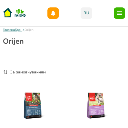
Даруємо 1000гр на бонусний рахунок при реєстрації!)
RU
Головна
Бренд
Orijen
Orijen
За замовчуванням