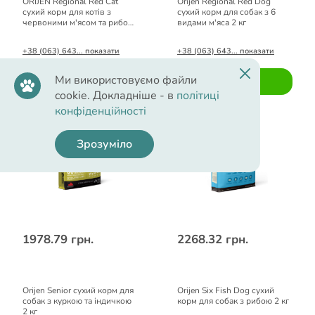
ORIJEN Regional Red Cat
Orijen Regional Red Dog
сухий корм для котів з
сухий корм для собак з 6
червоними м'ясом та рибою
видами м'яса 2 кг
0,34 кг
+38 (063) 643... показати
+38 (063) 643... показати
Ми використовуємо файли
Купити
Купити
cookie. Докладніше - в
політиці
конфіденційності
Зрозуміло
1978.79 грн.
2268.32 грн.
Orijen Senior сухий корм для
Orijen Six Fish Dog сухий
собак з куркою та індичкою
корм для собак з рибою 2 кг
2 кг