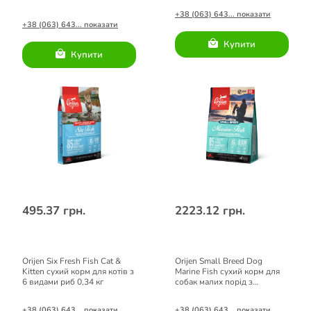
+38 (063) 643... показати
+38 (063) 643... показати
Купити
Купити
495.37 грн.
2223.12 грн.
Orijen Six Fresh Fish Cat &
Orijen Small Breed Dog
Kitten сухий корм для котів з
Marine Fish сухий корм для
6 видами риб 0,34 кг
собак малих порід з
морською рибою 1,8 кг
+38 (063) 643... показати
+38 (063) 643... показати