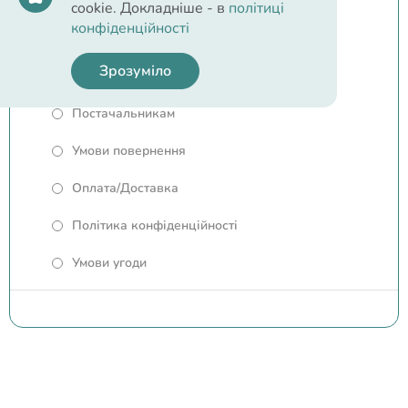
Інтернет-зоомагазин Lfriend.com.ua Київ
cookie. Докладніше - в
політиці
конфіденційності
Відгуки про магазин
Зрозуміло
Знижки
Постачальникам
Умови повернення
Оплата/Доставка
Політика конфіденційності
Умови угоди