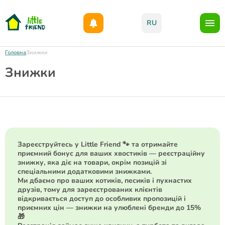
Даруємо 1000гр на бонусний рахунок при реєстрації!)
RU
Головна
Знижки
Знижки
Зареєструйтесь у Little Friend 🐾 та отримайте
приємний бонус для ваших хвостиків — реєстраційну
знижку, яка діє на товари, окрім позицій зі
спеціальними додатковими знижками.
Ми дбаємо про ваших котиків, песиків і пухнастих
друзів, тому для зареєстрованих клієнтів
відкривається доступ до особливих пропозицій і
приємних цін — знижки на улюблені бренди до 15%
🎁