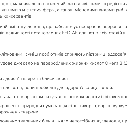
 раціон, максимально насичений високоякісними інгредієнт
 яйцями з місцевих ферм, а також місцевими видами риб, я
ь консервантів.
ький вміст вуглеводів, що забезпечує прекрасне здоров'я і з
ів поживності встановлених FEDIAF для котів всіх стадій ж
літковини і суміш пробіотиків сприяють підтримці здоров'я
 чудове джерело не перероблених жирних кислот Омега 3 (Д
 здоров'я шкіри та блиск шерсті.
 для котів, вони необхідні для здоров'я серця і очей.
постачають в організм натуральні антиоксиданти і фітокомпо
ирощені в природних умовах (корінь цикорію, корінь куркум
порожнень тварини.
юваних тваринних білків і мало непотрібних вуглеводів, 