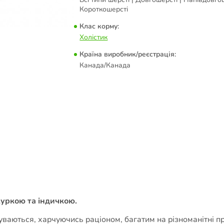
Короткошерсті
Клас корму:
Холістик
Країна виробник/реєстрація:
Канада/Канада
куркою та індичкою.
уваються, харчуючись раціоном, багатим на різноманітні п