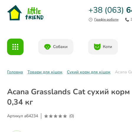
+38 (063)
6
Графік роботи
Собаки
Коти
Головна
Товари для кішок
Сухий корм для кішок
Acana Gr
Acana Grasslands Cat сухий корм
0,34 кг
Артикул
a64234
(0)