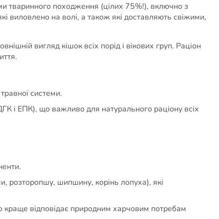
ами тваринного походження (цілих 75%!), включно з
кі виловлено на волі, а також які доставляють свіжими,
овнішній вигляд кішок всіх порід і вікових груп. Раціон
иття.
 травної системи.
ГК і ЕПК), що важливо для натурального раціону всіх
ненти.
и, розторопшу, шипшину, корінь лопуха), які
що краще відповідає природним харчовим потребам