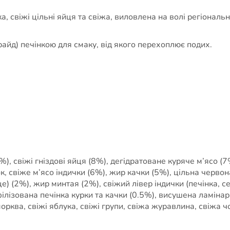
а, свіжі цільні яйця та свіжа, виловлена на волі регіонал
айд) печінкою для смаку, від якого перехоплює подих.
), свіжі гніздові яйця (8%), дегідратоване куряче м’ясо (7
ок, свіже м’ясо індички (6%), жир качки (5%), цільна черво
це) (2%), жир минтая (2%), свіжий лівер індички (печінка, с
філізована печінка курки та качки (0.5%), висушена ламінар
морква, свіжі яблука, свіжі групи, свіжа журавлина, свіжа 