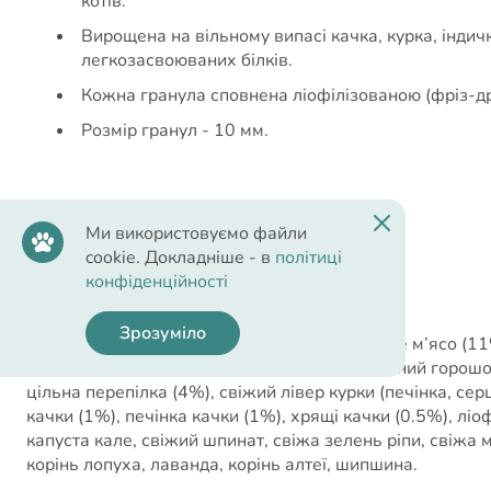
котів.
Вирощена на вільному випасі качка, курка, індичк
легкозасвоюваних білків.
Кожна гранула сповнена ліофілізованою (фріз-др
Розмір гранул - 10 мм.
Ми використовуємо файли
Cклад
cookie. Докладніше - в
політиці
конфіденційності
Зрозуміло
Склад:
свіже м’ясо качки (11%), свіже куряче м’ясо (11%
м’ясо білої риби (7%), квасоля строката, цільний горош
цільна перепілка (4%), свіжий лівер курки (печінка, сер
качки (1%), печінка качки (1%), хрящі качки (0.5%), ліо
капуста кале, свіжий шпинат, свіжа зелень ріпи, свіжа 
корінь лопуха, лаванда, корінь алтеї, шипшина.