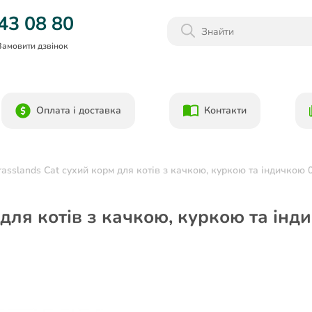
Даруємо 1000гр на бонусний рахунок при реєстрації!)
43 08 80
Замовити дзвінок
Оплата і доставка
Контакти
asslands Cat сухий корм для котів з качкою, куркою та індичкою 0
 для котів з качкою, куркою та інд