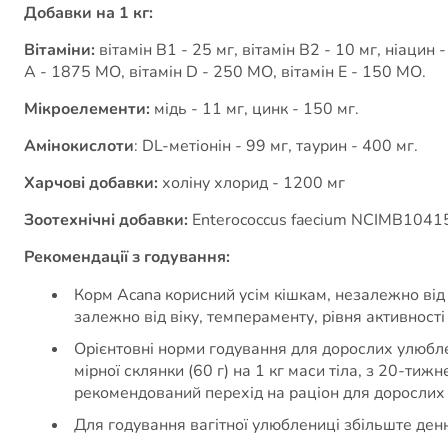
Добавки на 1 кг:
Вітаміни:
вітамін B1 - 25 мг, вітамін B2 - 10 мг, ніацин - 
A - 1875 МО, вітамін D - 250 МО, вітамін E - 150 МО.
Мікроелементи:
мідь - 11 мг, цинк - 150 мг.
Амінокислоти
: DL-метіонін - 99 мг, таурин - 400 мг.
Харчові добавки:
холіну хлорид - 1200 мг
Зоотехнічні добавки:
Enterococcus faecium NCIMB1041
Рекомендації з годування:
Корм Acana корисний усім кішкам, незалежно від 
залежно від віку, темпераменту, рівня активнос
Орієнтовні норми годування для дорослих улюблен
мірної склянки (60 г) на 1 кг маси тіла, з 20-тиж
рекомендований перехід на раціон для дорослих 
Для годування вагітної улюблениці збільште денн