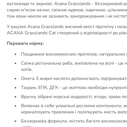
вуглеводи та зернові. Acana Grasslands - беззерновий
сирим м'ясом качки, свіжою куркою, індичкою, цільними
тож вони ніколи не зазнають заморожування і не містят
У раціоні Acana Grasslands високий вміст протеїну і низ
ACANA Grasslands Cat створений у відповідності до рівн
Переваги корму:
Поєднання високоякісних протеїнів, натуральної к
Свіжа регіональна риба, виловлена на волі - це
котів.
Омега 3 жирні кислоти допомагають підтримувати
Таурин, ЕПК, ДГК - це життєво необхідні нутрієнти
Вручну зібрані морські водорості, ягоди, трави 
Включає в себе унікальні рослинні компоненти, в
нормалізують травлення і поліпшують якість ви
Беззернова формула, містить багато високозасво