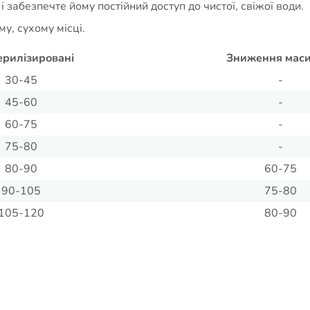
 забезпечте йому постійний доступ до чистої, свіжої води.
у, сухому місці.
ерилізировані
Зниження маси
30-45
-
45-60
-
60-75
-
75-80
-
80-90
60-75
90-105
75-80
105-120
80-90