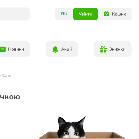
RU
Увійти
Кошик
Новини
Акції
Знижки
,34 кг
ичкою