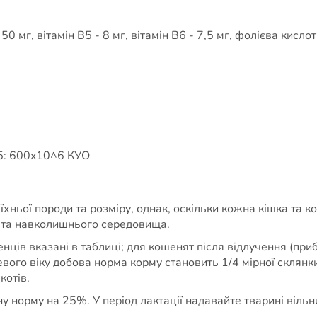
50 мг, вітамін B5 - 8 мг, вітамін B6 - 7,5 мг, фолієва кислота
5: 600x10^6 КУО
їхньої породи та розміру, однак, оскільки кожна кішка та 
ті та навколишнього середовища.
ців вказані в таблиці; для кошенят після відлучення (при
невого віку добова норма корму становить 1/4 мірної склянки 
котів.
у норму на 25%. У період лактації надавайте тварині вільн