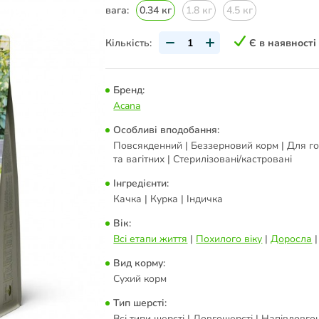
вага:
0.34 кг
1.8 кг
4.5 кг
Кількість:
Є в наявності
Бренд:
Acana
Особливі вподобання:
Повсякденний | Беззерновий корм | Для г
та вагітних | Стерилізовані/кастровані
Інгредієнти:
Качка | Курка | Індичка
Вік:
Всі етапи життя
|
Похилого віку
|
Доросла
Вид корму:
Сухий корм
Тип шерсті:
Всі типи шерсті | Довгошерсті | Напівдовгош