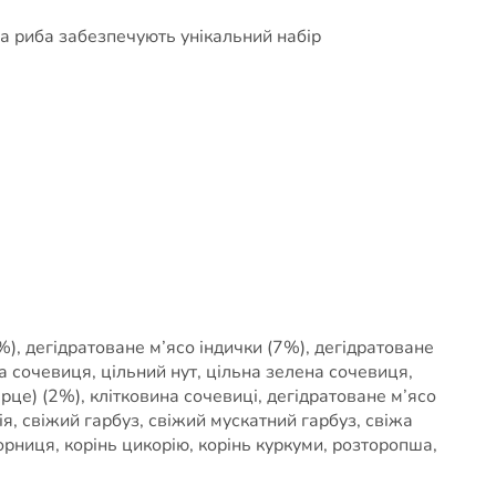
ьна риба забезпечують унікальний набір
%), дегідратоване м’ясо індички (7%), дегідратоване
на сочевиця, цільний нут, цільна зелена сочевиця,
ерце) (2%), клітковина сочевиці, дегідратоване м’ясо
ія, свіжий гарбуз, свіжий мускатний гарбуз, свіжа
чорниця, корінь цикорію, корінь куркуми, розторопша,