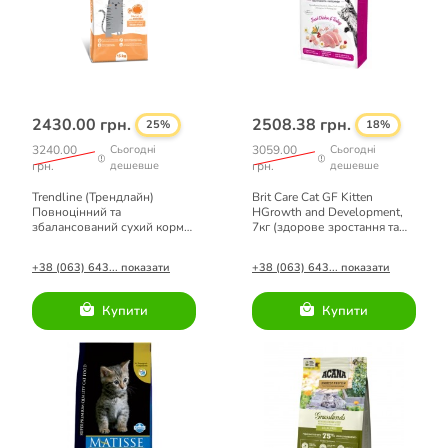
2430.00 грн.
2508.38 грн.
25%
18%
3240.00
Сьогодні
3059.00
Сьогодні
грн.
дешевше
грн.
дешевше
Trendline (Трендлайн)
Brit Care Cat GF Kitten
Повноцінний та
HGrowth and Development,
збалансований сухий корм
7кг (здорове зростання та
для кошенят з куркою 15кг.
розвиток)
+38 (063) 643... показати
+38 (063) 643... показати
Купити
Купити