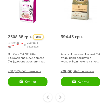
394.43 грн.
2508.38 грн.
18%
3059.00
Сьогодні
грн.
дешевше
Brit Care Cat GF Kitten
Acana Homestead Harvest Cat
HGrowth and Development,
сухий корм для котів з
7кг (здорове зростання та
куркою, індичкою та качкою
розвиток)
0,34 кг
+38 (063) 643... показати
+38 (063) 643... показати
Купити
Купити