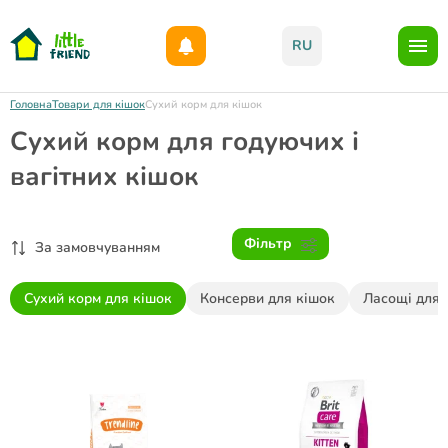
Даруємо 1000гр на бонусний рахунок при реєстрації!)
RU
Головна
Товари для кішок
Сухий корм для кішок
Сухий корм для годуючих і
вагітних кішок
Фільтр
За замовчуванням
Сухий корм для кішок
Консерви для кішок
Ласощі для 