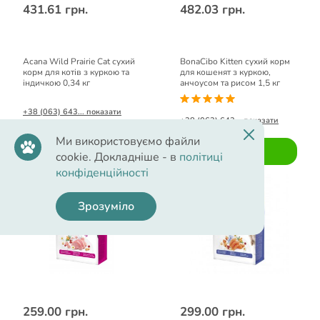
431.61 грн.
482.03 грн.
Acana Wild Prairie Cat сухий
BonaCibo Kitten сухий корм
корм для котів з куркою та
для кошенят з куркою,
індичкою 0,34 кг
анчоусом та рисом 1,5 кг
+38 (063) 643... показати
+38 (063) 643... показати
Ми використовуємо файли
Купити
Купити
cookie. Докладніше - в
політиці
конфіденційності
Зрозуміло
259.00 грн.
299.00 грн.