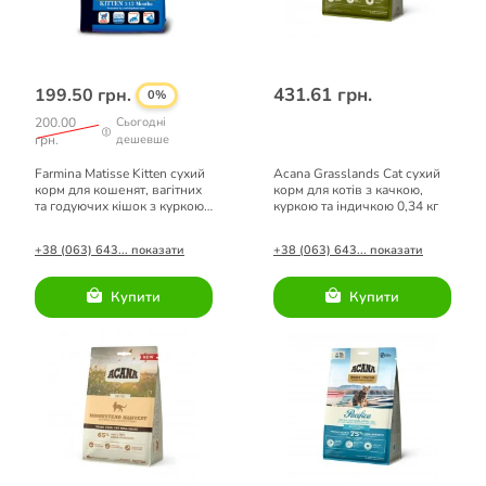
431.61 грн.
199.50 грн.
0%
200.00
Сьогодні
грн.
дешевше
Farmina Matisse Kitten сухий
Acana Grasslands Cat сухий
корм для кошенят, вагітних
корм для котів з качкою,
та годуючих кішок з куркою
куркою та індичкою 0,34 кг
0,4 кг
+38 (063) 643... показати
+38 (063) 643... показати
Купити
Купити