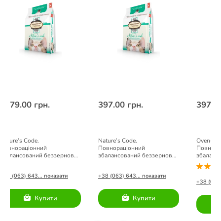
1079.00 грн.
397.00 грн.
397.00
Nature’s Code.
Nature’s Code.
Oven-Bak
Повнораціонний
Повнораціонний
Повнора
збалансований беззерновий
збалансований беззерновий
збаланс
сухий корм для
сухий корм для
для коті
стерилізованих котів із
стерилізованих котів із
+38 (063) 643... показати
+38 (063) 643... показати
свіжого м’яса курятини
свіжого м’яса курятини
+38 (063)
1.13кг.
Купити
Купити