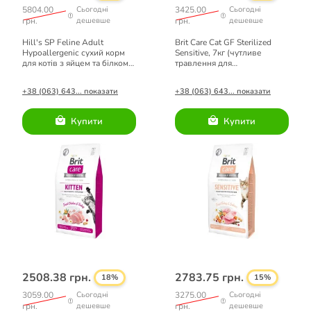
5804.00
Сьогодні
3425.00
Сьогодні
грн.
дешевше
грн.
дешевше
Hill's SP Feline Adult
Brit Care Cat GF Sterilized
Hypoallergenic сухий корм
Sensitive, 7кг (чутливе
для котів з яйцем та білком
травлення для
комах 7 кг
стерелізованих)
+38 (063) 643... показати
+38 (063) 643... показати
Купити
Купити
2508.38 грн.
2783.75 грн.
18%
15%
3059.00
Сьогодні
3275.00
Сьогодні
грн.
дешевше
грн.
дешевше