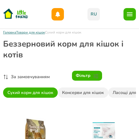
Даруємо 1000гр на бонусний рахунок при реєстрації!)
RU
Головна
Товари для кішок
Сухий корм для кішок
Беззерновий корм для кішок і
котів
Фільтр
За замовчуванням
Сухий корм для кішок
Консерви для кішок
Ласощі для 