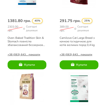
1381.80 грн.
291.75 грн.
40%
25%
2303.00
Сьогодні
389.00
Сьогодні
грн.
дешевше
грн.
дешевше
Oven-Baked Tradition Skin &
Carnilove Cat Large Breed з
Stomach повністю
качкою та індичкою для
збалансований беззерновий
котів великих порід 0,4 kg
сухий корм для котів зі
свіжого м’яса риби 2,27кг
+38 (063) 643... показати
+38 (063) 643... показати
Купити
Купити