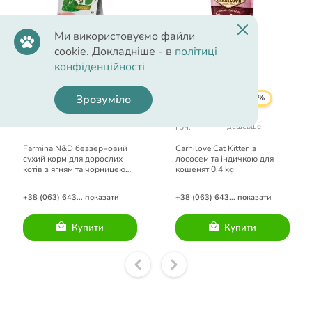
Ми використовуємо файли
cookie. Докладніше - в
політиці
конфіденційності
1254.00 грн.
311.20 грн.
Зрозуміло
20%
389.00
Сьогодні
грн.
дешевше
Farmina N&D беззерновий
Carnilove Cat Kitten з
сухий корм для дорослих
лососем та індичкою для
котів з ягням та чорницею
кошенят 0,4 kg
1,5 кг
+38 (063) 643... показати
+38 (063) 643... показати
Купити
Купити