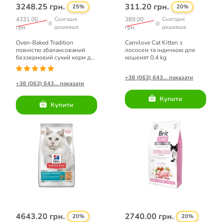
3248.25 грн.
311.20 грн.
25%
20%
4331.00
Сьогодні
389.00
Сьогодні
грн.
дешевше
грн.
дешевше
Oven-Baked Tradition
Carnilove Cat Kitten з
повністю збалансований
лососем та індичкою для
беззерновий сухий корм для
кошенят 0,4 kg
котів зі свіжого м’яса качки
4,54кг.
+38 (063) 643... показати
+38 (063) 643... показати
Купити
Купити
4643.20 грн.
2740.00 грн.
20%
20%