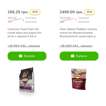
266.25 грн.
2490.00 грн.
25%
25%
355.00
Сьогодні
3320.00
Сьогодні
грн.
дешевше
грн.
дешевше
Carnilove True Fresh Cat
Oven-Baked Tradition Urinary
сухий корм для дорослих
повністю збалансований
котів з куркою 0,34 кг
беззерновий сухий корм для
котів зі свіжого м'яса курки
4,54кг
+38 (063) 643... показати
+38 (063) 643... показати
Купити
Купити