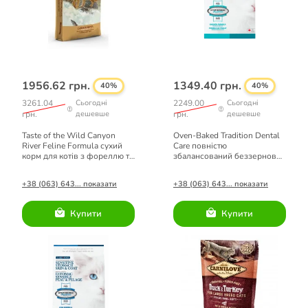
1956.62 грн.
1349.40 грн.
40%
40%
3261.04
Сьогодні
2249.00
Сьогодні
грн.
дешевше
грн.
дешевше
Taste of the Wild Canyon
Oven-Baked Tradition Dental
River Feline Formula сухий
Care повністю
корм для котів з фореллю та
збалансований беззерновий
лососем 6,6 кг
сухий корм для котів зі
свіжого м'яса курки 2,27кг
+38 (063) 643... показати
+38 (063) 643... показати
Купити
Купити