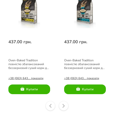
437.00 грн.
437.00 грн.
Oven-Baked Tradition
Oven-Baked Tradition
повністю збалансований
повністю збалансований
беззерновий сухий корм для
беззерновий сухий корм для
котів зі свіжого м’яса
котів зі свіжого м’яса риби
курятини
+38 (063) 643... показати
+38 (063) 643... показати
Купити
Купити