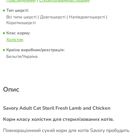
Повсякденний
|
Стерилізовані/кастровані
Тип шерсті:
Всі типи шерсті | Довгошерсті | Напівдовгошерсті |
Короткошерсті
Клас корму:
Холістик
Країна виробник/реєстрація:
Бельгія/Україна
Опис
Savory Adult Cat Steril Fresh Lamb and Chicken
Корм класу холістик для стерилізованих котів.
Повнораціонний сухий корм для котів Savory пробудить