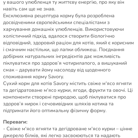
у вашого улюбленця ту життєву енергію, про яку він
навіть сам ще не знав.
Ексклюзивна рецептура корму була розроблена
досвідченими європейськими спеціалістами з
харчування домашніх улюбленців. Використовуючи
холістичний підхід, вдалося створити біологічно
відповідний, здоровий раціон для котів, який є корисним
і смачним настільки, що лапки оближеш. Поєднання
добірних натуральних інгредієнтів дає можливість
піклуватися про здоров’я чотирилапого, а вишуканий
смак – дарувати йому насолоду від щоденного
споживання корму Savory.
Сухий корм для котів Savory містить свіже м'ясо ягняти
та дегідратоване м'ясо курки, ягоди, фрукти та овочі. Ці
компоненти створені природою, щоб піклуватися про
здоров’я нирок і сечовивідних шляхів котика та
підтримати його оптимальну фізичну форму.
Переваги:
- Свіже м'ясо ягняти та дегідроване м'ясо курки – цінне
джерело білків, які легко засвоюються та надають