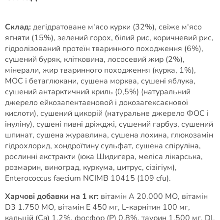
Склад:
дегідратоване м'ясо курки (32%), свіже м'ясо
ягняти (15%), зелений горох, білий рис, коричневий рис,
гідролізований протеїн тваринного походження (6%),
сушений буряк, клітковина, лососевий жир (2%),
мінерали, жир тваринного походження (курка, 1%),
МОС і бетаглюкани, сушена морква, сушені яблука,
сушений антарктичний криль (0,5%) (натуральний
джерело ейкозапентаеновой і докозагексаєнової
кислоти), сушений цикорій (натуральне джерело ФОС і
інуліну), сушені пивні дріжджі, сушений гарбуз, сушений
шпинат, сушена журавлина, сушена лохина, глюкозамін
гідрохлорид, хондроїтину сульфат, сушена спіруліна,
рослинні екстракти (юка Шидигера, меліса лікарська,
розмарин, виноград, куркума, цитрус, сізігіум),
Enterococcus faecium NCIMB 10415 (109 cfu).
Харчові добавки на 1 кг:
вітамін A 20.000 МО, вітамін
D3 1.750 МО, вітамін E 450 мг, L-карнітин 100 мг,
кальцій (Ca) 1.2%, фосфор (P) 0.8%, таурин 1.500 мг, DL