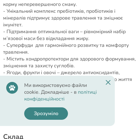
корму неперевершеного смаку.
- Унікальний комплекс пребіотиків, пробіотиків і
мінералів підтримує здорове травлення та зміцнює
імунітет.
- Підтримання оптимальної ваги – рівномірний набір
м’язової маси без відкладання жиру.
- Суперфуди для гармонійного розвитку та комфорту
травлення.
- Містить хондропротектори для здорового формування,
зміцнення та захисту суглобів.
- Ягоди, фрукти і овочі – джерело антиоксидантів,
вітамінів і флавоноїдів для довгого та здорового життя
Ми використовуємо файли
котика.
cookie. Докладніше - в
політиці
- Не містить штучних барвників і штучних
конфіденційності
ароматизаторів – підхід «NafNac».
Корм Savory – корисне може бути смачним!
Зрозуміло
Cклад