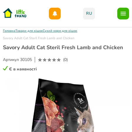
Даруємо 1000гр на бонусний рахунок при реєстрації!)
RU
Головна
Товари для кішок
Сухий корм для кішок
Savory Adult Cat Steril Fresh Lamb and Chicken
Savory Adult Cat Steril Fresh Lamb and Chicken
Артикул
30105
(0)
Є в наявності