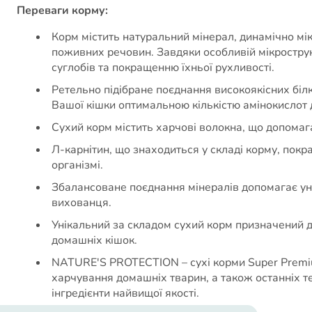
Переваги корму:
Корм містить натуральний мінерал, динамічно мі
поживних речовин. Завдяки особливій мікрострукт
суглобів та покращенню їхньої рухливості.
Ретельно підібране поєднання високоякісних біл
Вашої кішки оптимальною кількістю амінокислот д
Сухий корм містить харчові волокна, що допомаг
Л-карнітин, що знаходиться у складі корму, пок
організмі.
Збалансоване поєднання мінералів допомагає уни
вихованця.
Унікальний за складом сухий корм призначений дл
домашніх кішок.
NATURE'S PROTECTION – сухі корми Super Premium
харчування домашніх тварин, а також останніх те
інгредієнти найвищої якості.