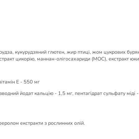
урудза, кукурудзяний глютен, жир птиці, жом цукрових буря
стракт цикорію, маннан-олігосахариди (МОС), екстракт юки
ітамін E - 550 мг
зводний йодат кальцію - 1,5 мг, пентагідрат сульфату міді 
феролом екстракти з рослинних олій.