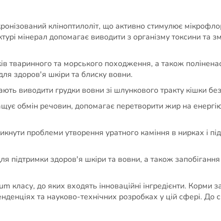
кронізований кліноптилоліт, що активно стимулює мікрофл
урі мінерал допомагає виводити з організму токсини та зм
ків тваринного та морського походження, а також полінен
ля здоров'я шкіри та блиску вовни.
ають виводити грудки вовни зі шлункового тракту кішки б
ращує обмін речовин, допомагає перетворити жир на енергі
кнути проблеми утворення уратного каміння в нирках і пі
я підтримки здоров'я шкіри та вовни, а також запобігання
 класу, до яких входять інноваційні інгредієнти. Корми за
нденціях та науково-технічних розробках у цій сфері. До с