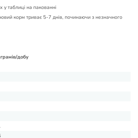
 у таблиці на пакованні
новий корм триває 5-7 днів, починаючи з незначного
грамів/добу
1
6