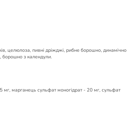
ків, целюлоза, пивні дріжджі, рибне борошно, динамічно
, борошно з календули.
-5 мг, марганець сульфат моногідрат - 20 мг, сульфат