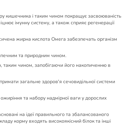
ору кишечника і таким чином покращує засвоюваність
іцнює імунну систему, а також сприяє регенерації
асичена жирна кислота Омега забезпечать організм
езпечним та природним чином.
ю, таким чином, запобігаючи його накопиченню в
дтримати загальне здоров'я сечовидільної системи
 ожиріння та набору надмірної ваги у дорослих
сновані на ідеї правильного та збалансованого
кладу корму входять високоякісний білок та інші