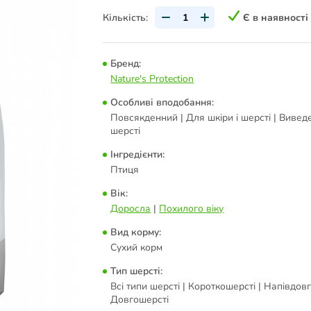
Кількість:
Є в наявності
Бренд:
Nature's Protection
Особливі вподобання:
Повсякденний | Для шкіри і шерсті | Вивед
шерсті
Інгредієнти:
Птиця
Вік:
Доросла
|
Похилого віку
Вид корму:
Сухий корм
Тип шерсті:
Всі типи шерсті | Короткошерсті | Напівдовг
Довгошерсті