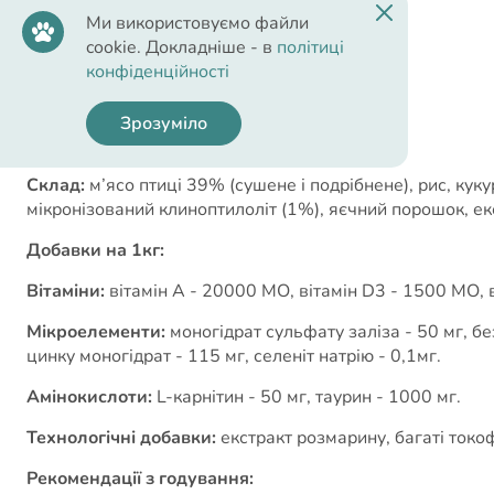
Ми використовуємо файли
cookie. Докладніше - в
політиці
конфіденційності
Cклад
Зрозуміло
Склад:
м’ясо птиці 39% (сушене і подрібнене), рис, кук
мікронізований клиноптилоліт (1%), яєчний порошок, ек
Добавки на 1кг:
Вітаміни:
вітамін A - 20000 МО, вітамін D3 - 1500 МО, в
Мікроелементи:
моногідрат сульфату заліза - 50 мг, бе
цинку моногідрат - 115 мг, селеніт натрію - 0,1мг.
Амінокислоти:
L-карнітин - 50 мг, таурин - 1000 мг.
Технологічні добавки:
екстракт розмарину, багаті токо
Рекомендації з годування: