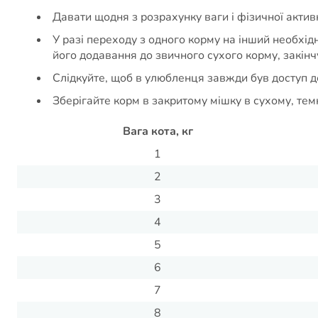
Давати щодня з розрахунку ваги і фізичної акти
У разі переходу з одного корму на інший необхі
його додавання до звичного сухого корму, закі
Слідкуйте, щоб в улюбленця завжди був доступ до
Зберігайте корм в закритому мішку в сухому, тем
Вага кота, кг
1
2
3
4
5
6
7
8