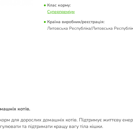
Клас корму:
Суперпреміум
Країна виробник/реєстрація:
Литовська Республіка/Литовська Республі
машніх котів.
корм для дорослих домашніх котів. Підтримує життєву ене
гулювати та підтримати кращу вагу тіла кішки.