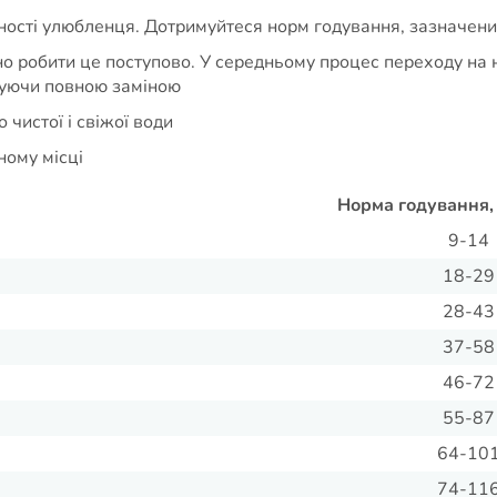
вності улюбленця. Дотримуйтеся норм годування, зазначених
дно робити це поступово. У середньому процес переходу на 
нчуючи повною заміною
 чистої і свіжої води
ному місці
Норма годування, 
9-14
18-29
28-43
37-58
46-72
55-87
64-10
74-11