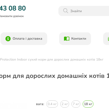
Даруємо 1000гр на бонусний рахунок при реєстрації!)
43 08 80
Замовити дзвінок
Оплата і доставка
Контакти
 Protection Indoor cухий корм для дорослих домашніх котів 18кг
 корм для дорослих домашніх котів 
вага:
0.4 кг
2 кг
7 кг
18 кг