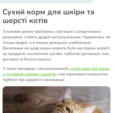
Сухий корм для шкіри та
шерсті котів
З кожним роком проблеми, пов'язані з алергічними
реакціями, стають дедалі актуальнішими, торкаючись не
тільки людей, а й наших домашніх улюбленців.
Висипання на шкірі кішки можуть бути наслідком алергії
на продукти, косметичні засоби, побутові речовини, пил,
рослини та багато іншого.
У таких випадках спеціалізований
сухий корм для кішок
з чутливою шкірою і шерстю
стає важливим елементом
турботи про здоров'я вихованця.