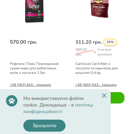
570.00 грн.
311.20 грн.
20%
389.00
Сьогодні
грн.
дешевше
Рефлекс Плюс Повноцінний
Carnilove Cat Kitten з
сухий корм для вибагливих
лососем та індичкою для
котів з лососем 1.5кг
кошенят 0,4 kg
+38 (063) 643... показати
+38 (063) 643... показати
Ми використовуємо файли
Купити
Купити
cookie. Докладніше - в
політиці
конфіденційності
Зрозуміло