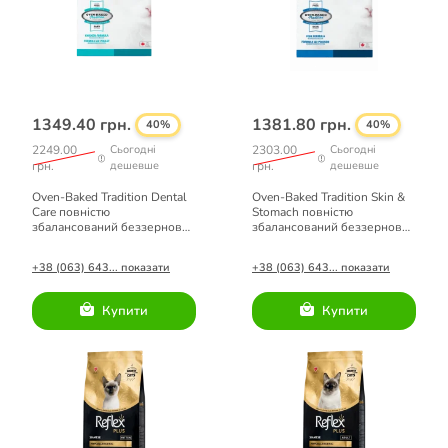
1349.40 грн.
1381.80 грн.
40%
40%
2249.00
Сьогодні
2303.00
Сьогодні
грн.
дешевше
грн.
дешевше
Oven-Baked Tradition Dental
Oven-Baked Tradition Skin &
Care повністю
Stomach повністю
збалансований беззерновий
збалансований беззерновий
сухий корм для котів зі
сухий корм для котів зі
свіжого м'яса курки 2,27кг
свіжого м’яса риби 2,27кг
+38 (063) 643... показати
+38 (063) 643... показати
Купити
Купити