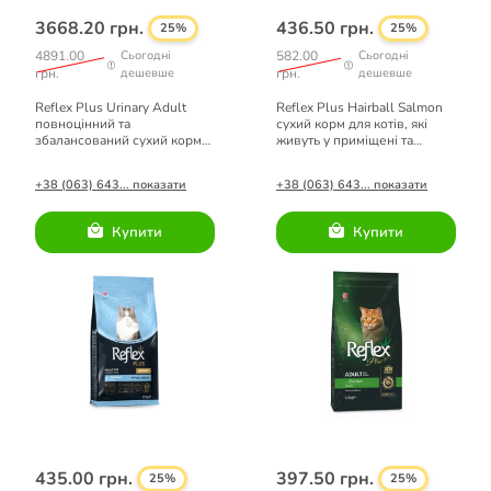
3668.20 грн.
436.50 грн.
25%
25%
4891.00
Сьогодні
582.00
Сьогодні
грн.
дешевше
грн.
дешевше
Reflex Plus Urinary Adult
Reflex Plus Hairball Salmon
повноцінний та
сухий корм для котів, які
збалансований сухий корм
живуть у приміщені та
для котів з лососем 15кг
виведення шерсті з лососем
1.5кг
+38 (063) 643... показати
+38 (063) 643... показати
Купити
Купити
435.00 грн.
397.50 грн.
25%
25%