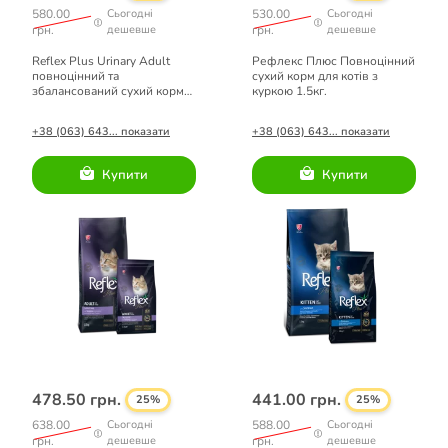
580.00
Сьогодні
530.00
Сьогодні
грн.
дешевше
грн.
дешевше
Reflex Plus Urinary Adult
Рефлекс Плюс Повноцінний
повноцінний та
сухий корм для котів з
збалансований сухий корм
куркою 1.5кг.
для котів з лососем 1,5кг
+38 (063) 643... показати
+38 (063) 643... показати
Купити
Купити
478.50 грн.
441.00 грн.
25%
25%
638.00
Сьогодні
588.00
Сьогодні
грн.
дешевше
грн.
дешевше