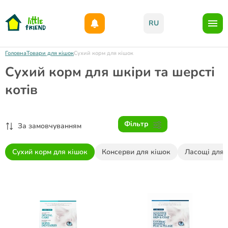
Даруємо 1000гр на бонусний рахунок при реєстрації!)
RU
Головна
Товари для кішок
Сухий корм для кішок
Сухий корм для шкіри та шерсті
котів
Фільтр
За замовчуванням
Сухий корм для кішок
Консерви для кішок
Ласощі для 