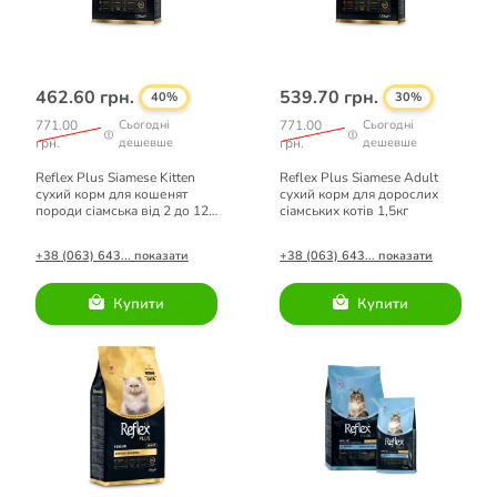
462.60 грн.
539.70 грн.
40%
30%
771.00
Сьогодні
771.00
Сьогодні
грн.
дешевше
грн.
дешевше
Reflex Plus Siamese Kitten
Reflex Plus Siamese Adult
сухий корм для кошенят
сухий корм для дорослих
породи сіамська від 2 до 12
сіамських котів 1,5кг
місяців 1,5кг
+38 (063) 643... показати
+38 (063) 643... показати
Купити
Купити