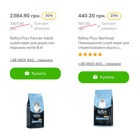
2384.90 грн.
440.20 грн.
30%
25%
3407.00
Сьогодні
587.00
Сьогодні
грн.
дешевше
грн.
дешевше
Reflex Plus Persian Adult
Reflex Plus Sterilised
сухий корм для дорослих
Повноцінний сухий корм для
перських котів 8 кг
стерилізованих кішок з
лососем 1,5кг
+38 (063) 643... показати
+38 (063) 643... показати
Купити
Купити