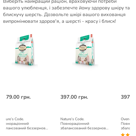
Виберіть найкращий раціон, враховуючи потреби
вашого улюбленця, і забезпечте йому здорову шкіру та
блискучу шерсть. Дозвольте шкірі вашого вихованця
випромінювати здоров'я, а шерсті - красу і блиск!
1079.00 грн.
397.00 грн.
397.00
Nature’s Code.
Nature’s Code.
Oven-Bak
Повнораціонний
Повнораціонний
Повнора
збалансований беззерновий
збалансований беззерновий
збаланс
сухий корм для
сухий корм для
для коті