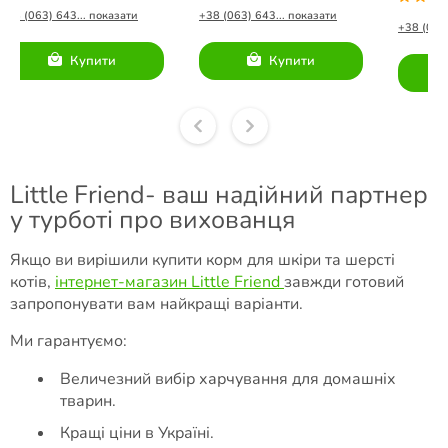
стерилізованих котів із
стерилізованих котів із
+38 (063) 643... показати
+38 (063) 643... показати
свіжого м’яса курятини
свіжого м’яса курятини
+38 (063)
1.13кг.
Купити
Купити
Little Friend- ваш надійний партнер
у турботі про вихованця
Якщо ви вирішили купити корм для шкіри та шерсті
котів,
інтернет-магазин Little Friend
завжди готовий
запропонувати вам найкращі варіанти.
Ми гарантуємо:
Величезний вибір харчування для домашніх
тварин.
Кращі ціни в Україні.