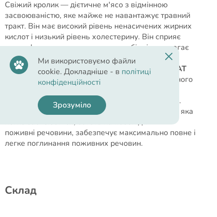
Свіжий кролик — дієтичне м'ясо з відмінною
засвоюваністю, яке майже не навантажує травний
тракт. Він має високий рівень ненасичених жирних
кислот і низький рівень холестерину. Він сприяє
здоров'ю серця та системи кровообігу і допомагає
підтримувати оптимальну фізичну форму.
Ми використовуємо файли
•
ВІДМІННИЙ СМАК І СПОКУСЛИВИЙ АРОМАТ
cookie. Докладніше - в
політиці
Поєднання свіжого м'яса і високоякісного м'ясного
конфіденційності
борошна робить смак та аромат Brit Care Cat
привабливим навіть для найвибагливіших котів.
Зрозуміло
Беззернова рецептура на основі свіжого м'яса, яка
легко засвоюється, багата на необхідні
поживні речовини, забезпечує максимально повне і
легке поглинання поживних речовин.
Cклад