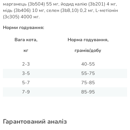
марганець (3b504) 55 мг, йодид калію (3b201) 4 мг,
мідь (3b406) 10 мг, селен (3b8,10) 0,2 мг, L-метіонін
(3c305) 4000 мг.
Норми годування:
Вага кота,
Норма годування,
кг
грамів/добу
2-3
40-55
3-5
55-75
5-7
75-85
7-9
85-95
Гарантований аналіз