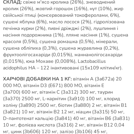
СКЛАД:
свіже м'ясо кролика (26%), зневоднений
кролик (26%), жовтий горошок (16%), нут (10%), жир
свійської птиці (консервований токоферолами, 6%),
сушені яблука (6%), масло лосося (2%), гідролізована
печінка курки (2%), пивні дріжджі (2%), лушпиння і
насіння подорожника (1%), лляне насіння (1%), сушена
красоля (0,5%), сушена ромашка (0,5%), мінерали,
сушена обліпиха (0,3%), сушена журавлина (0,2%),
фруктоолігосахаріди (0,015%), маннанолігосахаріди
(0,015%), юка Мохаве (0,008%), Lactobacillus
acidophilus HA – 122 інактивовані (15x109 клітин/кг).
ХАРЧОВІ ДОБАВКИ НА 1 КГ:
вітамін A (3a672a) 20
000 МО, вітамін D3 (E671) 800 МО, вітамін E
(3a700) 600 мг, вітамін C (3a312) 300 мг, таурин
(3a370) 2500 мг, L-карнітин (3a910) 100 мг, хлорид
холіну (3a890) 2500 мг, біотин (3a880) 2 мг, вітамін B1
(3a821) 10 мг, вітамін B2 12 мг, ніацин (3a315) 50 мг,
D-пантотенат кальцію (3a841) 40 мг, вітамін B6 (3a831)
10 мг, фолієва кислота (3a316) 2 мг, вітамін B12 0,04
мг, цинк (3b606) 120 мг, залізо (3b106) 45 мг,