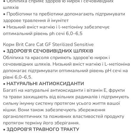
• Обліпиха сприяє здоров'ю нирок і сечовивідних
шляхів
• Пробіотики та пребіотики допомагають підтримувати
здорове травлення й імунітет
• Низький вміст магнію і l-метіоніну забезпечує
оптимальний рівень ph сечі 6,0–6,5
Корм Brit Care Cat GF Sterilized Sensitive
•
ЗДОРОВ'Я СЕЧОВИВІДНИХ ШЛЯХІВ
Обліпиха та красоля сприяють здоров'ю нирок і
сечовивідних шляхів. Низький вміст магнію і L-метіоніна
допомагає підтримувати оптимальний рівень pH сечі на
рівні 6,0–6,5.
•
НАТУРАЛЬНІ АНТИОКСИДАНТИ
Багаті на натуральні антиоксиданти і вітамін Е, фрукти
та трави захищають від вільних радикалів і підтримують
сильну імунну систему протягом усього життя вашої
кішки. Вони також забезпечують збереження
органолептичних та поживних властивостей продукту
протягом терміну його зберігання.
•
ЗДОРОВ'Я ТРАВНОГО ТРАКТУ