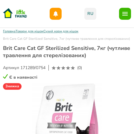
Даруємо 1000гр на бонусний рахунок при реєстрації!)
RU
Головна
Товари для кішок
Сухий корм для кішок
Brit Care Cat GF Sterilized Sensitive, 7кг (чутливе травлення для стерелізованих)
Brit Care Cat GF Sterilized Sensitive, 7кг (чутливе
травлення для стерелізованих)
Артикул
171289/0754
(0)
Є в наявності
Знижка