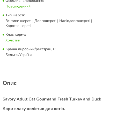
Особливі вподобання:
Повсякденний
Тип шерсті:
Всі типи шерсті | Довгошерсті | Напівдовгошерсті |
Короткошерсті
Клас корму:
Холістик
Країна виробник/реєстрація:
Бельгія/Україна
Опис
Savory Adult Cat Gourmand Fresh Turkey and Duck
Корм класу холістик для котів.