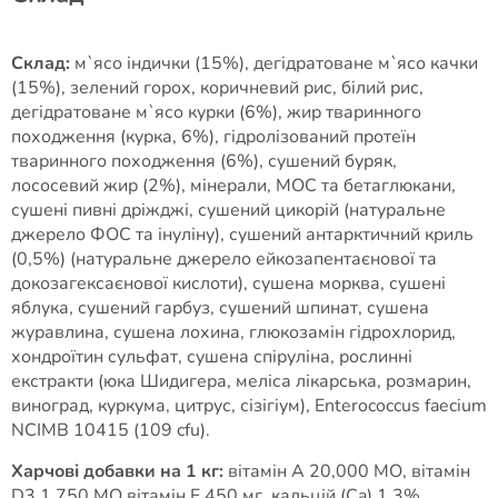
Склад:
м`ясо індички (15%), дегідратоване м`ясо качки
(15%), зелений горох, коричневий рис, білий рис,
дегідратоване м`ясо курки (6%), жир тваринного
походження (курка, 6%), гідролізований протеїн
тваринного походження (6%), сушений буряк,
лососевий жир (2%), мінерали, МОС та бетаглюкани,
сушені пивні дріжджі, сушений цикорій (натуральне
джерело ФОС та інуліну), сушений антарктичний криль
(0,5%) (натуральне джерело ейкозапентаєнової та
докозагексаєнової кислоти), сушена морква, сушені
яблука, сушений гарбуз, сушений шпинат, сушена
журавлина, сушена лохина, глюкозамін гідрохлорид,
хондроїтин сульфат, сушена спіруліна, рослинні
екстракти (юка Шидигера, меліса лікарська, розмарин,
виноград, куркума, цитрус, сізігіум), Enterococcus faecium
NCIMB 10415 (109 cfu).
Харчові добавки на 1 кг:
вітамін A 20,000 МО, вітамін
D3 1,750 МО вітамін E 450 мг, кальцій (Ca) 1,3%,