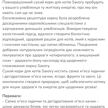
Повнораціонний сухий корм для котів Savory пробудить
у вашого улюбленця ту життєву енергію, про яку він
навіть сам ще не знав.
Ексклюзивна рецептура корму була розроблена
досвідченими європейськими спеціалістами з
харчування домашніх улюбленців. Використовуючи
холістичний підхід, вдалося створити біологічно
відповідний, здоровий раціон для котів, який є корисним
і смачним настільки, що лапки оближеш. Поєднання
добірних натуральних інгредієнтів дає можливість
піклуватися про здоров’я чотирилапого, а вишуканий
смак – дарувати йому насолоду від щоденного
споживання корму Savory.
Сухий корм для котів Savory містить свіже м'ясо індички
і дегідратоване м'ясо качки, ягоди, фрукти та овочі. Ці
компоненти створені природою, щоб забезпечити котику
для міцне здоров’я та енергію для щоденних розваг.
Переваги:
- Свіже м'ясо індички та дегідратоване м'ясо качки –
цінне джерело білків, які легко засвоюються та надають