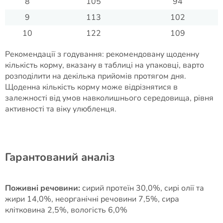
8
105
94
9
113
102
10
122
109
Рекомендації з годування: рекомендовану щоденну
кількість корму, вказану в таблиці на упаковці, варто
розподілити на декілька прийомів протягом дня.
Щоденна кількість корму може відрізнятися в
залежності від умов навколишнього середовища, рівня
активності та віку улюбленця.
Гарантований аналіз
Поживні речовини:
сирий протеїн 30,0%, сирі олії та
жири 14,0%, неорганічні речовини 7,5%, сира
клітковина 2,5%, вологість 6,0%