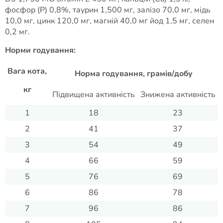
фосфор (P) 0,8%, таурин 1,500 мг, залізо 70,0 мг, мідь
10,0 мг, цинк 120,0 мг, магній 40,0 мг йод 1,5 мг, селен
0,2 мг.
Норми годування:
Вага кота,
Норма годування, грамів/добу
кг
Підвищена активність
Знижена активність
1
18
23
2
41
37
3
54
49
4
66
59
5
76
69
6
86
78
7
96
86