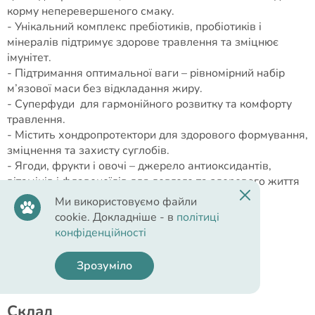
корму неперевершеного смаку.
- Унікальний комплекс пребіотиків, пробіотиків і
мінералів підтримує здорове травлення та зміцнює
імунітет.
- Підтримання оптимальної ваги – рівномірний набір
м’язової маси без відкладання жиру.
- Суперфуди для гармонійного розвитку та комфорту
травлення.
- Містить хондропротектори для здорового формування,
зміцнення та захисту суглобів.
- Ягоди, фрукти і овочі – джерело антиоксидантів,
вітамінів і флавоноїдів для довгого та здорового життя
котика.
Ми використовуємо файли
- Не містить штучних барвників і штучних
cookie. Докладніше - в
політиці
ароматизаторів – підхід «NafNac».
конфіденційності
Корм Savory – корисне може бути смачним!
Зрозуміло
Cклад