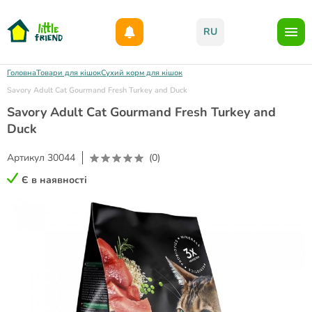
Даруємо 1000гр на бонусний рахунок при реєстрації!)
RU
Головна
Товари для кішок
Сухий корм для кішок
Savory Adult Cat Gourmand Fresh Turkey and Duck
Savory Adult Cat Gourmand Fresh Turkey and
Duck
Артикул
30044
(0)
Є в наявності