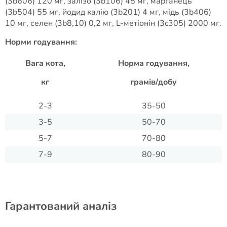
(3b606) 120 мг, залізо (3b106) 45 мг, марганець
(3b504) 55 мг, йодид калію (3b201) 4 мг, мідь (3b406)
10 мг, селен (3b8,10) 0,2 мг, L-метіонін (3c305) 2000 мг.
Норми годування:
Вага кота,
Норма годування,
кг
грамів/добу
2-3
35-50
3-5
50-70
5-7
70-80
7-9
80-90
Гарантований аналіз