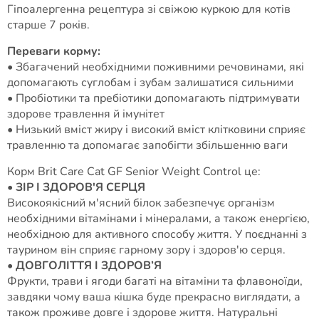
Гіпоалергенна рецептура зі свіжою куркою для котів
старше 7 років.
Переваги корму:
• Збагачений необхідними поживними речовинами, які
допомагають суглобам і зубам залишатися сильними
• Пробіотики та пребіотики допомагають підтримувати
здорове травлення й імунітет
• Низький вміст жиру і високий вміст клітковини сприяє
травленню та допомагає запобігти збільшенню ваги
Корм Brit Care Cat GF Senior Weight Control це:
•
ЗІР І ЗДОРОВ'Я СЕРЦЯ
Високоякісний м'ясний білок забезпечує організм
необхідними вітамінами і мінералами, а також енергією,
необхідною для активного способу життя. У поєднанні з
таурином він сприяє гарному зору і здоров'ю серця.
•
ДОВГОЛІТТЯ І ЗДОРОВ’Я
Фрукти, трави і ягоди багаті на вітаміни та флавоноїди,
завдяки чому ваша кішка буде прекрасно виглядати, а
також проживе довге і здорове життя. Натуральні