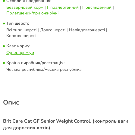
Особливі вподобання:
Беззерновий корм
|
Гіпоалергенний
|
Повсякденний
|
Полегшений/при ожирінні
Тип шерсті:
Всі типи шерсті | Довгошерсті | Напівдовгошерсті |
Короткошерсті
Клас корму:
Суперпреміум
Країна виробник/реєстрація:
Чеська республіка/Чеська республіка
Опис
Brit Care Cat GF Senior Weight Control, (контроль ваги
для дорослих котів)