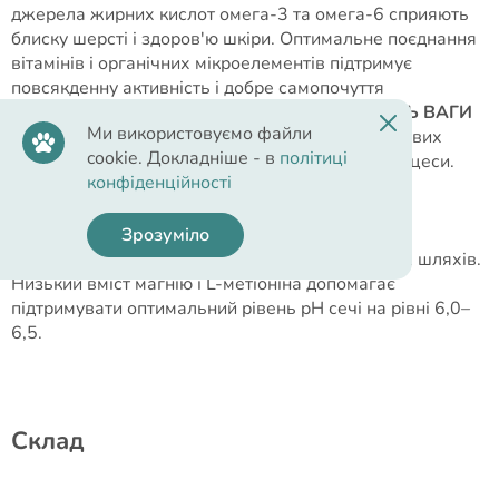
джерела жирних кислот омега-3 та омега-6 сприяють
блиску шерсті і здоров'ю шкіри. Оптимальне поєднання
вітамінів і органічних мікроелементів підтримує
повсякденну активність і добре самопочуття
•
ЗДОРОВ'Я ТРАВНОГО ТРАКТУ І КОНТРОЛЬ ВАГИ
Ми використовуємо файли
Пробіотики та пребіотики сприяють росту здорових
cookie. Докладніше - в
політиці
бактерій у кишечнику та регулюють обмінні процеси.
конфіденційності
Розчинна і нерозчинна клітковина допомагає
підтримувати оптимальну вагу.
Зрозуміло
•
ЗДОРОВ'Я СЕЧОВИВІДНИХ ШЛЯХІВ
Обліпиха сприяє здоров'ю нирок і сечовивідних шляхів.
Низький вміст магнію і L-метіоніна допомагає
підтримувати оптимальний рівень pH сечі на рівні 6,0–
6,5.
Cклад