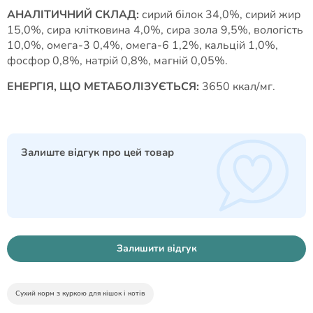
АНАЛІТИЧНИЙ СКЛАД:
сирий білок 34,0%, сирий жир
15,0%, сира клітковина 4,0%, сира зола 9,5%, вологість
10,0%, омега-3 0,4%, омега-6 1,2%, кальцій 1,0%,
фосфор 0,8%, натрій 0,8%, магній 0,05%.
ЕНЕРГІЯ, ЩО МЕТАБОЛІЗУЄТЬСЯ:
3650 ккал/мг.
Залиште відгук про цей товар
Залишити відгук
Сухий корм з куркою для кішок і котів