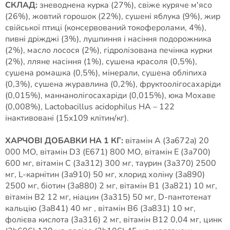
СКЛАД:
зневоднена курка (27%), свіже куряче м'ясо
(26%), жовтий горошок (22%), сушені яблука (9%), жир
свійської птиці (консервований токоферолами, 4%),
пивні дріжджі (3%), лушпиння і насіння подорожника
(2%), масло лосося (2%), гідролізована печінка курки
(2%), лляне насіння (1%), сушена красоля (0,5%),
сушена ромашка (0,5%), мінерали, сушена обліпиха
(0,3%), сушена журавлина (0,2%), фруктоолігосахаріди
(0,015%), маннанолігосахаріди (0,015%), юка Мохаве
(0,008%), Lactobacillus acidophilus HA – 122
інактивовані (15x109 клітин/кг).
ХАРЧОВІ ДОБАВКИ НА 1 КГ:
вітамін A (3a672a) 20
000 МО, вітамін D3 (E671) 800 МО, вітамін E (3a700)
600 мг, вітамін C (3a312) 300 мг, таурин (3a370) 2500
мг, L-карнітин (3a910) 50 мг, хлорид холіну (3a890)
2500 мг, біотин (3a880) 2 мг, вітамін B1 (3a821) 10 мг,
вітамін B2 12 мг, ніацин (3a315) 50 мг, D-пантотенат
кальцію (3a841) 40 мг , вітамін B6 (3a831) 10 мг,
фолієва кислота (3a316) 2 мг, вітамін B12 0,04 мг, цинк