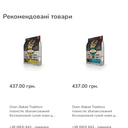
Рекомендовані товари
437.00 грн.
437.00 грн.
Oven-Baked Tradition
Oven-Baked Tradition
повністю збалансований
повністю збалансований
беззерновий сухий корм для
беззерновий сухий корм для
котів зі свіжого м’яса
котів зі свіжого м’яса риби
курятини
+38 (063) 643... показати
+38 (063) 643... показати