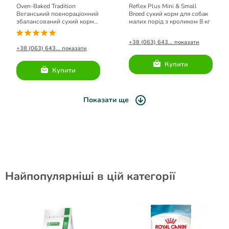
Oven-Baked Tradition
Reflex Plus Mini & Small
Веганський повнораціонний
Breed сухий корм для собак
збалансований сухий корм
малих порід з кроликом 8 кг
для дорослих собак малих
порід.
+38 (063) 643... показати
+38 (063) 643... показати
Купити
Купити
Показати ще
Найпопулярніші в цій категорії