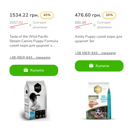
1534.22 грн.
476.60 грн.
40%
30%
2557.02
Сьогодні
680.88
Сьогодні
грн.
дешевше
грн.
дешевше
Taste of the Wild Pacific
Amity Puppy сухий корм для
Stream Canine Puppy Formula
цуценят 3кг
сухий корм для цуценят з
копченим лососем 5,6 кг
+38 (063) 643... показати
+38 (063) 643... показати
Купити
Купити