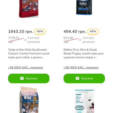
1643.10 грн.
494.40 грн.
40%
40%
2738.51
Сьогодні
824.00
Сьогодні
грн.
дешевше
грн.
дешевше
Taste of the Wild Southwest
Reflex Plus Mini & Small
Canyon Canine Formula сухий
Breed Puppy сухий корм для
корм для собак з диким
цуценят малих порід з
кабаном 5,6 кг
лососем 3кг
+38 (063) 643... показати
+38 (063) 643... показати
Купити
Купити