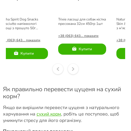
Alpha Spirit Dog Snacks
Trixie ласощі для собак кістка
Nature's 
Prosciutto напіввологі
пресована 32см 450гр 1шт
Skin & C
ласощі з прошуто 50г
з м'ясом
(кубики)
+38 (063) 643... показати
+38 (063) 643... показати
+38 (063)
Купити
Купити
Як правильно перевести цуценя на сухий
корм?
Якщо ви вирішили перевести цуценя з натурального
харчування на
сухий корм
, робіть це поступово, щоб
уникнути стресу для його організму.