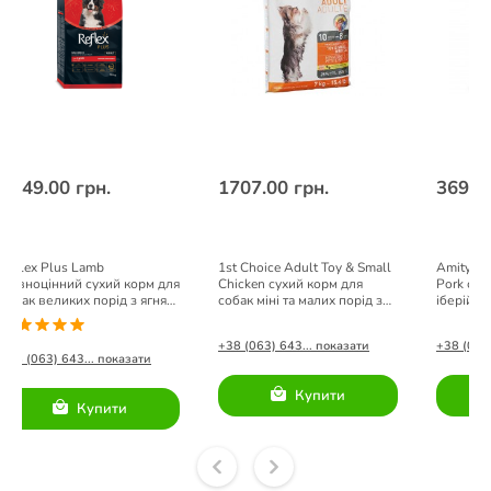
3949.00 грн.
1707.00 грн.
3699.
Reflex Plus Lamb​
1st Choice Adult Toy & Small
Amity Su
Повноцінний сухий корм для
Chicken сухий корм для
Pork сух
собак великих порід з ягням
собак міні та малих порід з
іберійсь
та рисом 18кг
куркою 7 кг
+38 (063) 643... показати
+38 (063)
+38 (063) 643... показати
Купити
Купити