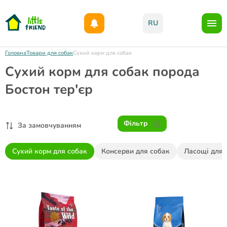
Даруємо 1000гр на бонусний рахунок при реєстрації!)
RU
Головна
Товари для собак
Сухий корм для собак
Сухий корм для собак порода
Бостон тер'єр
Фільтр
За замовчуванням
Сухий корм для собак
Консерви для собак
Ласощі для 