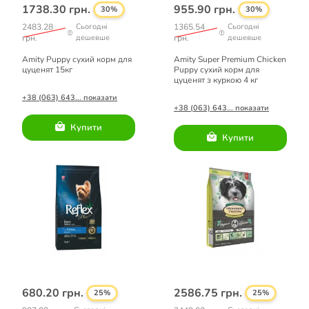
1738.30 грн.
955.90 грн.
30%
30%
2483.28
Сьогодні
1365.54
Сьогодні
грн.
дешевше
грн.
дешевше
Amity Puppy сухий корм для
Amity Super Premium Chicken
цуценят 15кг
Puppy сухий корм для
цуценят з куркою 4 кг
+38 (063) 643... показати
+38 (063) 643... показати
Купити
Купити
680.20 грн.
2586.75 грн.
25%
25%