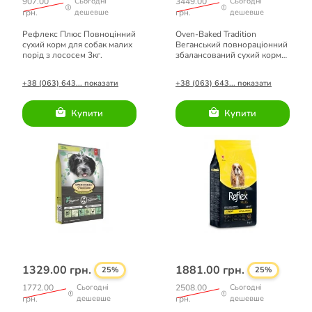
907.00
Сьогодні
3449.00
Сьогодні
грн.
дешевше
грн.
дешевше
Рефлекс Плюс Повноцінний
Oven-Baked Tradition
сухий корм для собак малих
Веганський повнораціонний
порід з лососем 3кг.
збалансований сухий корм
для дорослих собак малих
порід 4.54кг.
+38 (063) 643... показати
+38 (063) 643... показати
Купити
Купити
1329.00 грн.
1881.00 грн.
25%
25%
1772.00
Сьогодні
2508.00
Сьогодні
грн.
дешевше
грн.
дешевше