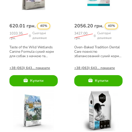
620.01 грн.
2056.20 грн.
40%
40%
1033.35
Сьогодні
3427.00
Сьогодні
грн.
дешевше
грн.
дешевше
Taste of the Wild Wetlands
Oven-Baked Tradition Dental
Canine Formula сухий корм
Сare повністю
для собак з качкою та
збалансований сухий корм
перепілкою 2 кг
для дорослих собак малих
порід з рибою 4,54кг
+38 (063) 643... показати
+38 (063) 643... показати
Купити
Купити