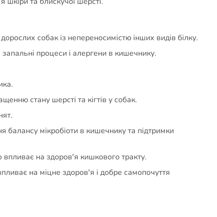
я шкіри та блискучої шерсті.
дорослих собак із непереносимістю інших видів білку.
 запальні процеси і алергени в кишечнику.
ика.
щенню стану шерсті та кігтів у собак.
нят.
ня балансу мікробіоти в кишечнику та підтримки
о впливає на здоров'я кишкового тракту.
пливає на міцне здоров'я і добре самопочуття