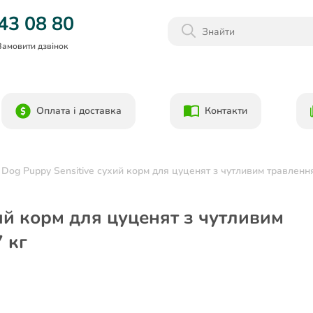
Даруємо 1000гр на бонусний рахунок при реєстрації!)
43 08 80
Замовити дзвінок
Оплата і доставка
Контакти
Dog Puppy Sensitive сухий корм для цуценят з чутливим травлення
ий корм для цуценят з чутливим
 кг