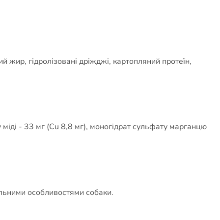
ий жир, гідролізовані дріжджі, картопляний протеїн,
у міді - 33 мг (Cu 8,8 мг), моногідрат сульфату марганцю
альними особливостями собаки.