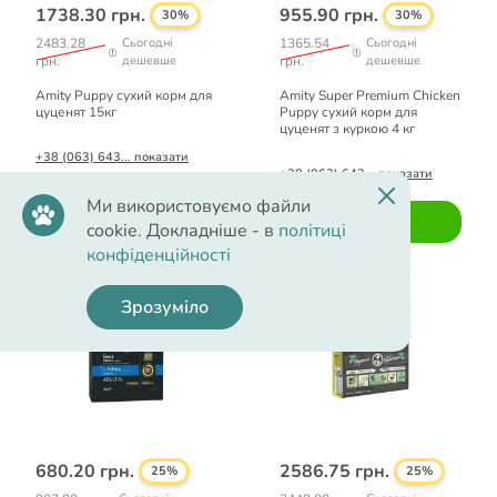
1738.30 грн.
955.90 грн.
30%
30%
2483.28
Сьогодні
1365.54
Сьогодні
грн.
дешевше
грн.
дешевше
Amity Puppy сухий корм для
Amity Super Premium Chicken
цуценят 15кг
Puppy сухий корм для
цуценят з куркою 4 кг
+38 (063) 643... показати
+38 (063) 643... показати
Ми використовуємо файли
Купити
Купити
cookie. Докладніше - в
політиці
конфіденційності
Зрозуміло
680.20 грн.
2586.75 грн.
25%
25%