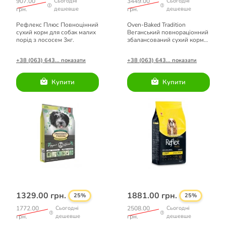
907.00
Сьогодні
3449.00
Сьогодні
грн.
дешевше
грн.
дешевше
Рефлекс Плюс Повноцінний
Oven-Baked Tradition
сухий корм для собак малих
Веганський повнораціонний
порід з лососем 3кг.
збалансований сухий корм
для дорослих собак малих
порід 4.54кг.
+38 (063) 643... показати
+38 (063) 643... показати
Купити
Купити
1329.00 грн.
1881.00 грн.
25%
25%
1772.00
Сьогодні
2508.00
Сьогодні
грн.
дешевше
грн.
дешевше