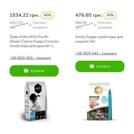
1534.22 грн.
476.60 грн.
40%
30%
2557.02
Сьогодні
680.88
Сьогодні
грн.
дешевше
грн.
дешевше
Taste of the Wild Pacific
Amity Puppy сухий корм для
Stream Canine Puppy Formula
цуценят 3кг
сухий корм для цуценят з
копченим лососем 5,6 кг
+38 (063) 643... показати
+38 (063) 643... показати
Купити
Купити