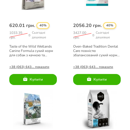
620.01 грн.
2056.20 грн.
40%
40%
1033.35
Сьогодні
3427.00
Сьогодні
грн.
дешевше
грн.
дешевше
Taste of the Wild Wetlands
Oven-Baked Tradition Dental
Canine Formula сухий корм
Сare повністю
для собак з качкою та
збалансований сухий корм
перепілкою 2 кг
для дорослих собак малих
порід з рибою 4,54кг
+38 (063) 643... показати
+38 (063) 643... показати
Купити
Купити