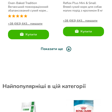
Oven-Baked Tradition
Reflex Plus Mini & Small
Веганський повнораціонний
Breed сухий корм для собак
збалансований сухий корм
малих порід з кроликом 8 кг
для дорослих собак малих
порід.
+38 (063) 643... показати
+38 (063) 643... показати
Купити
Купити
Показати ще
Найпопулярніші в цій категорії