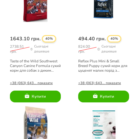
1643.10 грн.
494.40 грн.
40%
40%
2738.51
Сьогодні
824.00
Сьогодні
грн.
дешевше
грн.
дешевше
Taste of the Wild Southwest
Reflex Plus Mini & Small
Canyon Canine Formula сухий
Breed Puppy сухий корм для
корм для собак з диким
цуценят малих порід з
кабаном 5,6 кг
лососем 3кг
+38 (063) 643... показати
+38 (063) 643... показати
Купити
Купити