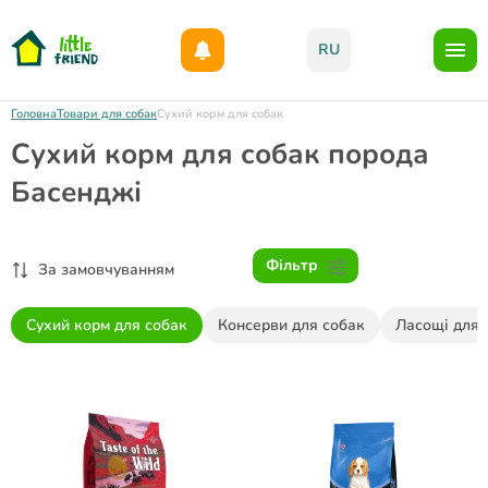
Даруємо 1000гр на бонусний рахунок при реєстрації!)
RU
Головна
Товари для собак
Сухий корм для собак
Сухий корм для собак порода
Басенджі
Фільтр
За замовчуванням
Сухий корм для собак
Консерви для собак
Ласощі для 