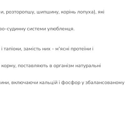
и, розторопшу, шипшину, корінь лопуха), які
ево-судинну системи улюбленця.
тапіоки, замість них - м'ясні протеїни і
у корму, поставляють в організм натуральні
овини, включаючи кальцій і фосфор у збалансованому