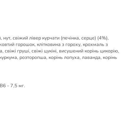
нут, свіжий лівер курчати (печінка, серце) (4%),
жовтий горошок, клітковина з гороху, крохмаль з
, свіжі груші, свіжі цукіні, висушений корінь цикорію,
 куркума, розторопша, корінь лопуха, лаванда, корінь
B6 - 7,5 мг.