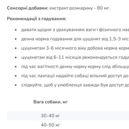
Сенсорні добавки:
екстракт розмарину - 80 мг.
Рекомендації з годування:
давати щодня з урахуванням ваги і фізичного н
денна норма годування для цуценят від 1,5-3 міс
цуценятам 3-6 місячного віку добова норма корму
цуценятам від 6-11 місяців рекомендується году
під час вагітності денну норму корму слід збіль
під час лактації надайте собаці вільний доступ до
слідкуйте, щоб у улюбленця завжди був доступ до 
Вага собаки, кг
30-40 кг
40-50 кг