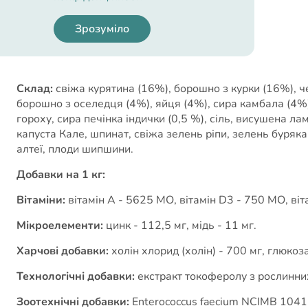
Зрозуміло
Cклад
Склад:
свіжа курятина (16%), борошно з курки (16%), че
борошно з оселедця (4%), яйця (4%), сира камбала (4%)
гороху, сира печінка індички (0,5 %), сіль, висушена лам
капуста Кале, шпинат, свіжа зелень ріпи, зелень буряка
алтеї, плоди шипшини.
Добавки на 1 кг:
Вітаміни:
вітамін A - 5625 МО, вітамін D3 - 750 МО, вітам
Мікроелементи:
цинк - 112,5 мг, мідь - 11 мг.
Харчові добавки:
холін хлорид (холін) - 700 мг, глюкозам
Технологічні добавки:
екстракт токоферолу з рослинних 
Зоотехнічні добавки:
Enterococcus faecium NCIMB 1041