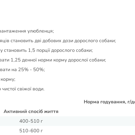
авантаження улюбленця;
яців становить дві добових дози дорослого собаки;
 становить 1,5 порції дорослого собаки;
вати 1,25 денної норми корму дорослої собаки;
шувати на 25% - 50%;
 корму;
чистої свіжої води.
Норма годування, г/д
Активний спосіб життя
400-510 г
510-600 г