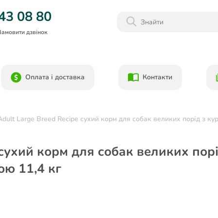
Даруємо 1000гр на бонусний рахунок при реєстрації!)
43 08 80
Замовити дзвінок
Оплата і доставка
Контакти
ult Large Breed Recipe сухий корм для собак великих порід з ку
сухий корм для собак великих порі
ою 11,4 кг