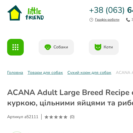
+38 (063)
6
Графік роботи
Собаки
Коти
Головна
Товари для собак
Сухий корм для собак
ACANA Ad
ACANA Adult Large Breed Recipe 
куркою, цільними яйцями та риб
Артикул
a52111
(0)