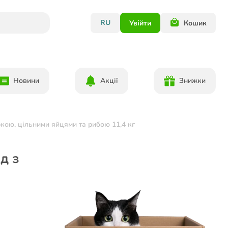
RU
Увійти
Кошик
Новини
Акції
Знижки
ркою, цільними яйцями та рибою 11,4 кг
д з