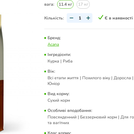
вага:
11.4 кг
17 кг
Кількість:
Є в наявності
Бренд:
Acana
Інгредієнти:
Курка | Риба
Вік:
Всі етапи життя | Похилого віку | Доросла |
Юніор
Вид корму:
Сухий корм
Особливі вподобання:
Повсякденний | Беззерновий корм | Для г
та вагітних
Клас корму: