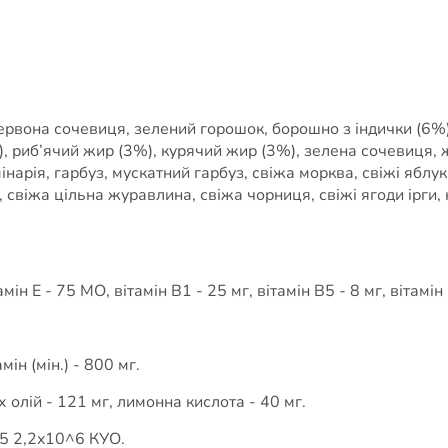
рвона сочевиця, зелений горошок, борошно з індички (6%), 
, риб’ячий жир (3%), курячий жир (3%), зелена сочевиця, 
інарія, гарбуз, мускатний гарбуз, свіжа морква, свіжі яблука
, свіжа цільна журавлина, свіжа чорниця, свіжі ягоди ірги,
ін E - 75 МО, вітамін B1 - 25 мг, вітамін B5 - 8 мг, вітамін 
ін (мін.) - 800 мг.
олій - 121 мг, лимонна кислота - 40 мг.
5 2,2x10^6 КУО.