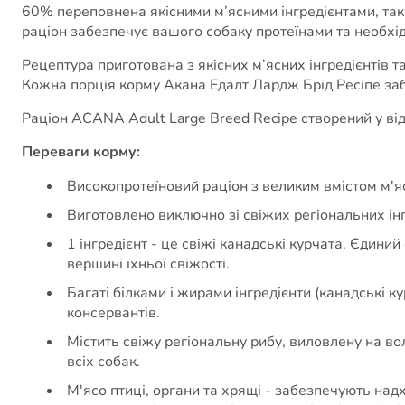
60% переповнена якісними м’ясними інгредієнтами, так
раціон забезпечує вашого собаку протеїнами та необхід
Рецептура приготована з якісних м’ясних інгредієнтів 
Кожна порція корму Акана Едалт Лардж Брід Ресіпе заб
Раціон ACANA Adult Large Breed Recipe створений у від
Переваги корму:
Високопротеїновий раціон з великим вмістом м'я
Виготовлено виключно зі свіжих регіональних ін
1 інгредієнт - це свіжі канадські курчата. Єдин
вершині їхньої свіжості.
Багаті білками і жирами інгредієнти (канадські к
консервантів.
Містить свіжу регіональну рибу, виловлену на в
всіх собак.
М'ясо птиці, органи та хрящі - забезпечують над