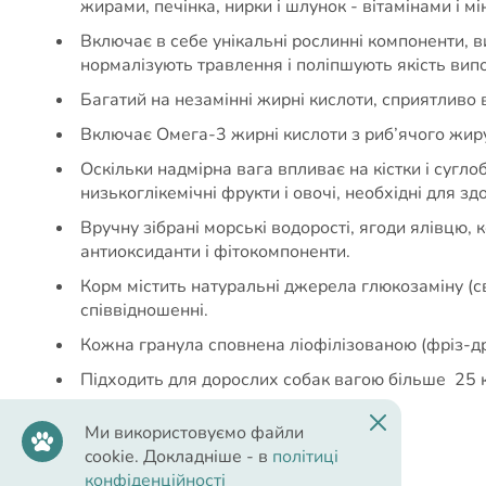
жирами, печінка, нирки і шлунок - вітамінами і мі
Включає в себе унікальні рослинні компоненти, в
нормалізують травлення і поліпшують якість ви
Багатий на незамінні жирні кислоти, сприятливо
Включає Омега-3 жирні кислоти з риб’ячого жиру
Оскільки надмірна вага впливає на кістки і суглоб
низькоглікемічні фрукти і овочі, необхідні для зд
Вручну зібрані морські водорості, ягоди ялівцю, 
антиоксиданти і фітокомпоненти.
Корм містить натуральні джерела глюкозаміну (с
співвідношенні.
Кожна гранула сповнена ліофілізованою (фріз-др
Підходить для дорослих собак вагою більше 25 
Не містить зернових інгредієнтів.
Ми використовуємо файли
cookie. Докладніше - в
політиці
конфіденційності