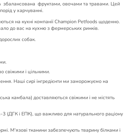
0% збалансована фруктами, овочами та травами. Цей
орід у харчуванні.
ються на кухні компанії Champion Petfoods щоденно.
ало до вас на кухню з фермерських ринків.
дорослих собак.
ми.
о свіжими і цільними.
ження. Наші сирі інгредієнти ми заморожуємо на
анська камбала) доставляються свіжими і не містять
-3 (ДГК і ЕПК), що важливо для натурального раціону
рмі. М'язові тканини забезпечують тварину білками і