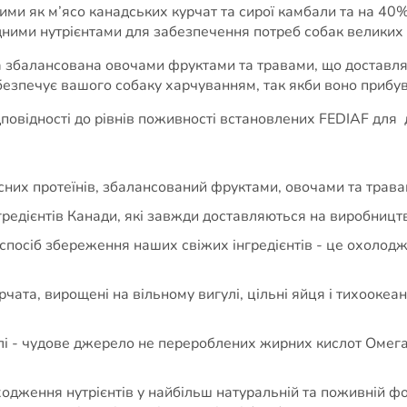
ими як м’ясо канадських курчат та сирої камбали та на 4
ними нутрієнтами для забезпечення потреб собак великих п
та збалансована овочами фруктами та травами, що доставля
езпечує вашого собаку харчуванням, так якби воно прибув
повідності до рівнів поживності встановлених FEDIAF для 
сних протеїнів, збалансований фруктами, овочами та трава
гредієнтів Канади, які завжди доставляються на виробництв
ий спосіб збереження наших свіжих інгредієнтів - це охолод
урчата, вирощені на вільному вигулі, цільні яйця і тихооке
олі - чудове джерело не перероблених жирних кислот Омега
ходження нутрієнтів у найбільш натуральній та поживній фо