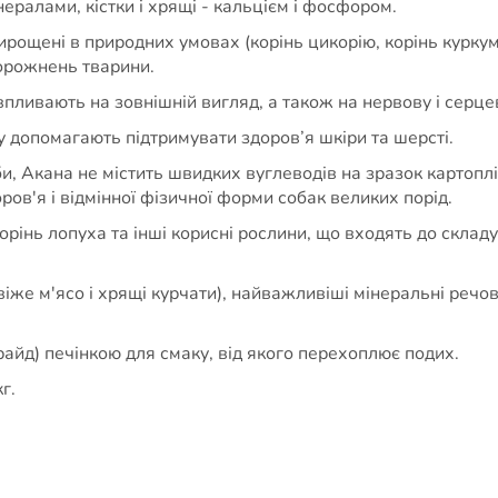
нералами, кістки і хрящі - кальцієм і фосфором.
ирощені в природних умовах (корінь цикорію, корінь куркум
порожнень тварини.
 впливають на зовнішній вигляд, а також на нервову і серц
 допомагають підтримувати здоров’я шкіри та шерсті.
и, Акана не містить швидких вуглеводів на зразок картоплі і 
оров'я і відмінної фізичної форми собак великих порід.
корінь лопуха та інші корисні рослини, що входять до склад
віже м'ясо і хрящі курчати), найважливіші мінеральні реч
айд) печінкою для смаку, від якого перехоплює подих.
кг.