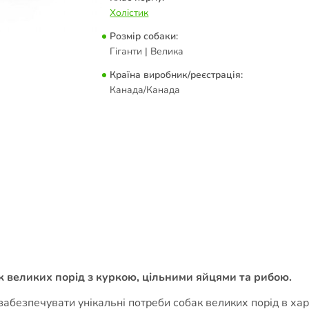
Холістик
Розмір собаки:
Гіганти | Велика
Країна виробник/реєстрація:
Канада/Канада
к великих порід з куркою, цільними яйцями та рибою.
забезпечувати унікальні потреби собак великих порід в ха