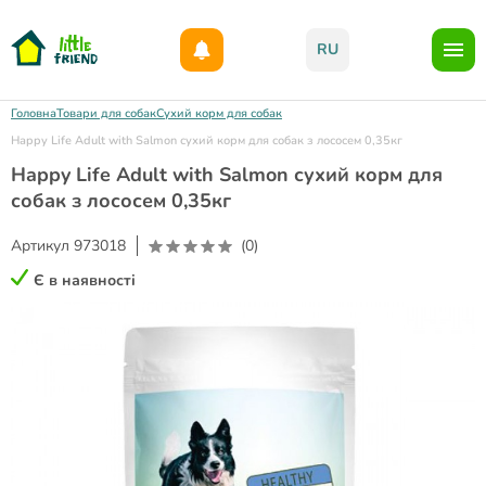
Даруємо 1000гр на бонусний рахунок при реєстрації!)
RU
Головна
Товари для собак
Сухий корм для собак
Happy Life Adult with Salmon сухий корм для собак з лососем 0,35кг
Happy Life Adult with Salmon сухий корм для
собак з лососем 0,35кг
Артикул
973018
(0)
Є в наявності