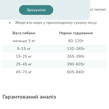
густою шерстю.
У собаки завжди має бути доступ до свіжої питної
Зрозуміло
води.
Зберігати корм у прохолодному сухому місці.
Вага собаки
Норми годування
меньше 5 кг
60-120г
5-15 кг
120-265г
15-25 кг
265-390г
25-45 кг
390-605г
45-70 кг
605-840г
Гарантований аналіз