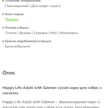
Особливі вподобання:
Повсякденний | Для шкіри і шерсті
Клас корму:
Преміум
Розмір собаки:
Гіганти | Велика | Середня | Міні | Мініатюрна
Країна виробник/реєстрація:
Бельгія/Бельгія
Опис
Happy Life Adult with Salmon сухий корм для собак з
лососем.
Happy Life Adult with Salmon – збалансований корм із
лососем для дорослих собак усіх порід. Надзвичайно