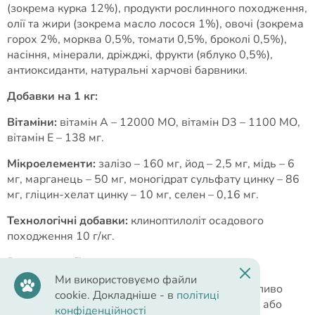
(зокрема курка 12%), продукти рослинного походження,
олії та жири (зокрема масло лосося 1%), овочі (зокрема
горох 2%, морква 0,5%, томати 0,5%, броколі 0,5%),
насіння, мінерали, дріжджі, фрукти (яблуко 0,5%),
антиоксиданти, натуральні харчові барвники.
Добавки на 1 кг:
Вітаміни:
вітамін А – 12000 МО, вітамін D3 – 1100 МО,
вітамін Е – 138 мг.
Мікроелементи:
залізо – 160 мг, йод – 2,5 мг, мідь – 6
мг, марганець – 50 мг, моногідрат сульфату цинку – 86
мг, гліцин-хелат цинку – 10 мг, селен – 0,16 мг.
Технологічні добавки:
клиноптилоліт осадового
походження 10 г/кг.
Рекомендації з годування:
Ми використовуємо файли
Для собак усіх порід від 12 місяців, особливо
cookie. Докладніше - в
політиці
рекомендовано для вихованців з довгою або
конфіденційності