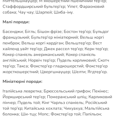
Миттельшнауцер; М’якошерстний пшеничний тер'єр;
Стаффордширський бультер'єр; Уіпет; Фараоновий
собака; Чау чау; Шарпей; Шиба-іну.
Малі породи:
Басенджи; Бігль; Бішон фрізе; Бостон тер'єр; Бульдог
французький; Бультер'єр мініатюрний; Вельш коргі
пемброк; Вельш коргі кардіган; Вельштер'єр; Вест
хайленд уайт тер'єр; Джек рассел тер'єр; Керн тер'єр;
Кокер спанієль американський; Кокер спанієль
англійський; Норвіч тер'єр; Пудель карликовий; Скотч
тер'єр; Такса; Фокстер'єр гладкошерстий; Фокстер'єр
жорсткошерстний; Цвергшнауцер; Шелти; Ягдтер'єр.
Мініатюрні породи:
Італійська левретка; Брюссельський грифон; Пекінес;
Йоркширський тер'єр; Померанський шпіц; Карликовий
пінчер; Пудель той; Кінг Чарльз спаніель; Російський
той тер'єр; Китайська хохлата; Чихуахуа; Мальтійська
болонка; Ши-тцу; Мопс; Фокстер'єр той; Папільон;