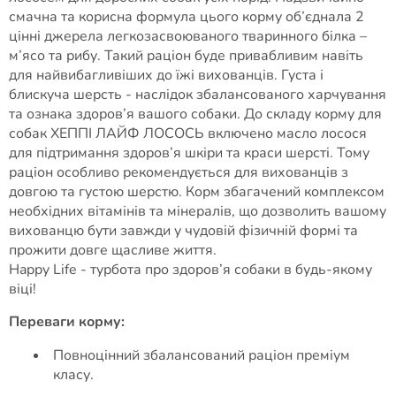
смачна та корисна формула цього корму об’єднала 2
цінні джерела легкозасвоюваного тваринного білка –
м’ясо та рибу. Такий раціон буде привабливим навіть
для найвибагливіших до їжі вихованців. Густа і
блискуча шерсть - наслідок збалансованого харчування
та ознака здоров’я вашого собаки. До складу корму для
собак ХЕППІ ЛАЙФ ЛОСОСЬ включено масло лосося
для підтримання здоров’я шкіри та краси шерсті. Тому
раціон особливо рекомендується для вихованців з
довгою та густою шерстю. Корм збагачений комплексом
необхідних вітамінів та мінералів, що дозволить вашому
вихованцю бути завжди у чудовій фізичній формі та
прожити довге щасливе життя.
Happy Life - турбота про здоров’я собаки в будь-якому
віці!
Переваги корму:
Повноцінний збалансований раціон преміум
класу.