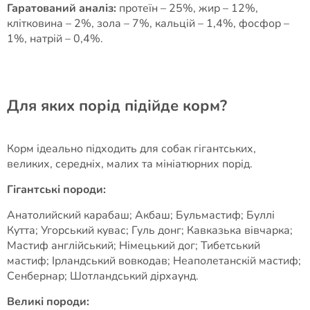
Гаратований аналіз:
протеїн – 25%, жир – 12%,
клітковина – 2%, зола – 7%, кальцій – 1,4%, фосфор –
1%, натрій – 0,4%.
Для яких порід підійде корм?
Корм ідеально підходить для собак гігантських,
великих, середніх, малих та мініатюрних порід.
Гігантські породи:
Анатолийский карабаш; Акбаш; Бульмастиф; Буллі
Кутта; Угорський кувас; Гуль донг; Кавказька вівчарка;
Мастиф англійський; Німецький дог; Тибетський
мастиф; Ірландський вовкодав; Неаполетанскій мастиф;
Сенбернар; Шотландський дірхаунд.
Великі породи: