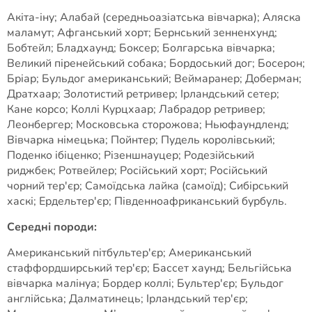
Акіта-іну; Алабай (середньоазіатська вівчарка); Аляска
маламут; Афганський хорт; Бернський зенненхунд;
Бобтейл; Бладхаунд; Боксер; Болгарська вівчарка;
Великий піренейський собака; Бордоський дог; Босерон;
Бріар; Бульдог американський; Веймаранер; Доберман;
Дратхаар; Золотистий ретривер; Ірландський сетер;
Кане корсо; Коллі Курцхаар; Лабрадор ретривер;
Леонбергер; Московська сторожова; Ньюфаундленд;
Вівчарка німецька; Пойнтер; Пудель королівський;
Поденко ібіценко; Різеншнауцер; Родезійський
риджбек; Ротвейлер; Російський хорт; Російський
чорний тер'єр; Самоїдська лайка (самоїд); Сибірський
хаскі; Ердельтер'єр; Південноафриканський бурбуль.
Середні породи:
Американський пітбультер'єр; Американський
стаффордширський тер'єр; Бассет хаунд; Бельгійська
вівчарка малінуа; Бордер коллі; Бультер'єр; Бульдог
англійська; Далматинець; Ірландський тер'єр;