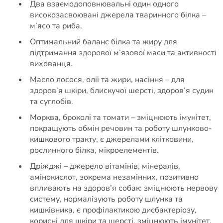
Два взаємодоповнювальні один одного
високозасвоювані джерела тваринного білка –
м’ясо та риба.
Оптимальний баланс білка та жиру для
підтримання здорової м’язової маси та активності
вихованця.
Масло лосося, олії та жири, насіння – для
здоров’я шкіри, блискучої шерсті, здоров’я судин
та суглобів.
Морква, броколі та томати – зміцнюють імунітет,
покращують обмін речовин та роботу шлунково-
кишкового тракту, є джерелами клітковини,
рослинного білка, мікроелементів.
Дріжджі – джерело вітамінів, мінералів,
амінокислот, зокрема незамінних, позитивно
впливають на здоров’я собак: зміцнюють нервову
систему, нормалізують роботу шлунка та
кишківника, є профілактикою дисбактеріозу,
корисні для шкіри та шерсті, зміцнюють імунітет.