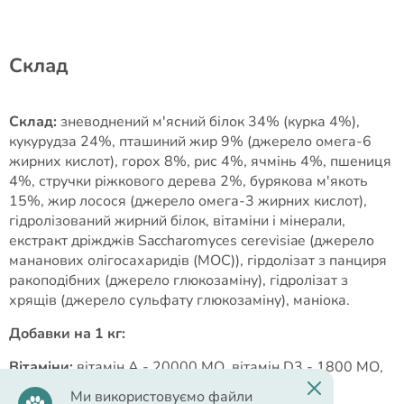
Cклад
Склад:
зневоднений м'ясний білок 34% (курка 4%),
кукурудза 24%, пташиний жир 9% (джерело омега-6
жирних кислот), горох 8%, рис 4%, ячмінь 4%, пшениця
4%, стручки ріжкового дерева 2%, бурякова м'якоть
15%, жир лосося (джерело омега-3 жирних кислот),
гідролізований жирний білок, вітаміни і мінерали,
екстракт дріжджів Saccharomyces cerevisiae (джерело
мананових олігосахаридів (МОС)), гірдолізат з панциря
ракоподібних (джерело глюкозаміну), гідролізат з
хрящів (джерело сульфату глюкозаміну), маніока.
Добавки на 1 кг:
Вітаміни:
вітамін А - 20000 МО, вітамін D3 - 1800 МО,
вітамін Е - 200 мг, вітамін С - 100 мг.
Ми використовуємо файли