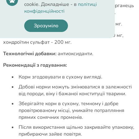
cookie. Докладніше - в
політиці
Мікроелементи:
залізо - 75 мг, мідь - 10 мг, марганець
конфіденційності
- 25 мг, цинк - 110 мг, йод - 2 мг, селен - 0,1 мг.
Амінокислоти:
L-карнітин - 40 мг, таурин - 500 мг.
Зрозуміло
Харчові добавки:
хлоргідрат глюкозаміну - 320 мг,
хондроїтин сульфат - 200 мг.
Технологічні добавки:
антиоксиданти.
Рекомендації з годування:
Корм згодовувати в сухому вигляді.
Добові норми можуть змінюватися в залежності
від породи, віку і бажаної конституції тварини.
Зберігайте корм в сухому, темному і добре
провітрюваному місці, уникайте потрапляння
прямих сонячних променів.
Після використання щільно закривайте упаковку,
прибираючи зайве повітря.