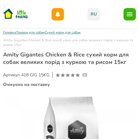
Даруємо 1000гр на бонусний рахунок при реєстрації!)
RU
Головна
Товари для собак
Сухий корм для собак
Amity Gigantes Chicken & Rice сухий корм для собак великих порід з куркою та
рисом 15кг
Amity Gigantes Chicken & Rice сухий корм для
собак великих порід з куркою та рисом 15кг
Артикул
418 GIG 15KG
(0)
Очікуємо на поставку