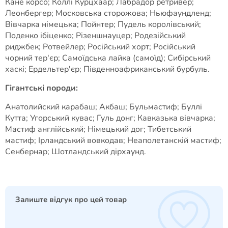
Кане корсо; Коллі Курцхаар; Лабрадор ретривер;
Леонбергер; Московська сторожова; Ньюфаундленд;
Вівчарка німецька; Пойнтер; Пудель королівський;
Поденко ібіценко; Різеншнауцер; Родезійський
риджбек; Ротвейлер; Російський хорт; Російський
чорний тер'єр; Самоїдська лайка (самоїд); Сибірський
хаскі; Ердельтер'єр; Південноафриканський бурбуль.
Гігантські породи:
Анатолийский карабаш; Акбаш; Бульмастиф; Буллі
Кутта; Угорський кувас; Гуль донг; Кавказька вівчарка;
Мастиф англійський; Німецький дог; Тибетський
мастиф; Ірландський вовкодав; Неаполетанскій мастиф;
Сенбернар; Шотландський дірхаунд.
Залиште відгук про цей товар