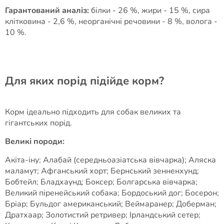
Гарантований аналіз:
білки - 26 %, жири - 15 %, сира
клітковина - 2,6 %, неорганічні речовини - 8 %, волога -
10 %.
Для яких порід підійде корм?
Корм ідеально підходить для собак великих та
гігантських порід.
Великі породи:
Акіта-іну; Алабай (середньоазіатська вівчарка); Аляска
маламут; Афганський хорт; Бернський зенненхунд;
Бобтейл; Бладхаунд; Боксер; Болгарська вівчарка;
Великий піренейський собака; Бордоський дог; Босерон;
Бріар; Бульдог американський; Веймаранер; Доберман;
Дратхаар; Золотистий ретривер; Ірландський сетер;