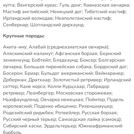
кутта; Венгерский кувас; Гуль донг; Кавказская овчарка;
Мастиф английский; Немецкий дог; Тибетский мастиф;
Ирландский волкодав; Неаполетанский мастиф;
Сенбернар; Шотландский дирхаунд.
Крупные породы:
Акита-ину; Алабай (среднеазиатская овчарка);
Аляскинский маламут; Афганская борзая; Бернский
зенненхунд; Бобтейл; Бладхаунд; Боксер; Болгарская
овчарка; Большая пиренейская собака; Бордоский дог;
Босерон; Бриар; Бульдог американский; Веймаранер;
Доберман; Дратхаар; Золотистый ретривер; Ирландский
сеттер; Кане корсо; Колли Курцхаар; Лабрадор
ретривер; Леонбергер; Московская сторожевая;
Ньюфаундленд; Овчарка немецкая; Пойнтер; Пудель
королевский; Поденко ибиценко; Ризеншнауцер;
Родезийский риджбек; Ротвейлер; Русская борзая;
Русский черный терьер; Самоедская лайка (самоед);
Сибирский хаски; Эрдельтерьер; Южноафриканский
бурбуль.