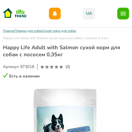
Дарим 1000грн на бонусный счет при регистрации!)
UA
Главная
Товары для собак
Сухой корм для собак
Happy Life Adult with Salmon сухой корм для собак с лососем 0,35кг
Happy Life Adult with Salmon сухой корм для
собак с лососем 0,35кг
Артикул
973018
(0)
Есть в наличии