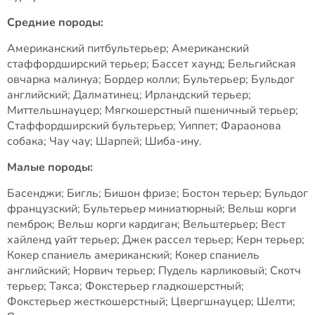
Средние породы:
Американский питбультерьер; Американский
стаффордширский терьер; Бассет хаунд; Бельгийская
овчарка малинуа; Бордер колли; Бультерьер; Бульдог
английский; Далматинец; Ирландский терьер;
Миттельшнауцер; Мягкошерстный пшеничный терьер;
Стаффордширский бультерьер; Уиппет; Фараонова
собака; Чау чау; Шарпей; Шиба-ину.
Малые породы:
Басенджи; Бигль; Бишон фризе; Бостон терьер; Бульдог
французский; Бультерьер миниатюрный; Вельш корги
пемброк; Вельш корги кардиган; Вельштерьер; Вест
хайленд уайт терьер; Джек рассел терьер; Керн терьер;
Кокер спаниель американский; Кокер спаниель
английский; Норвич терьер; Пудель карликовый; Скотч
терьер; Такса; Фокстерьер гладкошерстный;
Фокстерьер жесткошерстный; Цвергшнауцер; Шелти;