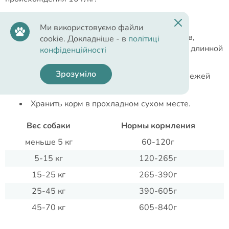
Рекомендации по кормлению:
Ми використовуємо файли
Для собак всех пород старше 12 месяцев,
cookie. Докладніше - в
політиці
особенно рекомендуется для питомцев с длинной
конфіденційності
или густой шерстью.
Зрозуміло
У собаки всегда должен быть доступ к свежей
питьевой воде.
Хранить корм в прохладном сухом месте.
Вес собаки
Нормы кормления
меньше 5 кг
60-120г
5-15 кг
120-265г
15-25 кг
265-390г
25-45 кг
390-605г
45-70 кг
605-840г