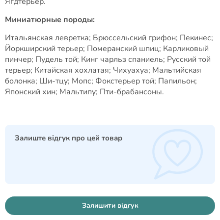
Ягдтерьер.
Миниатюрные породы:
Итальянская левретка; Брюссельский грифон; Пекинес;
Йоркширский терьер; Померанский шпиц; Карликовый
пинчер; Пудель той; Кинг чарльз спаниель; Русский той
терьер; Китайская хохлатая; Чихуахуа; Мальтийская
болонка; Ши-тцу; Мопс; Фокстерьер той; Папильон;
Японский хин; Мальтипу; Пти-брабансоны.
Залиште відгук про цей товар
Залишити відгук