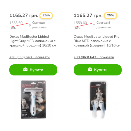
1165.27 грн.
1165.27 грн.
25%
25%
1553.60
Сьогодні
1553.60
Сьогодні
грн.
дешевше
грн.
дешевше
Dexas MudBuster Lidded
Dexas MudBuster Lidded Pro
Light Gray MED лапомойка с
Blue MED лапомойка с
крышкой (средняя) 16/10 см
крышкой (средняя) 16/10 см
+38 (063) 643... показати
+38 (063) 643... показати
Купити
Купити