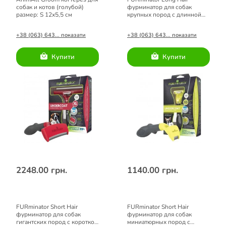
собак и котов (голубой)
фурминатор для собак
размер: S 12х5,5 см
крупных пород с длинной
шерстью размер L
+38 (063) 643... показати
+38 (063) 643... показати
Купити
Купити
2248.00 грн.
1140.00 грн.
FURminator Short Hair
FURminator Short Hair
фурминатор для собак
фурминатор для собак
гигантских пород с короткой
миниатюрных пород с