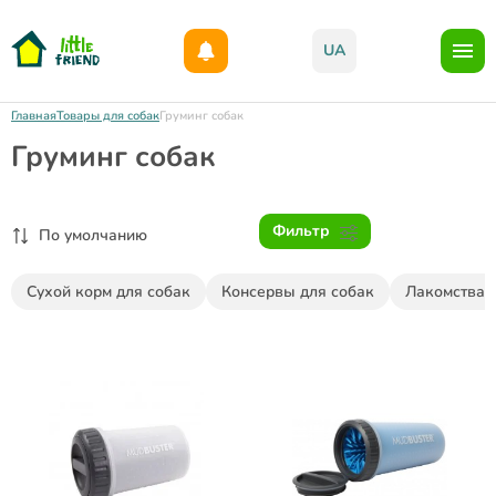
Дарим 1000грн на бонусный счет при регистрации!)
UA
Главная
Товары для собак
Груминг собак
Груминг собак
Фильтр
По умолчанию
Сухой корм для собак
Консервы для собак
Лакомства 