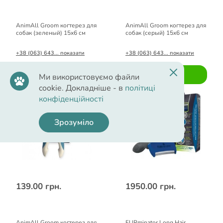
AnimAll Groom когтерез для
AnimAll Groom когтерез для
собак (зеленый) 15x6 см
собак (серый) 15x6 см
+38 (063) 643... показати
+38 (063) 643... показати
Купити
Купити
Ми використовуємо файли
cookie. Докладніше - в
політиці
конфіденційності
Зрозуміло
139.00 грн.
1950.00 грн.
AnimAll Groom когтерез для
FURminator Long Hair