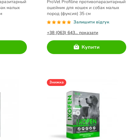
опаразитарный
ProVet Profiline противопаразитарный
бак малых
ошейник для кошек и собак малых
м
пород (фуксия) 35 см
Залишити відгук
+38 (063) 643... показати
и
Купити
Знижка