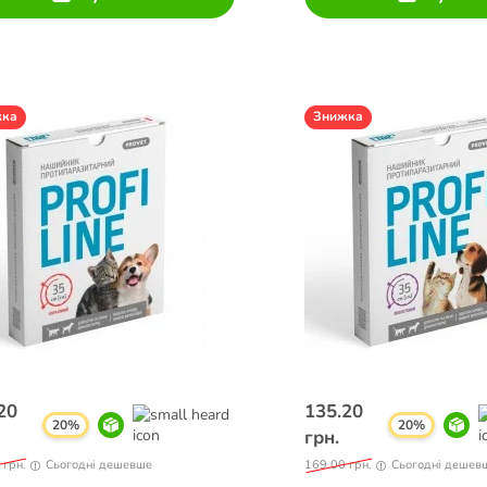
жка
Знижка
20
135.20
20%
20%
грн.
 грн.
Сьогодні дешевше
169.00 грн.
Сьогодні дешев