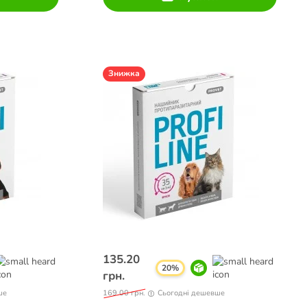
Знижка
135.20
20%
грн.
ше
169.00 грн.
Сьогодні дешевше