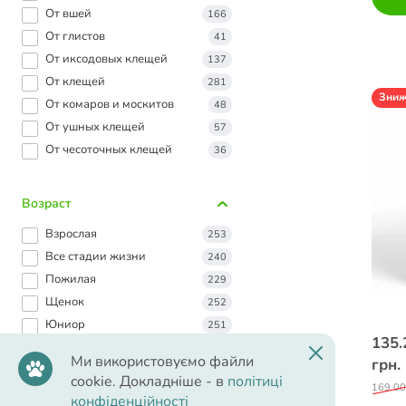
От вшей
166
От глистов
41
От иксодовых клещей
137
От клещей
281
Зни
От комаров и москитов
48
От ушных клещей
57
От чесоточных клещей
36
Возраст
Взрослая
253
Все стадии жизни
240
Пожилая
229
Щенок
252
Юниор
251
135.
Ми використовуємо файли
грн.
cookie. Докладніше - в
політиці
Малые породы
169.00
конфіденційності