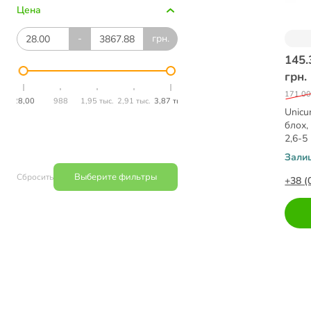
Цена
-
грн.
145.
грн.
171.00
28,00
988
1,95 тыс.
2,91 тыс.
3,87 тыс.
Unicu
блох,
2,6-5
Зали
Выберите фильтры
Сбросить
+38 (