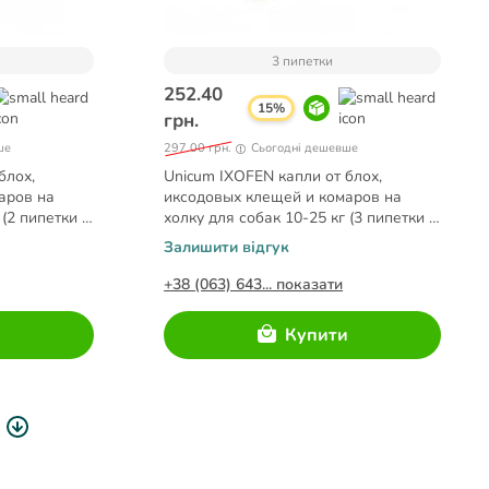
3 пипетки
252.40
15%
грн.
ше
297.00 грн.
Сьогодні дешевше
блох,
Unicum IXOFEN капли от блох,
аров на
иксодовых клещей и комаров на
 (2 пипетки х
холку для собак 10-25 кг (3 пипетки х
2,5 мл)
Залишити відгук
+38 (063) 643... показати
и
Купити