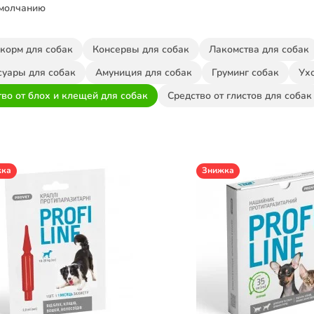
умолчанию
 корм для собак
Консервы для собак
Лакомства для собак
суары для собак
Амуниция для собак
Груминг собак
Ухо
тво от блох и клещей для собак
Средство от глистов для собак
жка
Знижка