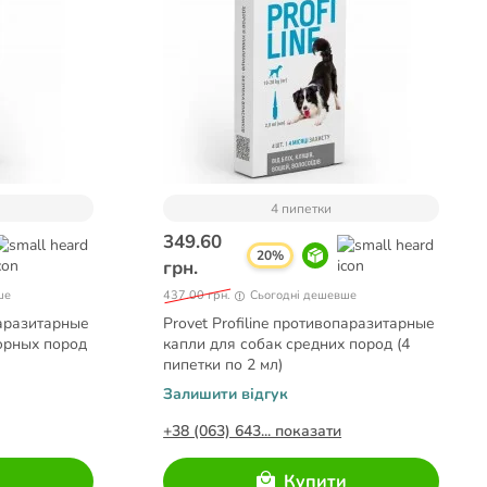
4 пипетки
349.60
20%
грн.
ше
437.00 грн.
Сьогодні дешевше
паразитарные
Provet Profiline противопаразитарные
юрных пород
капли для собак средних пород (4
пипетки по 2 мл)
Залишити відгук
+38 (063) 643... показати
и
Купити