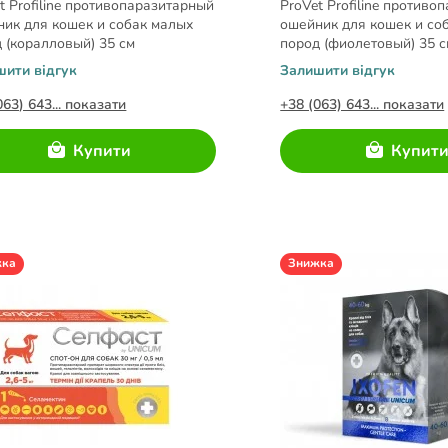
t Profiline противопаразитарный
ProVet Profiline против
ик для кошек и собак малых
ошейник для кошек и со
 (коралловый) 35 см
пород (фиолетовый) 35 с
шити відгук
Залишити відгук
063) 643... показати
+38 (063) 643... показати
Купити
Купит
жка
Знижка