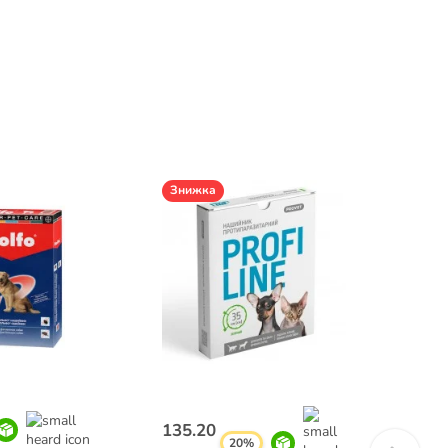
Знижка
364.7
135.20
грн.
20%