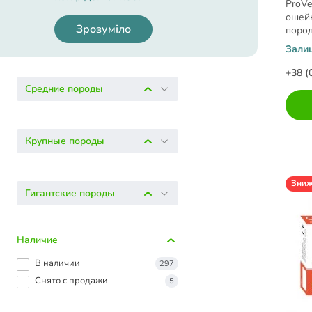
ProVe
ошейн
Зрозуміло
пород
Маниатюрные породы
Зали
+38 (
Средние породы
Крупные породы
Зни
Гигантские породы
Наличие
В наличии
297
Снято с продажи
5