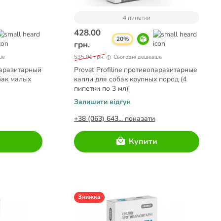
4 пипетки
428.00
20%
грн.
ше
535.00 грн.
Сьогодні дешевше
опаразитарный
Provet Profiline противопаразитарные
бак малых
капли для собак крупных пород (4
пипетки по 3 мл)
Залишити відгук
+38 (063) 643... показати
и
Купити
Знижка