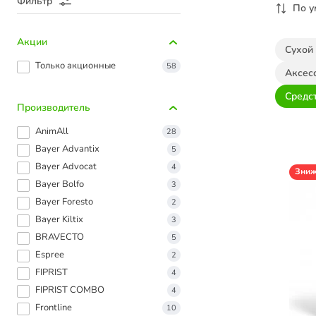
Фильтр
По 
Акции
Сухой
Только акционные
58
Аксес
Средс
Производитель
AnimAll
28
Bayer Advantix
5
Bayer Advocat
4
Зни
Bayer Bolfo
3
Bayer Foresto
2
Bayer Kiltix
3
BRAVECTO
5
Espree
2
FIPRIST
4
FIPRIST COMBO
4
Frontline
10