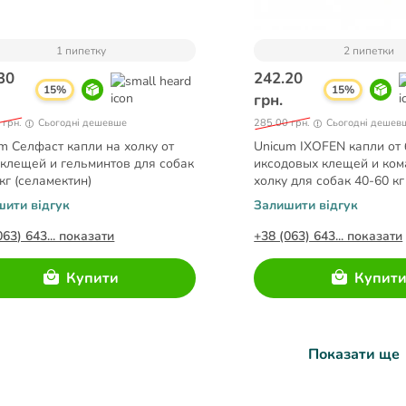
1 пипетку
2 пипетки
30
242.20
15%
15%
грн.
 грн.
Сьогодні дешевше
285.00 грн.
Сьогодні дешев
m Селфаст капли на холку от
Unicum IXOFEN капли от 
 клещей и гельминтов для собак
иксодовых клещей и ком
 кг (селамектин)
холку для собак 40-60 кг
6 мл)
шити відгук
Залишити відгук
063) 643... показати
+38 (063) 643... показати
Купити
Купит
Показати ще