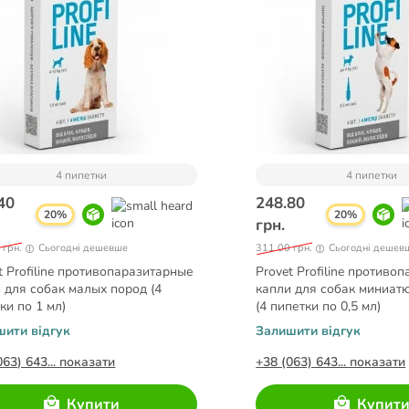
4 пипетки
4 пипетки
40
248.80
20%
20%
грн.
 грн.
Сьогодні дешевше
311.00 грн.
Сьогодні дешев
t Profiline противопаразитарные
Provet Profiline противо
 для собак малых пород (4
капли для собак миниат
ки по 1 мл)
(4 пипетки по 0,5 мл)
шити відгук
Залишити відгук
063) 643... показати
+38 (063) 643... показати
Купити
Купит