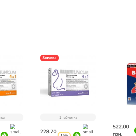
Знижка
тка
1 таблетка
522.00
228.70
грн.
15%