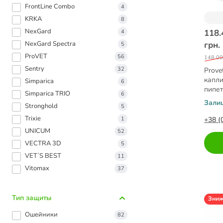
FrontLine Combo
4
KRKA
8
NexGard
118.
4
NexGard Spectra
грн.
5
ProVET
56
148.00
Sentry
32
Prove
капли
Simparica
6
пипет
Simparica TRIO
6
Зали
Stronghold
5
Trixie
1
+38 (
UNICUM
52
VECTRA 3D
5
VETʼS BEST
11
Vitomax
37
Тип защиты
Зни
Ошейники
82