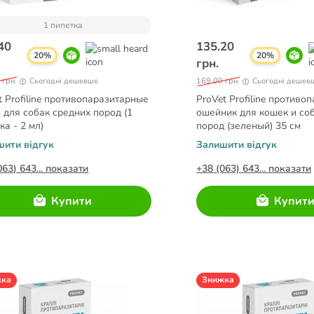
1 пипетка
40
135.20
20%
20%
грн.
 грн.
Сьогодні дешевше
169.00 грн.
Сьогодні дешев
t Profiline противопаразитарные
ProVet Profiline против
 для собак средних пород (1
ошейник для кошек и со
ка - 2 мл)
пород (зеленый) 35 см
шити відгук
Залишити відгук
063) 643... показати
+38 (063) 643... показати
Купити
Купит
жка
Знижка