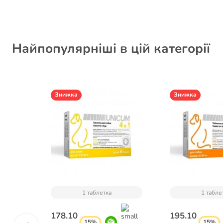
Найпопулярніші в цій категорії
Знижка
Знижка
1 таблетка
1 табле
178.10
195.10
15%
15%