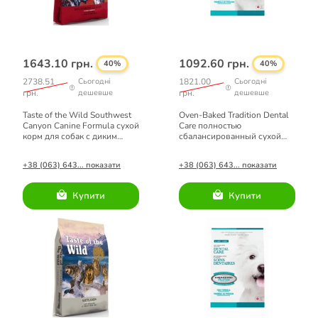
1643.10 грн.
1092.60 грн.
40%
40%
2738.51
Сьогодні
1821.00
Сьогодні
грн.
дешевше
грн.
дешевше
Taste of the Wild Southwest
Oven-Baked Tradition Dental
Canyon Canine Formula сухой
Сare полностью
корм для собак с диким
сбалансированный сухой
кабаном 5,6 кг
корм для взрослых собак
всех пород с рыбой 1,81кг
+38 (063) 643... показати
+38 (063) 643... показати
Купити
Купити