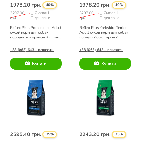
1978.20 грн.
1978.20 грн.
40%
40%
3297.00
Сьогодні
3297.00
Сьогодні
грн.
дешевше
грн.
дешевше
Reflex Plus Pomeranian Adult
Reflex Plus Yorkshire Terrier
сухой корм для собак
Adult сухой корм для собак
породы померанский шпиц
породы йоркширский
8кг
терьер 8кг
+38 (063) 643... показати
+38 (063) 643... показати
Купити
Купити
2595.40 грн.
2243.20 грн.
35%
35%