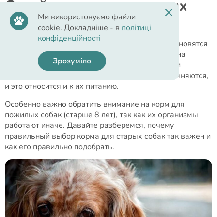
Сухой корм для пожилых
Ми використовуємо файли
собак
cookie. Докладніше - в
політиці
конфіденційності
Собаки - не просто домашние питомцы, они становятся
членами нашей семьи и приносят нам радость на
Зрозуміло
протяжении многих лет. По мере того, как наши
пушистые друзья взрослеют, их потребности меняются,
и это относится и к их питанию.
Особенно важно обратить внимание на корм для
пожилых собак (старше 8 лет), так как их организмы
работают иначе. Давайте разберемся, почему
правильный выбор корма для старых собак так важен и
как его правильно подобрать.