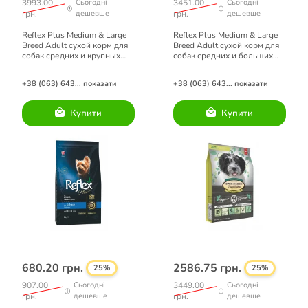
3993.00
Сьогодні
3451.00
Сьогодні
грн.
дешевше
грн.
дешевше
Reflex Plus Medium & Large
Reflex Plus Medium & Large
Breed Adult сухой корм для
Breed Adult сухой корм для
собак средних и крупных
собак средних и больших
пород с лососем 12 кг
пород с курицей 12 кг
+38 (063) 643... показати
+38 (063) 643... показати
Купити
Купити
680.20 грн.
2586.75 грн.
25%
25%
907.00
Сьогодні
3449.00
Сьогодні
грн.
дешевше
грн.
дешевше