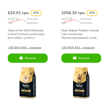
620.01 грн.
2056.20 грн.
40%
40%
1033.35
Сьогодні
3427.00
Сьогодні
грн.
дешевше
грн.
дешевше
Taste of the Wild Wetlands
Oven-Baked Tradition Dental
Canine Formula сухой корм
Сare полностью
для собак с уткой и
сбалансированный сухой
перепелом 2 кг
корм для взрослых собак
малых пород с рыбой 4,54кг
+38 (063) 643... показати
+38 (063) 643... показати
Купити
Купити