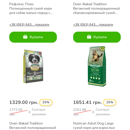
Рефлекс Плюс
Oven-Baked Tradition
Полноценный сухой корм
Веганский полнорационный
для собак малых пород с
сбалансированный сухой
лососем 3кг.
корм для взрослых собак
малых пород 4.54кг.
+38 (063) 643... показати
+38 (063) 643... показати
Купити
Купити
1329.00 грн.
1651.41 грн.
25%
25%
1772.00
Сьогодні
2201.88
Сьогодні
грн.
дешевше
грн.
дешевше
Oven-Baked Tradition
Nutrican Adult Dog Large
Веганский полнорационный
сухой корм для взрослых