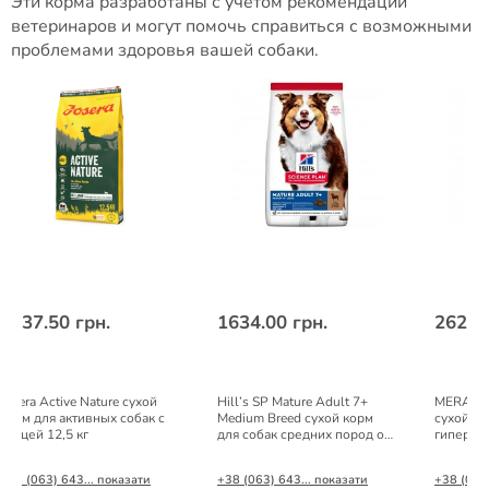
Эти корма разработаны с учетом рекомендаций
ветеринаров и могут помочь справиться с возможными
проблемами здоровья вашей собаки.
3137.50 грн.
1634.00 грн.
2621.
Josera Active Nature сухой
Hill’s SP Mature Adult 7+
MERA Ess
корм для активных собак с
Medium Breed сухой корм
сухой ко
птицей 12,5 кг
для собак средних пород от
гиперакт
7 лет с ягненком и рисом 2,5
птицей 1
кг
+38 (063) 643... показати
+38 (063) 643... показати
+38 (063)