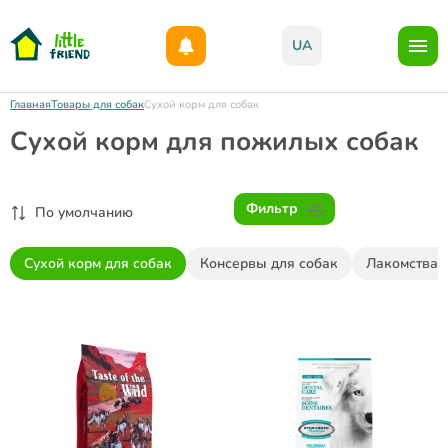
Дарим 1000грн на бонусный счет при регистрации!)
UA
Главная
Товары для собак
Сухой корм для собак
Сухой корм для пожилых собак
Фильтр
По умолчанию
Сухой корм для собак
Консервы для собак
Лакомства 