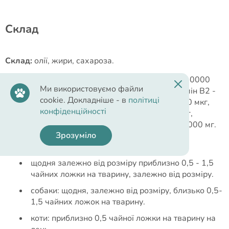
Cклад
Склад:
олії, жири, сахароза.
Вітаміни:
вітамін А - 500000 МО, вітамін D3 - 10000
Ми використовуємо файли
МО, вітамін Е -1000 мг, вітамін В1 600 мг, вітамін В2 -
cookie. Докладніше - в
політиці
1000 мг, вітамін B6 - 250 мг, вітамін В12 - 1000 мкг,
конфіденційності
вітамін К3 100 мг, нікотинова кислота - 4000 мг,
фолієва кислота 10 мг, пантотенова кислота -1000 мг.
Зрозуміло
Рекомендації з використання:
щодня залежно від розміру приблизно 0,5 - 1,5
чайних ложки на тварину, залежно від розміру.
собаки: щодня, залежно від розміру, близько 0,5-
1,5 чайних ложок на тварину.
коти: приблизно 0,5 чайної ложки на тварину на