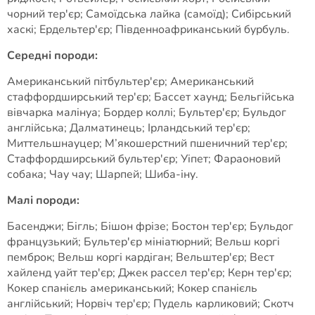
чорний тер'єр; Самоїдська лайка (самоїд); Сибірський
хаскі; Ердельтер'єр; Південноафриканський бурбуль.
Середні породи:
Американський пітбультер'єр; Американський
стаффордширський тер'єр; Бассет хаунд; Бельгійська
вівчарка малінуа; Бордер коллі; Бультер'єр; Бульдог
англійська; Далматинець; Ірландський тер'єр;
Миттельшнауцер; М’якошерстний пшеничний тер'єр;
Стаффордширський бультер'єр; Уіпет; Фараоновий
собака; Чау чау; Шарпей; Шиба-іну.
Малі породи:
Басенджи; Бігль; Бішон фрізе; Бостон тер'єр; Бульдог
французький; Бультер'єр мініатюрний; Вельш коргі
пемброк; Вельш коргі кардіган; Вельштер'єр; Вест
хайленд уайт тер'єр; Джек рассел тер'єр; Керн тер'єр;
Кокер спанієль американський; Кокер спанієль
англійський; Норвіч тер'єр; Пудель карликовий; Скотч