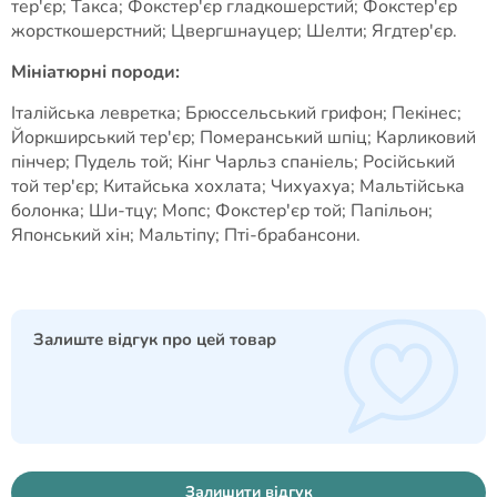
тер'єр; Такса; Фокстер'єр гладкошерстий; Фокстер'єр
жорсткошерстний; Цвергшнауцер; Шелти; Ягдтер'єр.
Мініатюрні породи:
Італійська левретка; Брюссельський грифон; Пекінес;
Йоркширський тер'єр; Померанський шпіц; Карликовий
пінчер; Пудель той; Кінг Чарльз спаніель; Російський
той тер'єр; Китайська хохлата; Чихуахуа; Мальтійська
болонка; Ши-тцу; Мопс; Фокстер'єр той; Папільон;
Японський хін; Мальтіпу; Пті-брабансони.
Залиште відгук про цей товар
Залишити відгук