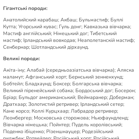
Гігантські породи:
Анатолийский карабаш; Акбаш; Бульмастиф; Буллі
Кутта; Угорський кувас; Гуль донг; Кавказька вівчарка;
Мастиф англійський; Німецький дог; Тибетський
мастиф; Ірландський вовкодав; Неаполетанскій мастиф;
Сенбернар; Шотландський дірхаунд.
Великі породи:
Акіта-іну; Алабай (середньоазіатська вівчарка); Аляска
маламут; Афганський хорт; Бернський зенненхунд;
Бобтейл; Бладхаунд; Боксер; Болгарська вівчарка;
Великий піренейський собака; Бордоський дог; Босерон;
Бріар; Бульдог американський; Веймаранер; Доберман;
Дратхаар; Золотистий ретривер; Ірландський сетер;
Кане корсо; Коллі Курцхаар; Лабрадор ретривер;
Леонбергер; Московська сторожова; Ньюфаундленд;
Вівчарка німецька; Пойнтер; Пудель королівський;
Поденко ібіценко; Різеншнауцер; Родезійський
риджбек; Ротвейлер; Російський хорт; Російський