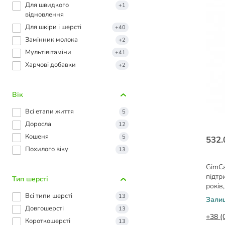
Для швидкого
+1
відновлення
Для шкіри і шерсті
+40
Замінник молока
+2
Мультівітаміни
+41
Харчові добавки
+2
Вік
Всі етапи життя
5
Доросла
12
Кошеня
5
532.
Похилого віку
13
GimCa
підтримк
Тип шерсті
років
Всі типи шерсті
13
Зали
Довгошерсті
13
+38 (
Короткошерсті
13