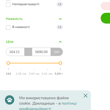
Напівдовгошерсті
13
Наявність
В наявності
13
Ціна
-
грн.
164
1,55 тис.
2,93 тис.
4,31 тис.
5,69 тис.
Ми використовуємо файли
Виберіть фільтри
Скасувати
cookie. Докладніше - в
політиці
конфіденційності