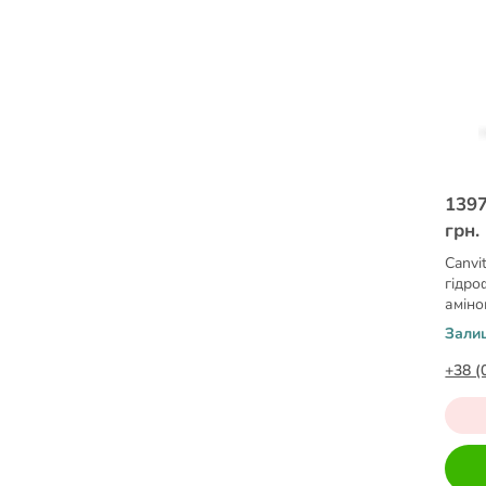
1397
грн.
Canvi
гідро
аміно
Зали
+38 (