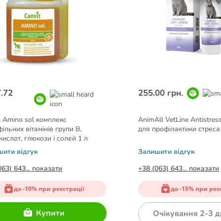
.72
255.00 грн.
t Amino sol комплекс
AnimAll VetLine Antistres
фільних вітамінів групи В,
для профілактики стреса 
кислот, глюкози і солей 1 л
шити відгук
Залишити відгук
063) 643... показати
+38 (063) 643... показати
до -10% при реєстрації
до -15% при реє
Купити
Очікування 2-3 д