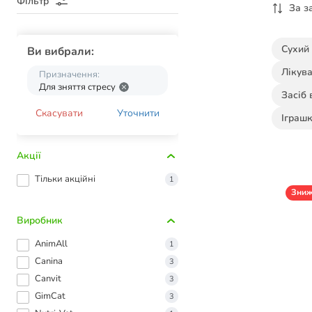
Фільтр
За з
Сухий
Ви вибрали:
Лікува
Призначення:
Для зняття стресу
Засіб 
Скасувати
Уточнити
Іграшк
Акції
Тільки акційні
1
Зни
Виробник
AnimAll
1
Canina
3
Canvit
3
GimCat
3