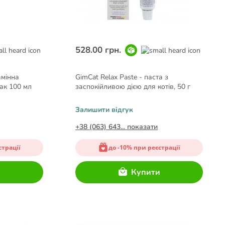
528.00 грн.
амінна
GimCat Relax Paste - паста з
бак 100 мл
заспокійливою дією для котів, 50 г
Залишити відгук
+38 (063) 643... показати
страції
до -10% при реєстрації
и
Купити