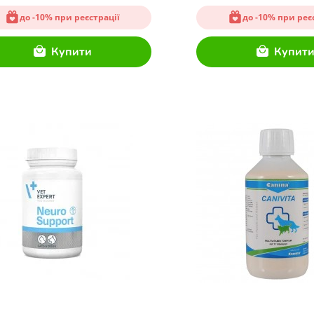
до -10% при реєстрації
до -10% при реє
Купити
Купит