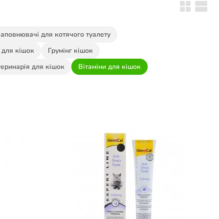
аповнювачі для котячого туалету
а для кішок
Грумінг кішок
еринарія для кішок
Вітаміни для кішок