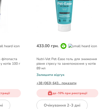
433.00 грн.
s фітопаста
Nutri-Vet Pet-Ease гель для зниження
у котів 100 г
рівня стресу та занепокоєння у котів
89 мл
Залишити відгук
+38 (063) 643... показати
страції
до -10% при реєстрації
ні
Очікування 2-3 дні