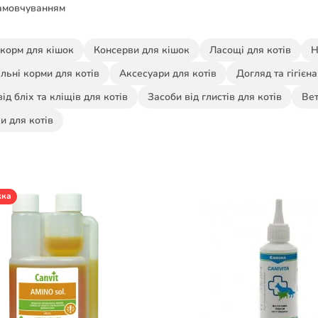
амовчуванням
 корм для кішок
Консерви для кішок
Ласощі для котів
Н
льні корми для котів
Аксесуари для котів
Догляд та гігієн
від бліх та кліщів для котів
Засоби від глистів для котів
Вет
и для котів
жка