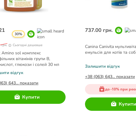
21
737.00 грн.
30%
 грн.
Сьогодні дешевше
Canina Canivita мультивіт
емульсія для котів та со
t Amino sol комплекс
фільних вітамінів групи В,
кислот, глюкози і солей 30 мл
Залишити відгук
шити відгук
+38 (063) 643... показати
063) 643... показати
до -10% при реє
Купити
Купит