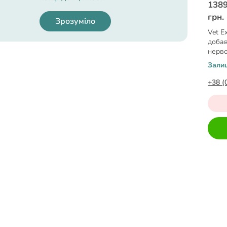
1389
грн.
Зрозуміло
Vet E
добав
нерво
капс.
Зали
+38 (