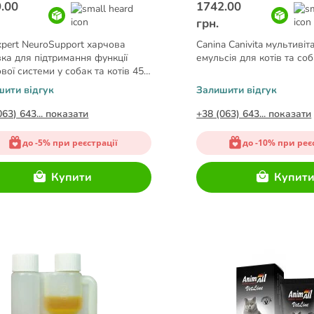
.00
1742.00
грн.
xpert NeuroSupport харчова
Canina Canivita мультивіт
ка для підтримання функції
емульсія для котів та со
вої системи у собак та котів 45
шити відгук
Залишити відгук
063) 643... показати
+38 (063) 643... показати
до -5% при реєстрації
до -10% при реє
Купити
Купит