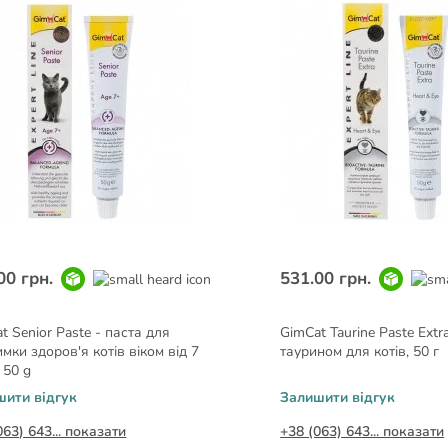
00 грн.
531.00 грн.
t Senior Paste - паста для
GimCat Taurine Paste Extra
и здоров'я котів віком від 7
таурином для котів, 50 г
, 50 g
шити відгук
Залишити відгук
063) 643... показати
+38 (063) 643... показати