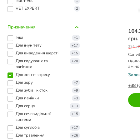
Nutri-Vet
1
VET EXPERT
2
Призначення
164.
Інші
грн.
+1
Для імунітету
+17
234.59
Для виведення шерсті
+15
Canvi
гідро
Для годуючих та
+20
аміно
вагітних
Для зняття стресу
Зали
Для зору
+7
+38 (
Для зубів і кісток
+9
Для печінки
+3
Для серця
+13
Для сечовидільної
+15
системи
Для суглобів
+17
Для травлення
+26