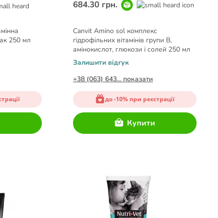
684.30 грн.
амінна
Canvit Amino sol комплекс
бак 250 мл
гідрофільних вітамінів групи В,
амінокислот, глюкози і солей 250 мл
Залишити відгук
+38 (063) 643... показати
страції
до -10% при реєстрації
и
Купити