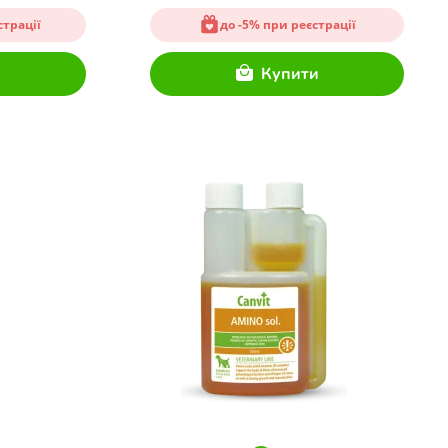
страції
до -5% при реєстрації
и
Купити