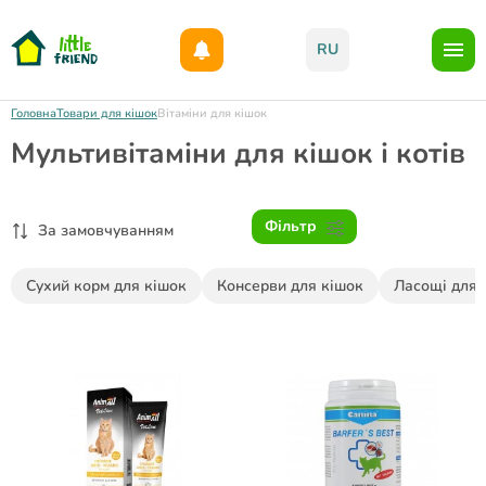
Даруємо 1000гр на бонусний рахунок при реєстрації!)
RU
Головна
Товари для кішок
Вітаміни для кішок
Мультивітаміни для кішок і котів
Фільтр
За замовчуванням
Сухий корм для кішок
Консерви для кішок
Ласощі для 