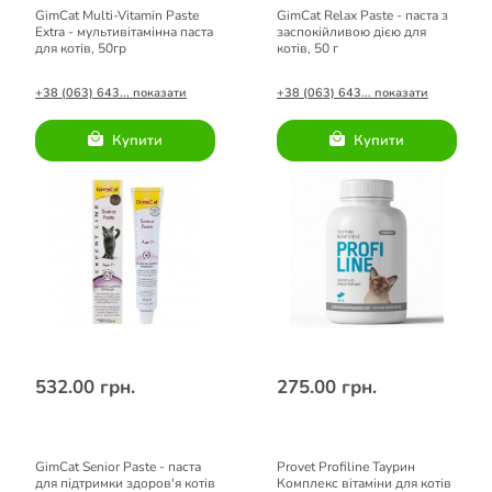
GimCat Multi-Vitamin Paste
GimCat Relax Paste - паста з
Extra - мультивітамінна паста
заспокійливою дією для
для котів, 50гр
котів, 50 г
+38 (063) 643... показати
+38 (063) 643... показати
Купити
Купити
532.00 грн.
275.00 грн.
GimCat Senior Paste - паста
Provet Profiline Таурин
для підтримки здоров'я котів
Комплекс вітаміни для котів