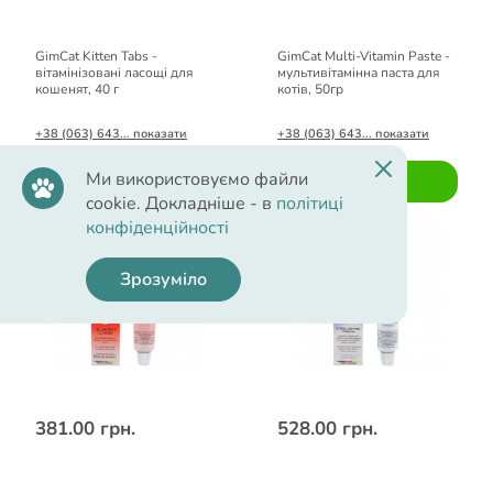
GimCat Kitten Tabs -
GimCat Multi-Vitamin Paste -
вітамінізовані ласощі для
мультивітамінна паста для
кошенят, 40 г
котів, 50гр
+38 (063) 643... показати
+38 (063) 643... показати
Ми використовуємо файли
Купити
Купити
cookie. Докладніше - в
політиці
конфіденційності
Зрозуміло
381.00 грн.
528.00 грн.