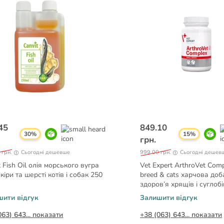
45
849.10
30%
15%
грн.
 грн.
Сьогодні дешевше
999.00 грн.
Сьогодні дешев
t Fish Oil олія морського вугра
Vet Expert ArthroVet Com
кіри та шерсті котiв i собак 250
breed & cats харчова до
здоров’я хрящів і суглобів
собак 60 капс.
шити відгук
Залишити відгук
063) 643... показати
+38 (063) 643... показати