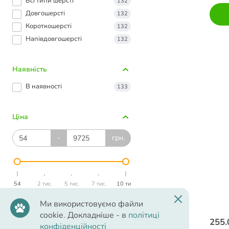
Всі типи шерсті
132
Довгошерсті
132
Короткошерсті
132
Напівдовгошерсті
132
Наявність
В наявності
133
Ціна
-
грн.
54
2 тис.
5 тис.
7 тис.
10 тис.
Ми використовуємо файли
cookie. Докладніше - в
політиці
255.
конфіденційності