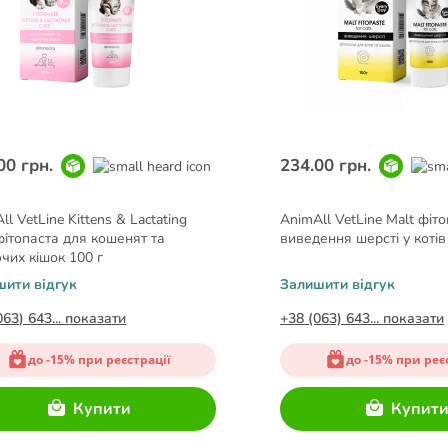
00 грн.
234.00 грн.
ll VetLine Kittens & Lactating
AnimAll VetLine Malt фіт
фітопаста для кошенят та
виведення шерсті у котів
чих кішок 100 г
шити відгук
Залишити відгук
063) 643... показати
+38 (063) 643... показати
до -15% при реєстрації
до -15% при реє
Купити
Купит