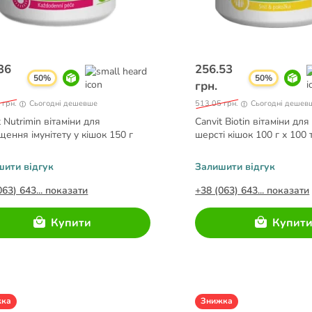
36
256.53
50%
50%
грн.
 грн.
Сьогодні дешевше
513.05 грн.
Сьогодні дешев
t Nutrimin вітаміни для
Canvit Biotin вітаміни для
щення імунітету у кішок 150 г
шерсті кішок 100 г х 100 
шити відгук
Залишити відгук
063) 643... показати
+38 (063) 643... показати
Купити
Купит
жка
Знижка