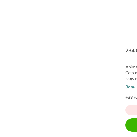
234.
AnimA
Cats 
годую
Зали
+38 (