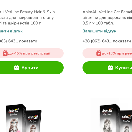
ll VetLine Beauty Hair & Skin
AnimAll VetLine Cat Fema
аста для покращення стану
вітаміни для дорослих кі
і та шкіри котів 100 г
0,5 г × 100 табл.
шити відгук
Залишити відгук
063) 643... показати
+38 (063) 643... показати
до -15% при реєстрації
до -15% при реє
Купити
Купит