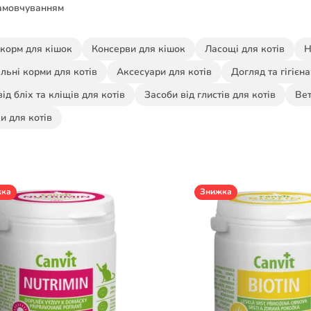
амовчуванням
 корм для кішок
Консерви для кішок
Ласощі для котів
Н
льні корми для котів
Аксесуари для котів
Догляд та гігієн
від бліх та кліщів для котів
Засоби від глистів для котів
Вет
и для котів
жка
Знижка