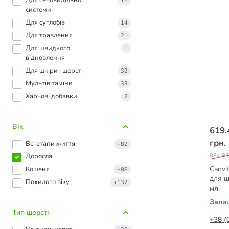
Для сечовидільної
15
системи
Для суглобів
14
Для травлення
21
Для швидкого
1
відновлення
Для шкіри і шерсті
32
Мультівітаміни
33
Харчові добавки
2
Вік
619.
грн.
Всі етапи життя
+82
Доросла
884.93
Canvi
Кошеня
+88
для ш
Похилого віку
+132
мл
Зали
Тип шерсті
+38 (