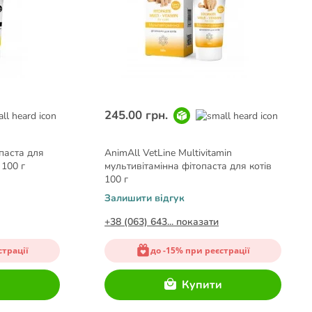
245.00 грн.
опаста для
AnimAll VetLine Multivitamin
 100 г
мультивітамінна фітопаста для котів
100 г
Залишити відгук
+38 (063) 643... показати
страції
до -15% при реєстрації
и
Купити