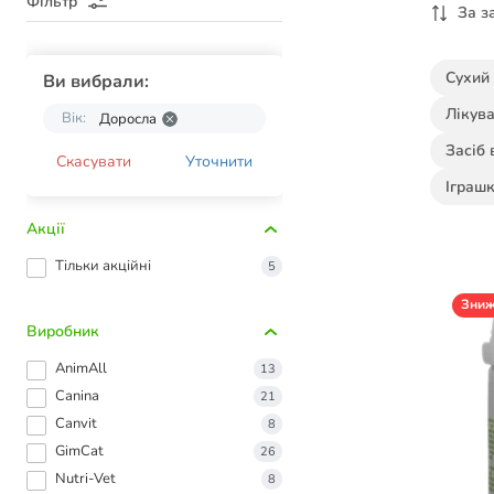
Фільтр
За з
Сухий
Ви вибрали:
Лікува
Вік:
Доросла
Засіб 
Скасувати
Уточнити
Іграшк
Акції
Тільки акційні
5
Зни
Виробник
AnimAll
13
Canina
21
Canvit
8
GimCat
26
Nutri-Vet
8