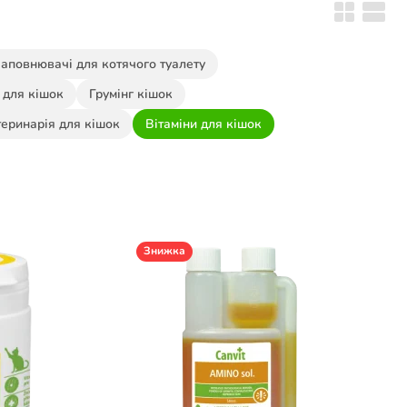
аповнювачі для котячого туалету
а для кішок
Грумінг кішок
еринарія для кішок
Вітаміни для кішок
Знижка