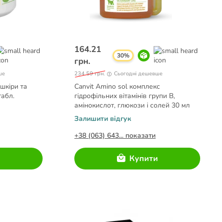
164.21
30%
грн.
ше
234.59 грн.
Сьогодні дешевше
 шкіри та
Canvit Amino sol комплекс
табл.
гідрофільних вітамінів групи В,
амінокислот, глюкози і солей 30 мл
Залишити відгук
+38 (063) 643... показати
и
Купити