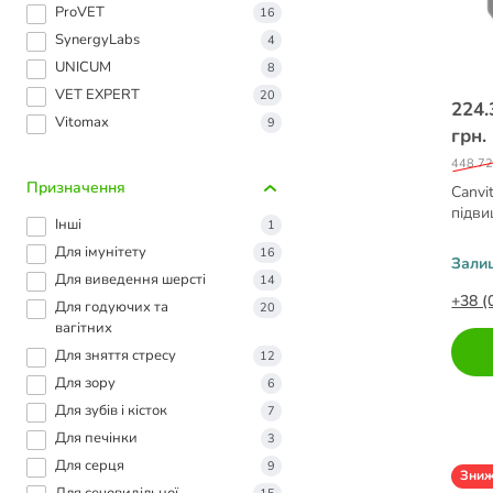
ProVET
16
SynergyLabs
4
UNICUM
8
VET EXPERT
20
224.
Vitomax
9
грн.
448.72
Призначення
Canvi
підви
Інші
1
Для імунітету
16
Зали
Для виведення шерсті
14
+38 (
Для годуючих та
20
вагітних
Для зняття стресу
12
Для зору
6
Для зубів і кісток
7
Для печінки
3
Для серця
9
Зни