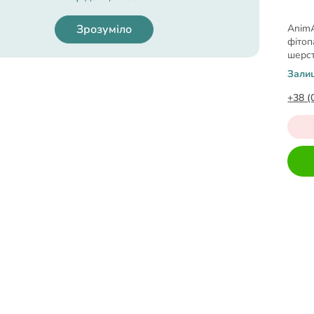
Виберіть фільтри
Скасувати
Зрозуміло
AnimA
фітоп
шерст
Зали
+38 (