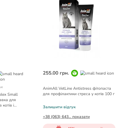
255.00 грн.
ше
AnimAll VetLine Antistress фітопаста
для профілактики стреса у котів 100 г
plex Small
бавка для
 котів і
Залишити відгук
+38 (063) 643... показати