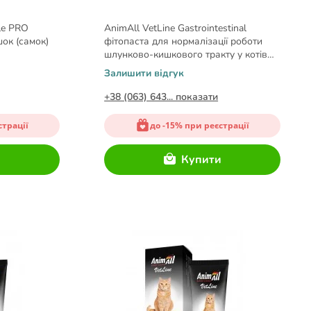
le PRO
AnimAll VetLine Gastrointestinal
шок (самок)
фітопаста для нормалізації роботи
шлунково-кишкового тракту у котів
100 г
Залишити відгук
+38 (063) 643... показати
страції
до -15% при реєстрації
и
Купити