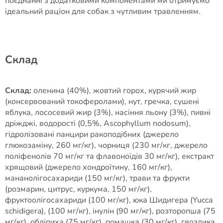
поєднанні з додатковими компонентами ми отримуємо
ідеальний раціон для собак з чутливим травленням.
Cклад
Склад:
оленина (40%), жовтий горох, курячий жир
(консервований токоферолами), нут, гречка, сушені
яблука, лососевий жир (3%), насіння льону (3%), пивні
дріжджі, водорості (0,5%, Ascophyllum nodosum),
гідролізовані панцири ракоподібних (джерело
глюкозаміну, 260 мг/кг), чорниця (230 мг/кг, джерело
поліфенолів 70 мг/кг та флавоноїдів 30 мг/кг), екстракт
хрящовий (джерело хондроїтину, 160 мг/кг),
мананолігосахариди (150 мг/кг), трави та фрукти
(розмарин, цитрус, куркума, 150 мг/кг),
фруктоолігосахариди (100 мг/кг), юка Шидигера (Yucca
schidigera), (100 мг/кг), інулін (90 мг/кг), розторопша (75
мг/кг), обліпиха (75 мг/кг), ромашка (30 мг/кг), гвоздика