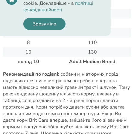
cookie. Докладніше - в
політиці
1
30
конфіденційності
2
40
4
60
Зрозуміло
6
80
8
110
10
130
понад 10
Adult Medium Breed
Рекомендації по годівлі:
собаки мініатюрних порід
відрізняються високим рівнем потреби в енергії та
мають відносно невеликий травний тракт і шлунок. Тому
рекомендовану щоденну кількість корму, вказану в
таблиці, слід розділити на 2 - 3 рівні порції і давати
протягом дня. Корм потрібно давати сухим або злегка
зволоженим водою кімнатної температури. Якщо Ви
даєте корм Brit Care вперше, змішайте його зі звичним
кормом і поступово збільшуйте кількість корму Brit Care
протягом 7 днів. Щоденна кількість корму може