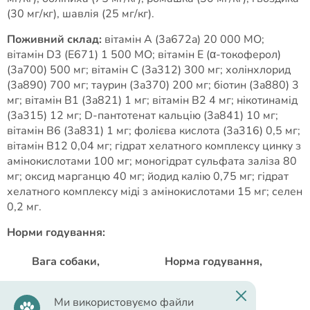
(30 мг/кг), шавлія (25 мг/кг).
Поживний склад:
вітамін A (3a672a) 20 000 МО;
вітамін D3 (E671) 1 500 МО; вітамін E (α-токоферол)
(3a700) 500 мг; вітамін C (3a312) 300 мг; холінхлорид
(3a890) 700 мг; таурин (3a370) 200 мг; біотин (3a880) 3
мг; вітамін B1 (3a821) 1 мг; вітамін B2 4 мг; нікотинамід
(3a315) 12 мг; D-пантотенат кальцію (3a841) 10 мг;
вітамін B6 (3a831) 1 мг; фолієва кислота (3a316) 0,5 мг;
вітамін B12 0,04 мг; гідрат хелатного комплексу цинку з
амінокислотами 100 мг; моногідрат сульфата заліза 80
мг; оксид марганцю 40 мг; йодид калію 0,75 мг; гідрат
хелатного комплексу міді з амінокислотами 15 мг; селен
0,2 мг.
Норми годування:
Вага собаки,
Норма годування,
кг
грамів/добу
Ми використовуємо файли