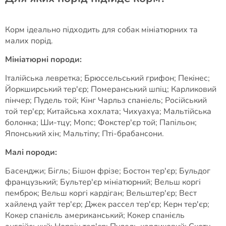
Корм ідеально підходить для собак мініатюрних та
малих порід.
Мініатюрні породи:
Італійська левретка; Брюссельський грифон; Пекінес;
Йоркширський тер'єр; Померанський шпіц; Карликовий
пінчер; Пудель той; Кінг Чарльз спаніель; Російський
той тер'єр; Китайська хохлата; Чихуахуа; Мальтійська
болонка; Ши-тцу; Мопс; Фокстер'єр той; Папільон;
Японський хін; Мальтіпу; Пті-брабансони.
Малі породи:
Басенджи; Бігль; Бішон фрізе; Бостон тер'єр; Бульдог
французький; Бультер'єр мініатюрний; Вельш коргі
пемброк; Вельш коргі кардіган; Вельштер'єр; Вест
хайленд уайт тер'єр; Джек рассел тер'єр; Керн тер'єр;
Кокер спанієль американський; Кокер спанієль