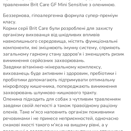
травленням Brit Care GF Mini Sensitive з олениною.
Беззернова, гіпоалергенна формула супер-преміум
класу.
Корми серії Brit Care були розроблені для захисту
організму вихованця від шкідливих впливів
навколишнього середовища, містять функціональні
компоненти, які зміцнюють імунну систему, сприяють
загальному гарному стану здоров'я і зменшують ризик
виникнення серйозних захворювань.
Завдяки вітамінно-мінеральному комплексу,
вихованець буде активним і здоровим, пребіотики і
пробіотики допомагають підтримувати оптимальну
мікрофлору кишечника, попереджають виникнення
захворювань шлунково-кишкового тракту.
Оленина підходить для собак з чутливим травленням
завдяки своїй легкості а також травоїдному раціону
оленів. Таке м'ясо наповнить організм поживними
речовинами і не принесе неприємностей, одночасно
смакові якості такого м'яса на вищому рівні, а у