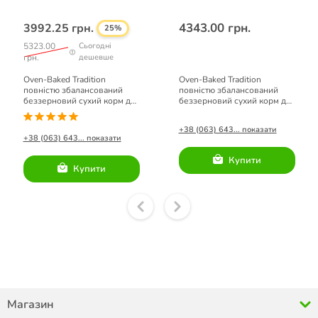
4343.00 грн.
3992.25 грн.
25%
5323.00
Сьогодні
грн.
дешевше
Oven-Baked Tradition
Oven-Baked Tradition
повністю збалансований
повністю збалансований
беззерновий сухий корм для
беззерновий сухий корм для
собак малих порід з
собак малих порід зі свіжого
червоного м’яса 5,67кг.
м’яса риби 5,67кг.
+38 (063) 643... показати
+38 (063) 643... показати
Купити
Купити
Магазин