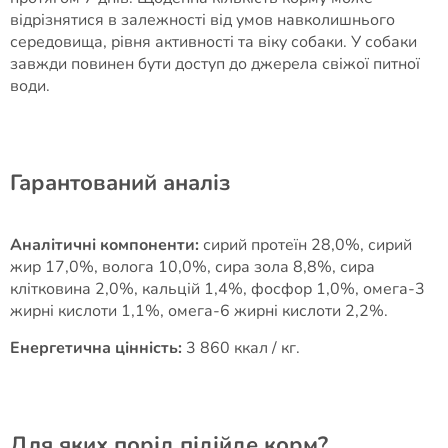
відрізнятися в залежності від умов навколишнього
середовища, рівня активності та віку собаки. У собаки
завжди повинен бути доступ до джерела свіжої питної
води.
Гарантований аналіз
Аналітичні компоненти:
сирий протеїн 28,0%, сирий
жир 17,0%, волога 10,0%, сира зола 8,8%, сира
клітковина 2,0%, кальцій 1,4%, фосфор 1,0%, омега-3
жирні кислоти 1,1%, омега-6 жирні кислоти 2,2%.
Енергетична цінність:
3 860 ккал / кг.
Для яких порід підійде корм?