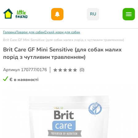
Даруємо 1000гр на бонусний рахунок при реєстрації!)
RU
Головна
Товари для собак
Сухий корм для собак
Brit Care GF Mini Sensitive (для собак малих порід з чутливим травленням)
Brit Care GF Mini Sensitive (для собак малих
порід з чутливим травленням)
Артикул
170777/0176
(0)
Є в наявності