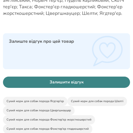
англійський; Норвіч тер'єр; Пудель карликовий; Скотч
тер'єр; Такса; Фокстер'єр гладкошерстий; Фокстер'єр
жорсткошерстний; Цвергшнауцер; Шелти; Ягдтер'єр.
Залиште відгук про цей товар
Залишити відгук
Сухий корм для собак порода Ягдтер'єр
Сухий корм для собак порода Шелті
Сухий корм для собак порода Цвергшнауцер
Сухий корм для собак порода Фокстер'єр жорсткошерстий
Сухий корм для собак порода Фокстер'єр гладкошерстий