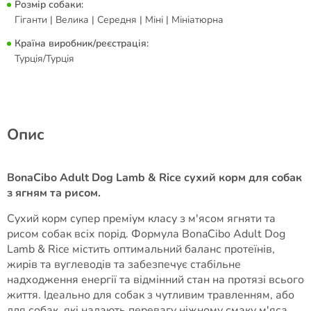
Розмір собаки:
Гіганти | Велика | Середня | Міні | Мініатюрна
Країна виробник/реєстрація:
Турція/Турція
Опис
BonaCibo Adult Dog Lamb & Rice сухий корм для собак
з ягням та рисом.
Сухий корм супер преміум класу з м'ясом ягняти та
рисом собак всіх порід. Формула BonaCibo Adult Dog
Lamb & Rice містить оптимальний баланс протеїнів,
жирів та вуглеводів та забезпечує стабільне
надходження енергії та відмінний стан на протязі всього
життя. Ідеально для собак з чутливим травленням, або
для собак, які надають перевагу ніжному смаку м'яса