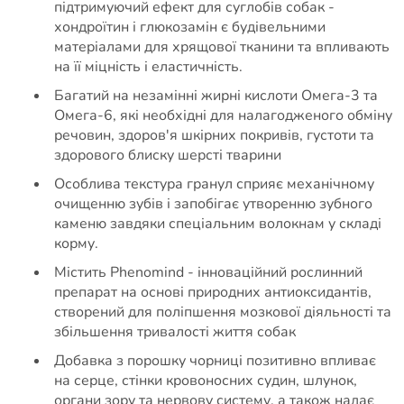
підтримуючий ефект для суглобів собак -
хондроїтин і глюкозамін є будівельними
матеріалами для хрящової тканини та впливають
на її міцність і еластичність.
Багатий на незамінні жирні кислоти Омега-3 та
Омега-6, які необхідні для налагодженого обміну
речовин, здоров'я шкірних покривів, густоти та
здорового блиску шерсті тварини
Особлива текстура гранул сприяє механічному
очищенню зубів і запобігає утворенню зубного
каменю завдяки спеціальним волокнам у складі
корму.
Містить Phenomind - інноваційний рослинний
препарат на основі природних антиоксидантів,
створений для поліпшення мозкової діяльності та
збільшення тривалості життя собак
Добавка з порошку чорниці позитивно впливає
на серце, стінки кровоносних судин, шлунок,
органи зору та нервову систему, а також надає