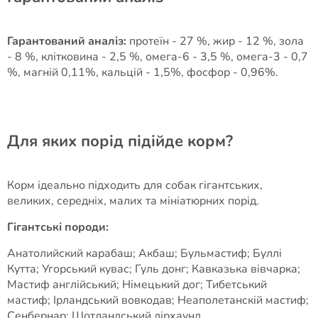
Гарантований аналіз:
протеїн - 27 %, жир - 12 %, зола
- 8 %, клітковина - 2,5 %, омега-6 - 3,5 %, омега-3 - 0,7
%, магній 0,11%, кальцій - 1,5%, фосфор - 0,96%.
Для яких порід підійде корм?
Корм ідеально підходить для собак гігантських,
великих, середніх, малих та мініатюрних порід.
Гігантські породи:
Анатолийский карабаш; Акбаш; Бульмастиф; Буллі
Кутта; Угорський кувас; Гуль донг; Кавказька вівчарка;
Мастиф англійський; Німецький дог; Тибетський
мастиф; Ірландський вовкодав; Неаполетанскій мастиф;
Сенбернар; Шотландський дірхаунд.