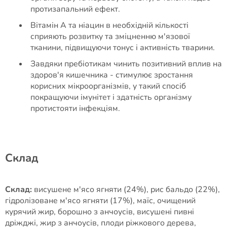
протизапальний ефект.
Вітамін А та ніацин в необхідній кількості
сприяють розвитку та зміцненню м'язової
тканини, підвищуючи тонус і активність тварини.
Завдяки пребіотикам чинить позитивний вплив на
здоров'я кишечника - стимулює зростання
корисних мікроорганізмів, у такий спосіб
покращуючи імунітет і здатність організму
протистояти інфекціям.
Cклад
Склад:
висушене м'ясо ягняти (24%), рис бальдо (22%),
гідролізоване м'ясо ягняти (17%), маїс, очищений
курячий жир, борошно з анчоусів, висушені пивні
дріжджі, жир з анчоусів, плоди ріжкового дерева,