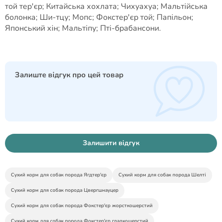
той тер'єр; Китайська хохлата; Чихуахуа; Мальтійська
болонка; Ши-тцу; Мопс; Фокстер'єр той; Папільон;
Японський хін; Мальтіпу; Пті-брабансони.
Залиште відгук про цей товар
Залишити відгук
Сухий корм для собак порода Ягдтер'єр
Сухий корм для собак порода Шелті
Сухий корм для собак порода Цвергшнауцер
Сухий корм для собак порода Фокстер'єр жорсткошерстий
Сухий корм для собак порода Фокстер'єр гладкошерстий