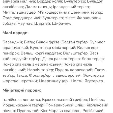
вівчарка малінуа; Бордер коллі; Бультер'єр; Бульдог
англійська; Далматинець; Ірландський тер'єр;
Миттельшнауцер; М’якошерстний пшеничний тер'єр;
Стаффордширський бультер'єр; Уіпет; Фараоновий
собака; Чау чау; Шарпей; Шиба-іну.
Малі породи:
Басенджи; Бігль; Бішон фрізе; Бостон тер'єр; Бульдог
французький; Бультер'єр мініатюрний; Вельш коргі
пемброк; Вельш коргі кардіган; Вельштер'єр; Вест
хайленд уайт тер'єр; Джек рассел тер'єр; Керн тер'єр;
Кокер спанієль американський; Кокер спанієль
англійський; Норвіч тер'єр; Пудель карликовий; Скотч
тер'єр; Такса; Фокстер'єр гладкошерстий; Фокстер'єр
жорсткошерстний; Цвергшнауцер; Шелти; Ягдтер'єр.
Мініатюрні породи:
Італійська левретка; Брюссельський грифон; Пекінес;
Йоркширський тер'єр; Померанський шпіц; Карликовий
пінчер; Пудель той; Кінг Чарльз спаніель; Російський