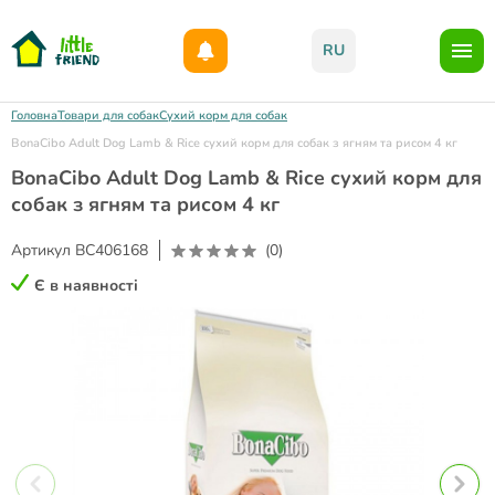
Даруємо 1000гр на бонусний рахунок при реєстрації!)
RU
Головна
Товари для собак
Сухий корм для собак
BonaCibo Adult Dog Lamb & Rice сухий корм для собак з ягням та рисом 4 кг
BonaCibo Adult Dog Lamb & Rice сухий корм для
собак з ягням та рисом 4 кг
Артикул
BC406168
(0)
Є в наявності