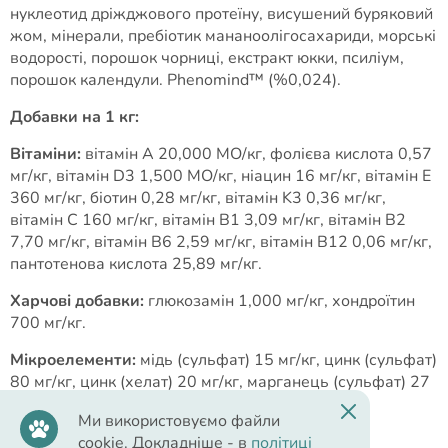
нуклеотид дріжджового протеїну, висушений буряковий
жом, мінерали, пребіотик мананоолігосахариди, морські
водорості, порошок чорниці, екстракт юкки, псиліум,
порошок календули. Phenomind™ (%0,024).
Добавки на 1 кг:
Вітаміни:
вітамін A 20,000 МО/кг, фолієва кислота 0,57
мг/кг, вітамін D3 1,500 МО/кг, ніацин 16 мг/кг, вітамін E
360 мг/кг, біотин 0,28 мг/кг, вітамін K3 0,36 мг/кг,
вітамін C 160 мг/кг, вітамін B1 3,09 мг/кг, вітамін B2
7,70 мг/кг, вітамін B6 2,59 мг/кг, вітамін B12 0,06 мг/кг,
пантотенова кислота 25,89 мг/кг.
Харчові добавки:
глюкозамін 1,000 мг/кг, хондроїтин
700 мг/кг.
Мікроелементи:
мідь (сульфат) 15 мг/кг, цинк (сульфат)
80 мг/кг, цинк (хелат) 20 мг/кг, марганець (сульфат) 27
мг/кг, селен (селеніт) 0,26 мг/кг.
Ми використовуємо файли
Рекомендаціїї з годування:
cookie. Докладніше - в
політиці