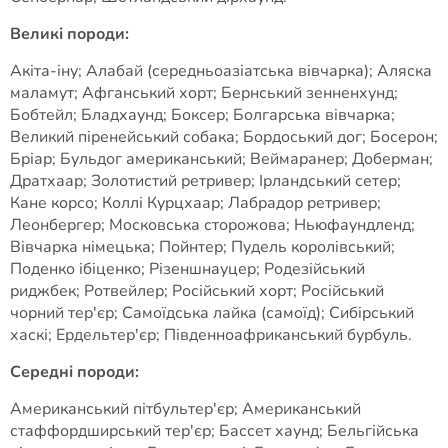
Великі породи:
Акіта-іну; Алабай (середньоазіатська вівчарка); Аляска
маламут; Афганський хорт; Бернський зенненхунд;
Бобтейл; Бладхаунд; Боксер; Болгарська вівчарка;
Великий піренейський собака; Бордоський дог; Босерон;
Бріар; Бульдог американський; Веймаранер; Доберман;
Дратхаар; Золотистий ретривер; Ірландський сетер;
Кане корсо; Коллі Курцхаар; Лабрадор ретривер;
Леонбергер; Московська сторожова; Ньюфаундленд;
Вівчарка німецька; Пойнтер; Пудель королівський;
Поденко ібіценко; Різеншнауцер; Родезійський
риджбек; Ротвейлер; Російський хорт; Російський
чорний тер'єр; Самоїдська лайка (самоїд); Сибірський
хаскі; Ердельтер'єр; Південноафриканський бурбуль.
Середні породи:
Американський пітбультер'єр; Американський
стаффордширський тер'єр; Бассет хаунд; Бельгійська