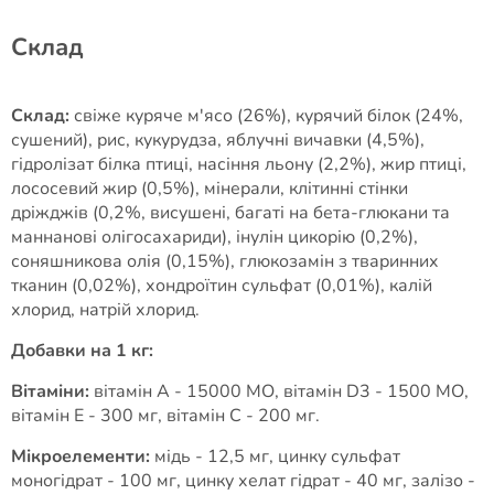
Cклад
Склад:
свіже куряче м'ясо (26%), курячий білок (24%,
сушений), рис, кукурудза, яблучні вичавки (4,5%),
гідролізат білка птиці, насіння льону (2,2%), жир птиці,
лососевий жир (0,5%), мінерали, клітинні стінки
дріжджів (0,2%, висушені, багаті на бета-глюкани та
маннанові олігосахариди), інулін цикорію (0,2%),
соняшникова олія (0,15%), глюкозамін з тваринних
тканин (0,02%), хондроїтин сульфат (0,01%), калій
хлорид, натрій хлорид.
Добавки на 1 кг:
Вітаміни:
вітамін А - 15000 МО, вітамін D3 - 1500 МО,
вітамін Е - 300 мг, вітамін С - 200 мг.
Мікроелементи:
мідь - 12,5 мг, цинку сульфат
моногідрат - 100 мг, цинку хелат гідрат - 40 мг, залізо -