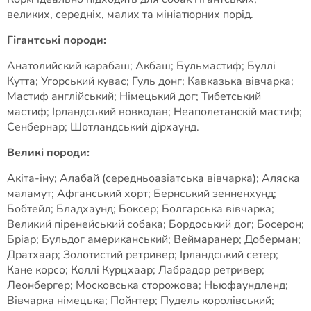
великих, середніх, малих та мініатюрних порід.
Гігантські породи:
Анатолийский карабаш; Акбаш; Бульмастиф; Буллі
Кутта; Угорський кувас; Гуль донг; Кавказька вівчарка;
Мастиф англійський; Німецький дог; Тибетський
мастиф; Ірландський вовкодав; Неаполетанскій мастиф;
Сенбернар; Шотландський дірхаунд.
Великі породи:
Акіта-іну; Алабай (середньоазіатська вівчарка); Аляска
маламут; Афганський хорт; Бернський зенненхунд;
Бобтейл; Бладхаунд; Боксер; Болгарська вівчарка;
Великий піренейський собака; Бордоський дог; Босерон;
Бріар; Бульдог американський; Веймаранер; Доберман;
Дратхаар; Золотистий ретривер; Ірландський сетер;
Кане корсо; Коллі Курцхаар; Лабрадор ретривер;
Леонбергер; Московська сторожова; Ньюфаундленд;
Вівчарка німецька; Пойнтер; Пудель королівський;