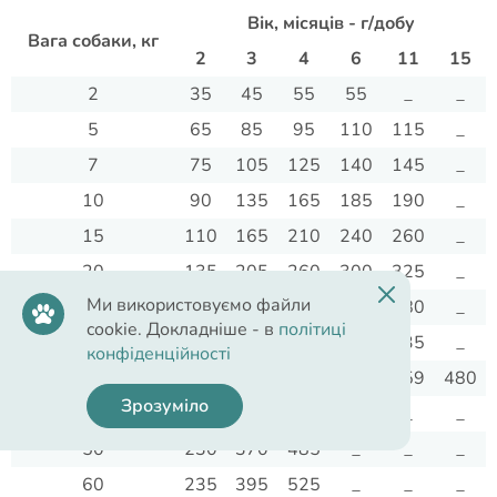
Вік, місяців - г/добу
Вага собаки, кг
2
3
4
6
11
15
2
35
45
55
55
_
_
5
65
85
95
110
115
_
7
75
105
125
140
145
_
10
90
135
165
185
190
_
15
110
165
210
240
260
_
20
135
205
260
300
325
_
Ми використовуємо файли
25
160
245
310
355
380
_
cookie. Докладніше - в
політиці
30
175
265
355
405
435
_
конфіденційності
35
180
280
375
440
459
480
Зрозуміло
40
205
310
410
_
_
_
50
230
370
485
_
_
_
60
235
395
525
_
_
_