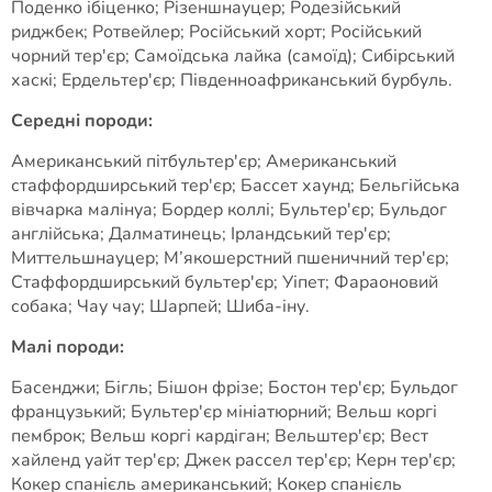
Поденко ібіценко; Різеншнауцер; Родезійський
риджбек; Ротвейлер; Російський хорт; Російський
чорний тер'єр; Самоїдська лайка (самоїд); Сибірський
хаскі; Ердельтер'єр; Південноафриканський бурбуль.
Середні породи:
Американський пітбультер'єр; Американський
стаффордширський тер'єр; Бассет хаунд; Бельгійська
вівчарка малінуа; Бордер коллі; Бультер'єр; Бульдог
англійська; Далматинець; Ірландський тер'єр;
Миттельшнауцер; М’якошерстний пшеничний тер'єр;
Стаффордширський бультер'єр; Уіпет; Фараоновий
собака; Чау чау; Шарпей; Шиба-іну.
Малі породи:
Басенджи; Бігль; Бішон фрізе; Бостон тер'єр; Бульдог
французький; Бультер'єр мініатюрний; Вельш коргі
пемброк; Вельш коргі кардіган; Вельштер'єр; Вест
хайленд уайт тер'єр; Джек рассел тер'єр; Керн тер'єр;
Кокер спанієль американський; Кокер спанієль