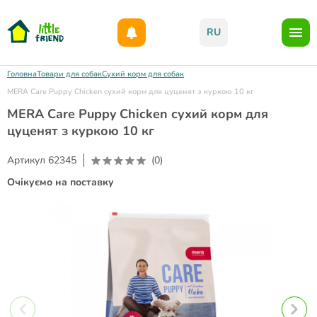
Даруємо 1000гр на бонусний рахунок при реєстрації!)
RU
Головна
Товари для собак
Сухий корм для собак
MERA Care Puppy Chicken сухий корм для цуценят з куркою 10 кг
MERA Care Puppy Chicken сухий корм для
цуценят з куркою 10 кг
Артикул
62345
(0)
Очікуємо на поставку