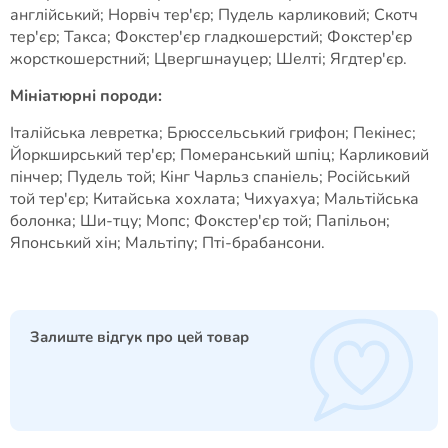
англійський; Норвіч тер'єр; Пудель карликовий; Скотч
тер'єр; Такса; Фокстер'єр гладкошерстий; Фокстер'єр
жорсткошерстний; Цвергшнауцер; Шелті; Ягдтер'єр.
Мініатюрні породи:
Італійська левретка; Брюссельський грифон; Пекінес;
Йоркширський тер'єр; Померанський шпіц; Карликовий
пінчер; Пудель той; Кінг Чарльз спаніель; Російський
той тер'єр; Китайська хохлата; Чихуахуа; Мальтійська
болонка; Ши-тцу; Мопс; Фокстер'єр той; Папільон;
Японський хін; Мальтіпу; Пті-брабансони.
Залиште відгук про цей товар