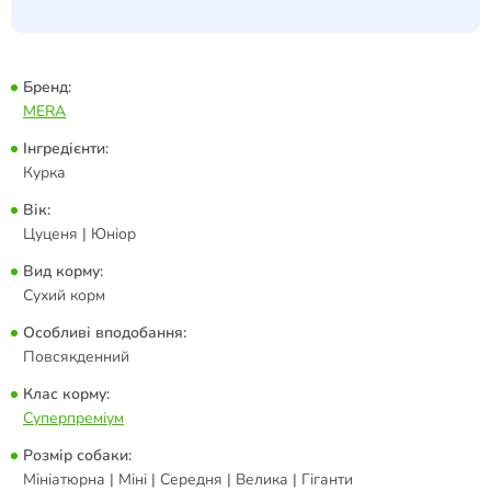
Бренд:
MERA
Інгредієнти:
Курка
Вік:
Цуценя | Юніор
Вид корму:
Сухий корм
Особливі вподобання:
Повсякденний
Клас корму:
Суперпреміум
Розмір собаки:
Мініатюрна | Міні | Середня | Велика | Гіганти