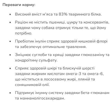
Переваги корму:
Високий вміст м'яса та 83% тваринного білка.
Раціон не містить пшениці, цукру та консервантів,
завдяки чому собака отримує тільки те, що йому
потрібно.
Пребіотик інулін сприяє здоровій кишковій флорі
та забезпечує оптимальне травлення.
Зміцнює суглоби та хрящі завдяки глюкозаміну та
хондроїтину сульфату.
Сприяє здоровій шкірі та блискучій шерсті
завдяки жирним кислотам омега-3 та омега-6,
що містяться в лососевому жирі, лляній та
соняшниковій олії.
Підтримує імунну систему завдяки бета-глюканам
та маннанолігосахаридам​.