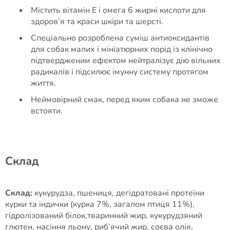
Містить вітамін E і омега 6 жирні кислоти для
здоров’я та краси шкіри та шерсті.
Спеціально розроблена суміш антиоксидантів
для собак малих і мініатюрних порід із клінічно
підтвердженим ефектом нейтралізує дію вільних
радикалів і підсилює імунну систему протягом
життя.
Неймовірний смак, перед яким собака не зможе
встояти.
Cклад
Склад:
кукурудза, пшениця, дегідратовані протеїни
курки та індички (курка 7%, загалом птиця 11%),
гідролізований білок,тваринний жир, кукурудзяний
глютен, насіння льону, риб’ячий жир, соєва олія,