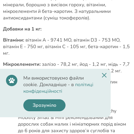
мінерали, борошно з висівок гороху, вітаміни,
мікроелементи й бета-каротин. З натуральними
антиоксидантами (суміш токоферолів).
Добавки на 1 кг:
Вітаміни:
вітамін А - 9741 МO, вітамін D3 - 753 МO,
вітамін E - 750 мг, вітамін C - 105 мг, бета-каротин - 1,5
мг.
Мікроелементи:
залізо - 78,2 мг, йод - 1,2 мг, мідь - 7,7
мг, марганець - 8,1 мг, цинк - 162 мг, селен - 0,2 мг.
Ми використовуємо файли
Харчові добавки:
глюкозамін - 377 мг, хондроїтин
cookie. Докладніше - в
політиці
сульфат - 444 мг.
конфіденційності
Рекомендації з годування:
Зрозуміло
Сухий корм Hill’s Science Plan Adult Healthy
Mobility Small & Mini рекомендований для
дорослих собак малих і мініатюрних порід віком
до 6 років для захисту здоров’я суглобів та