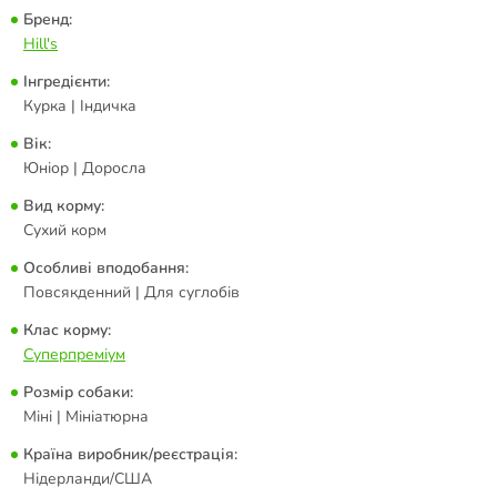
Бренд:
Hill's
Інгредієнти:
Курка | Індичка
Вік:
Юніор | Доросла
Вид корму:
Сухий корм
Особливі вподобання:
Повсякденний | Для суглобів
Клас корму:
Суперпреміум
Розмір собаки:
Міні | Мініатюрна
Країна виробник/реєстрація:
Нідерланди/США