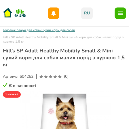
Даруємо 1000гр на бонусний рахунок при реєстрації!)
RU
Головна
Товари для собак
Сухий корм для собак
Hill’s SP Adult Healthy Mobility Small & Mini сухий корм для собак малих порід з
куркою 1,5 кг
Hill’s SP Adult Healthy Mobility Small & Mini
сухий корм для собак малих порід з куркою 1,5
кг
Артикул
604252
(0)
Є в наявності
Знижка