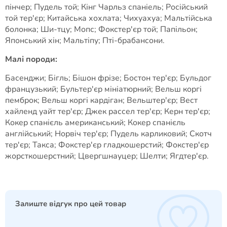
пінчер; Пудель той; Кінг Чарльз спаніель; Російський
той тер'єр; Китайська хохлата; Чихуахуа; Мальтійська
болонка; Ши-тцу; Мопс; Фокстер'єр той; Папільон;
Японський хін; Мальтіпу; Пті-брабансони.
Малі породи:
Басенджи; Бігль; Бішон фрізе; Бостон тер'єр; Бульдог
французький; Бультер'єр мініатюрний; Вельш коргі
пемброк; Вельш коргі кардіган; Вельштер'єр; Вест
хайленд уайт тер'єр; Джек рассел тер'єр; Керн тер'єр;
Кокер спанієль американський; Кокер спанієль
англійський; Норвіч тер'єр; Пудель карликовий; Скотч
тер'єр; Такса; Фокстер'єр гладкошерстий; Фокстер'єр
жорсткошерстний; Цвергшнауцер; Шелти; Ягдтер'єр.
Залиште відгук про цей товар