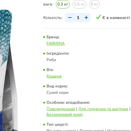
вага:
0.3 кг
1.5 кг
5 кг
Кількість:
Є в наявності
Бренд:
FARMINA
Інгредієнти:
Риба
Вік:
Кошеня
Вид корму:
Сухий корм
Особливі вподобання:
Повсякденний
|
Для годуючих та вагітних
|
Беззерновий корм
Тип шерсті:
Всі типи шерсті | Довгошерсті | Напівдовгош