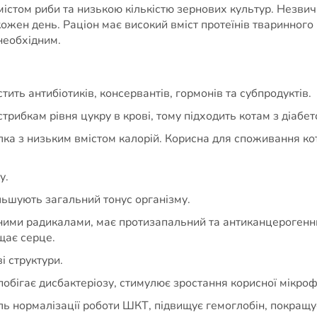
істом риби та низькою кількістю зернових культур. Незвичн
ожен день. Раціон має високий вміст протеїнів тваринного
необхідним.
тить антибіотиків, консервантів, гормонів та субпродуктів.
стрибкам рівня цукру в крові, тому підходить котам з діабе
лка з низьким вмістом калорій. Корисна для споживання ко
у.
льшують загальний тонус організму.
льними радикалами, має протизапальний та антиканцероген
щає серце.
 структури.
апобігає дисбактеріозу, стимулює зростання корисної мікр
ль нормалізації роботи ШКТ, підвищує гемоглобін, покращу