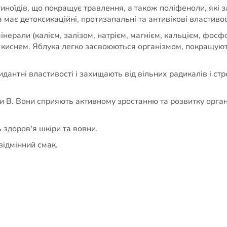
отиноїдів, що покращує травлення, а також поліфеноли, які 
ає детоксикаційні, протизапальні та антивікові властивос
 мінерали (калієм, залізом, натрієм, магнієм, кальцієм, фос
м киснем. Яблука легко засвоюються організмом, покращую
идантні властивості і захищають від вільних радикалів і с
пи В. Вони сприяють активному зростанню та розвитку орга
здоров'я шкіри та вовни.
відмінний смак.