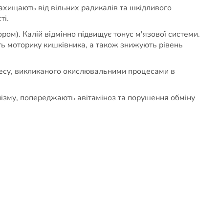
захищають від вільних радикалів та шкідливого
ті.
фором). Калій відмінно підвищує тонус м'язової системи.
ть моторику кишківника, а також знижують рівень
тресу, викликаного окислювальними процесами в
нізму, попереджають авітаміноз та порушення обміну