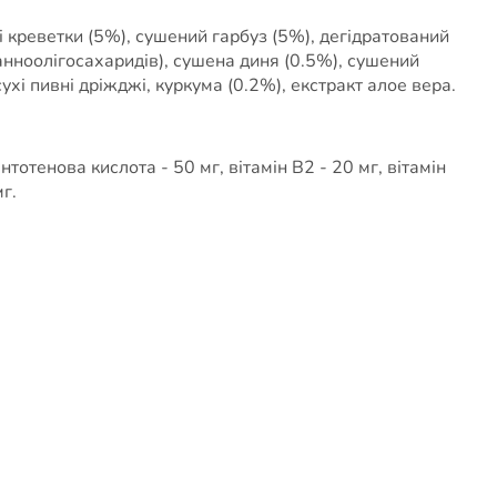
і креветки (5%), сушений гарбуз (5%), дегідратований
анноолігосахаридів), сушена диня (0.5%), сушений
хі пивні дріжджі, куркума (0.2%), екстракт алое вера.
нтотенова кислота - 50 мг, вітамін В2 - 20 мг, вітамін
мг.