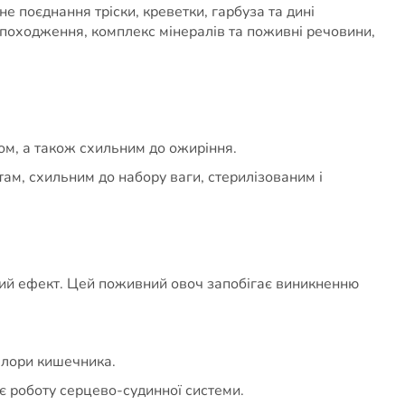
е поєднання тріски, креветки, гарбуза та дині
 походження, комплекс мінералів та поживні речовини,
том, а також схильним до ожиріння.
там, схильним до набору ваги, стерилізованим і
ний ефект. Цей поживний овоч запобігає виникненню
офлори кишечника.
є роботу серцево-судинної системи.