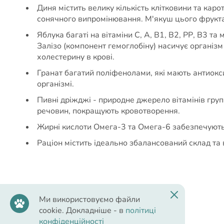
Диня містить велику кількість клітковини та кар
сонячного випромінювання. М'якуш цього фрукта м
Яблука багаті на вітаміни С, А, В1, В2, РР, В3 та
Залізо (компонент гемоглобіну) насичує організ
холестерину в крові.
Гранат багатий поліфенолами, які мають антиокс
організмі.
Пивні дріжджі - природне джерело вітамінів гру
речовин, покращують кровотворення.
Жирні кислоти Омега-3 та Омега-6 забезпечують 
Раціон містить ідеально збалансований склад та 
Ми використовуємо файли
Cклад
cookie. Докладніше - в
політиці
конфіденційності