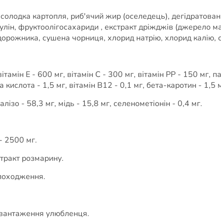
, солодка картопля, риб'ячий жир (оселедець), дегідратован
улін, фруктоолігосахариди , екстракт дріжджів (джерело м
орожника, сушена чорниця, хлорид натрію, хлорид калію, су
амін Е - 600 мг, вітамін С - 300 мг, вітамін РР - 150 мг, па
ва кислота - 1,5 мг, вітамін В12 - 0,1 мг, бета-каротин - 1,5 
лізо - 58,3 мг, мідь - 15,8 мг, селенометіонін - 0,4 мг.
- 2500 мг.
стракт розмарину.
 походження.
авантаження улюбленця.