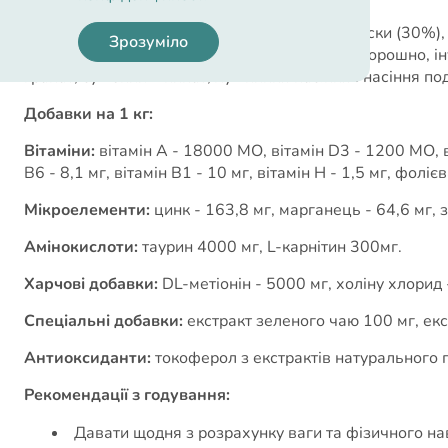
Склад:
тріска (32%), дегідратований білок тріски (30%)
Зрозуміло
білок оселедця, сушена морква, люцернове борошно, ін
гранат, сушений шпинат, лушпиння насіння і насіння под
Добавки на 1 кг:
Вітаміни:
вітамін А - 18000 МО, вітамін D3 - 1200 МО, віт
В6 - 8,1 мг, вітамін В1 - 10 мг, вітамін Н - 1,5 мг, фоліє
Мікроелементи:
цинк - 163,8 мг, марганець - 64,6 мг, за
Амінокислоти:
таурин 4000 мг, L-карнітин 300мг.
Харчові добавки:
DL-метіонін - 5000 мг, холіну хлорид 
Спеціальні добавки:
екстракт зеленого чаю 100 мг, ек
Антиоксиданти:
токоферол з екстрактів натурального
Рекомендації з годування:
Давати щодня з розрахунку ваги та фізичного н