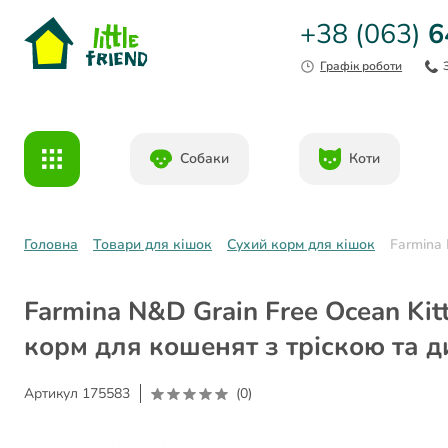
+38 (063)
6
Графік роботи
Собаки
Коти
Головна
Товари для кішок
Сухий корм для кішок
Farmina 
Farmina N&D Grain Free Ocean Kit
корм для кошенят з тріскою та д
Артикул
175583
(0)