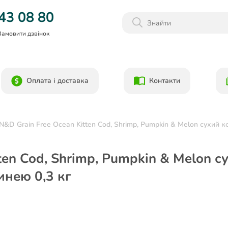
Даруємо 1000гр на бонусний рахунок при реєстрації!)
43 08 80
Замовити дзвінок
Оплата і доставка
Контакти
N&D Grain Free Ocean Kitten Cod, Shrimp, Pumpkin & Melon сухий к
ten Cod, Shrimp, Pumpkin & Melon с
инею 0,3 кг