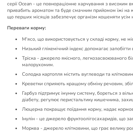
серії Ocean - це повнораціонне харчування з високим вм
привабить ароматом та буде смачним прийомом їжі на к
що перших місяців забезпечує організм кошеняти усім 
Переваги корму:
М'ясо, що використовується у складі корму, не міс
Низький глікемічний індекс допомагає запобігти 
Тріска - джерело якісного, легкозасвоюваного бі
малорухомим.
Солодка картопля містить вуглеводи та клітковин
Креветки сприяють кращому обміну речовин, збі
Гарбуз підтримує імунну систему, бореться з ві
діабету, регулює перистальтику кишечника, захи
Люцерна покращує поїдання корму, надає кормові
Інулін - це джерело фруктоолігосахаридів, що з
Морква - джерело клітковини, що грає велику ро