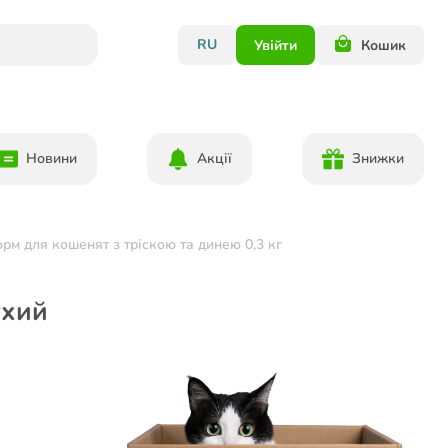
RU
Увійти
Кошик
Новини
Акції
Знижки
орм для кошенят з тріскою та динею 0,3 кг
ухий