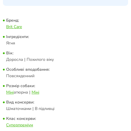
Бренд:
Brit Care
Інгредієнти:
Ягня
Вік:
Доросла | Похилого віку
Особливі вподобання:
Повсякденний
Розмір собаки:
Міні
атюрна |
Міні
Вид консерви:
Шматочками | В підливці
Клас консерви:
Суперпреміум