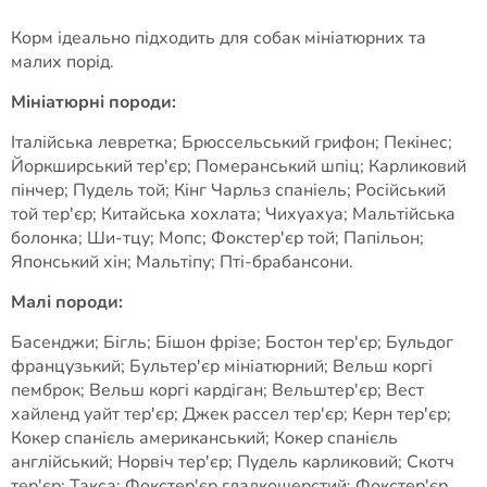
Корм ідеально підходить для собак мініатюрних та
малих порід.
Мініатюрні породи:
Італійська левретка; Брюссельський грифон; Пекінес;
Йоркширський тер'єр; Померанський шпіц; Карликовий
пінчер; Пудель той; Кінг Чарльз спаніель; Російський
той тер'єр; Китайська хохлата; Чихуахуа; Мальтійська
болонка; Ши-тцу; Мопс; Фокстер'єр той; Папільон;
Японський хін; Мальтіпу; Пті-брабансони.
Малі породи:
Басенджи; Бігль; Бішон фрізе; Бостон тер'єр; Бульдог
французький; Бультер'єр мініатюрний; Вельш коргі
пемброк; Вельш коргі кардіган; Вельштер'єр; Вест
хайленд уайт тер'єр; Джек рассел тер'єр; Керн тер'єр;
Кокер спанієль американський; Кокер спанієль
англійський; Норвіч тер'єр; Пудель карликовий; Скотч
тер'єр; Такса; Фокстер'єр гладкошерстий; Фокстер'єр