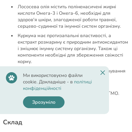
Лососева олія містить поліненасичені жирні
кислоти Омега-3 і Омега-6, необхідні для
здоров'я шкіри, злагодженої роботи травної,
серцево-судинної та імунної систем організму.
Куркума має протизапальні властивості, а
екстракт розмарину є природним антиоксидантом
і зміцнює імунну систему організму. Також ці
компоненти необхідні для збереження свіжості
корму.
Можна використовувати як основне харчування
Ми використовуємо файли
та як доповнення до сухого корму для
cookie. Докладніше - в
політиці
різноманітності раціону собаки.
конфіденційності
Не містить ароматизаторів, сої, цукру та ГМО.
Зрозуміло
Cклад