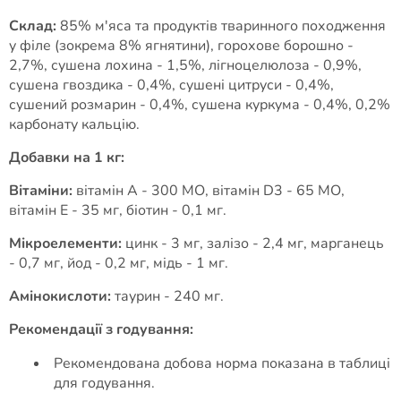
Склад:
85% м'яса та продуктів тваринного походження
у філе (зокрема 8% ягнятини), горохове борошно -
2,7%, сушена лохина - 1,5%, лігноцелюлоза - 0,9%,
сушена гвоздика - 0,4%, сушені цитруси - 0,4%,
сушений розмарин - 0,4%, сушена куркума - 0,4%, 0,2%
карбонату кальцію.
Добавки на 1 кг:
Вітаміни:
вітамін А - 300 МО, вітамін D3 - 65 МО,
вітамін Е - 35 мг, біотин - 0,1 мг.
Мікроелементи:
цинк - 3 мг, залізо - 2,4 мг, марганець
- 0,7 мг, йод - 0,2 мг, мідь - 1 мг.
Амінокислоти:
таурин - 240 мг.
Рекомендації з годування:
Рекомендована добова норма показана в таблиці
для годування.