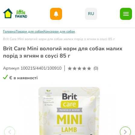
Даруємо 1000гр на бонусний рахунок при реєстрації!)
RU
Головна
Товари для собак
Консерви для собак
Brit Care Mini вологий корм для собак малих порід з ягням в соусі 85 г
Brit Care Mini вологий корм для собак малих
порід з ягням в соусі 85 г
Артикул
100215/4401/100910
(0)
Є в наявності