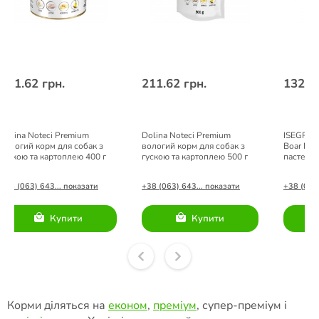
211.62 грн.
211.62 грн.
132.00
Dolina Noteci Premium
Dolina Noteci Premium
ISEGRIM 
вологий корм для собак з
вологий корм для собак з
Boar Mon
гускою та картоплею 400 г
гускою та картоплею 500 г
пастерна
та лісни
+38 (063) 643... показати
+38 (063) 643... показати
+38 (063)
Купити
Купити
Корми діляться на
економ
,
преміум
, супер-преміум і