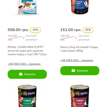
558.00 грн.
152.00 грн.
25%
20%
744.00
Сьогодні
190.00
Сьогодні
грн.
дешевше
грн.
дешевше
ROYAL CANIN MINI PUPPY
Savory Dog All breeds Puppy
вологий корм для цуценят
з кроликом 400g
малих порід у соусі 85г*12шт
+38 (063) 643... показати
+38 (063) 643... показати
Купити
Купити