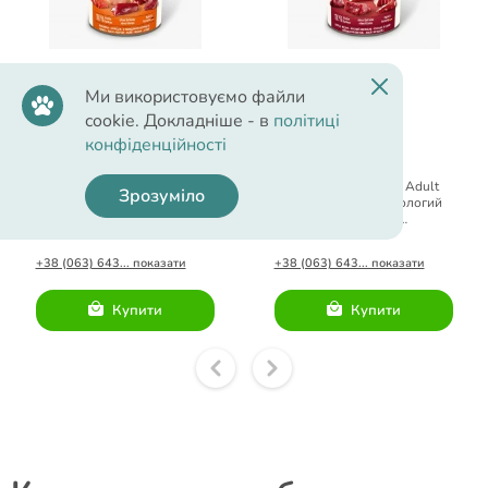
Ми використовуємо файли
188.00 грн.
199.00 грн.
cookie. Докладніше - в
політиці
конфіденційності
Animonda GranCarno Adult
Animonda GranCarno Adult
Зрозуміло
Beef + Chicken вологий корм
Multi Meat Cocktail вологий
з яловичиною та куркою для
корм мультим'ясний
собак 400 г
коктейль для собак 400 г
+38 (063) 643... показати
+38 (063) 643... показати
Купити
Купити