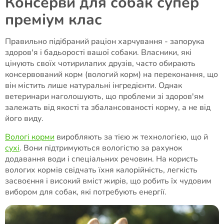
Консерви для собак супер
преміум клас
Правильно підібраний раціон харчування - запорука
здоров'я і бадьорості вашої собаки. Власники, які
цінують своїх чотирилапих друзів, часто обирають
консервований корм (вологий корм) на переконання, що
він містить лише натуральні інгредієнти. Однак
ветеринари наголошують, що проблеми зі здоров'ям
залежать від якості та збалансованості корму, а не від
його виду.
Вологі корми
виробляють за тією ж технологією, що й
сухі
. Вони підтримуються вологістю за рахунок
додавання води і спеціальних речовин. На користь
вологих кормів свідчать їхня калорійність, легкість
засвоєння і високий вміст жирів, що робить їх чудовим
вибором для собак, які потребують енергії.