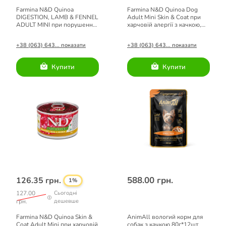
Farmina N&D Quinoa
Farmina N&D Quinoa Dog
DIGESTION, LAMB & FENNEL
Adult Mini Skin & Coat при
ADULT MINI при порушеннях
харчовій алергії з качкою,
травлення з ягням та кіноа
кіноа, кокосом і куркумою
140 г
140 г
+38 (063) 643... показати
+38 (063) 643... показати
Купити
Купити
588.00 грн.
126.35 грн.
1%
127.00
Сьогодні
грн.
дешевше
Farmina N&D Quinoa Skin &
AnimAll вологий корм для
Coat Adult Mini при харчовій
собак з качкою 80г*12шт