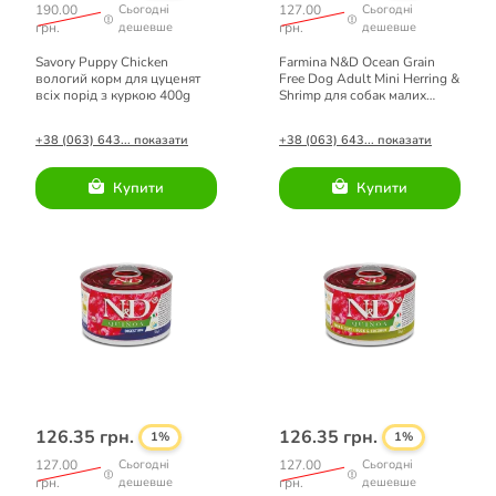
190.00
Сьогодні
127.00
Сьогодні
грн.
дешевше
грн.
дешевше
Savory Puppy Chicken
Farmina N&D Ocean Grain
вологий корм для цуценят
Free Dog Adult Mini Herring &
всіх порід з куркою 400g
Shrimp для собак малих
порід з оселедцем і
креветками 140 г
+38 (063) 643... показати
+38 (063) 643... показати
Купити
Купити
126.35 грн.
126.35 грн.
1%
1%
127.00
Сьогодні
127.00
Сьогодні
грн.
дешевше
грн.
дешевше