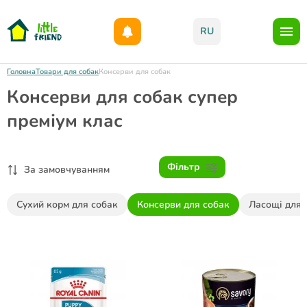
Даруємо 1000гр на бонусний рахунок при реєстрації!)
RU
Головна
Товари для собак
Консерви для собак
Консерви для собак супер
преміум клас
Фільтр
За замовчуванням
Сухий корм для собак
Консерви для собак
Ласощі для 