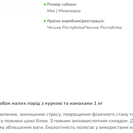
Розмір собаки:
Міні | Мініатюрна
Країна виробник/реєстрація:
Чеська Республіка/Чеська Республіка
 собак малих порід з куркою та комахами 1 кг
влення, зменшення стресу, покращення фізичного стану та 
 та поживні цінні білки. З повним амінокислотним складом. Д
ку збільшення ваги. Екологічність полягає у використанні 