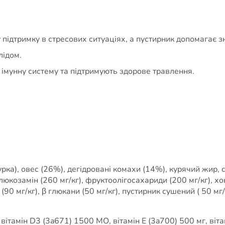
підтримку в стресових ситуаціях, а пустирник допомагає з
лідом.
 імунну систему та підтримують здорове травлення.
урка), овес (26%), дегідровані комахи (14%), курячий жир,
люкозамін (260 мг/кг), фруктоолігосахариди (200 мг/кг), х
(90 мг/кг), β глюкани (50 мг/кг), пустирник сушений ( 50 мг/
вітамін D3 (3a671) 1500 МО, вітамін Е (3a700) 500 мг, віта