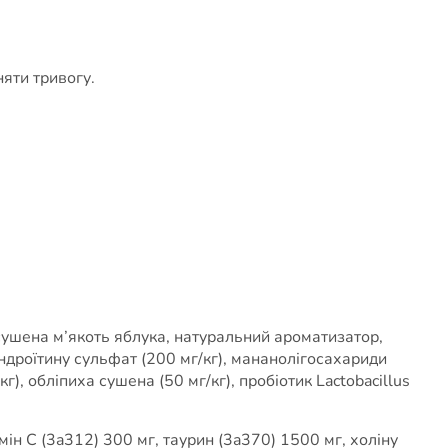
няти тривогу.
 сушена м’якоть яблука, натуральний ароматизатор,
ондроїтину сульфат (200 мг/кг), мананолігосахариди
кг), обліпиха сушена (50 мг/кг), пробіотик Lactobacillus
мін С (3a312) 300 мг, таурин (3a370) 1500 мг, холіну