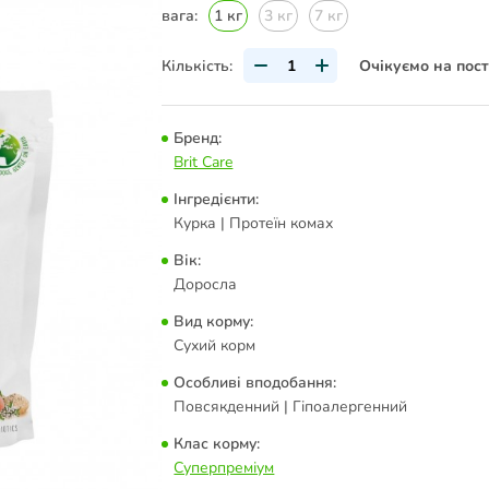
вага:
1 кг
3 кг
7 кг
Кількість:
Очікуємо на пос
Бренд:
Brit Care
Інгредієнти:
Курка | Протеїн комах
Вік:
Доросла
Вид корму:
Сухий корм
Особливі вподобання:
Повсякденний | Гіпоалергенний
Клас корму:
Суперпреміум