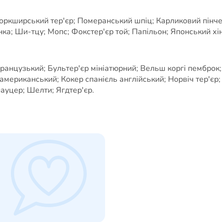
оркширський тер'єр; Померанський шпіц; Карликовий пінчер
ка; Ши-тцу; Мопс; Фокстер'єр той; Папільон; Японський хін
французький; Бультер'єр мініатюрний; Вельш коргі пемброк;
ь американський; Кокер спанієль англійський; Норвіч тер'єр
уцер; Шелти; Ягдтер'єр.