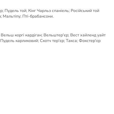
; Пудель той; Кінг Чарльз спаніель; Російський той
; Мальтіпу; Пті-брабансони.
 Вельш коргі кардіган; Вельштер'єр; Вест хайленд уайт
; Пудель карликовий; Скотч тер'єр; Такса; Фокстер'єр