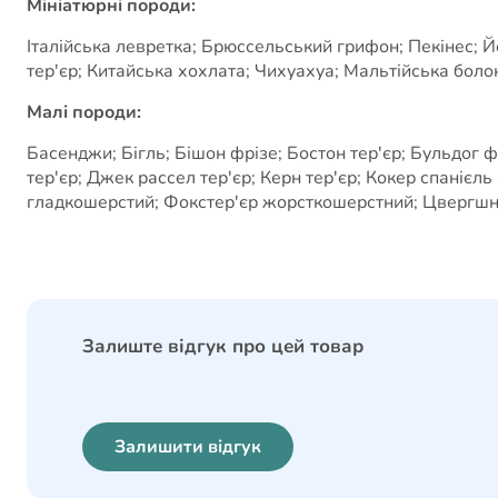
Мініатюрні породи:
Італійська левретка; Брюссельський грифон; Пекінес; Й
тер'єр; Китайська хохлата; Чихуахуа; Мальтійська болон
Малі породи:
Басенджи; Бігль; Бішон фрізе; Бостон тер'єр; Бульдог 
тер'єр; Джек рассел тер'єр; Керн тер'єр; Кокер спанієл
гладкошерстий; Фокстер'єр жорсткошерстний; Цвергшна
Залиште відгук про цей товар
Залишити відгук