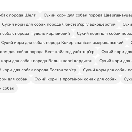
обак порода Шелті
Сухий корм для собак порода Цвергшнауце
Сухий корм для собак порода Фокстер'єр гладкошерстий
Сухи
я собак порода Пудель карликовий
Сухий корм для собак поро
Сухий корм для собак порода Кокер спанієль американський
орм для собак порода Вест хайленд уайт тер'єр
Сухий корм для
 корм для собак порода Вельш коргі кардиган
Сухий корм для 
 корм для собак порода Бостон тер'єр
Сухий корм для собак п
орм для собак
Сухий корм із протеїном комах для собак
Сух
х собак