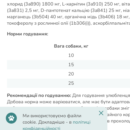
хлорид (3a890) 1800 мг, L-карнітин (3a910) 250 мг, вітам
(3a831) 2,5 мг, D-пантотенат кальцію (3a841) 25 мг, ніа
марганець (3b504) 40 мг, органічна мідь (3b406) 18 мг,
токоферолу з рослинної олії (1b306(i)), аскорбілпальміт
Норми годування:
Вага собаки, кг
10
15
20
25
Рекомендації по годуванню:
Для годування улюбленця 
Добова норма може варіюватися, але має бути адаптован
робити це поступово для того, щоб організм собаки змі
кількості нового корму, додаючи його до звичайного ко
Ми використовуємо файли
води. Зберігайте корм в закритому пакованні в прохолод
cookie. Докладніше - в
політиці
конфіденційності