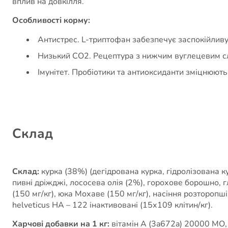
вплив на довкілля.
Особливості корму:
Антистрес. L-триптофан забезпечує заспокійливу 
Низький СO2. Рецептура з нижчим вуглецевим с
Імунітет. Пробіотики та антиоксиданти зміцнюють
Cклад
Склад:
курка (38%) (дегідрована курка, гідролізована к
пивні дріжджі, лососева олія (2%), горохове борошно, г
(150 мг/кг), юка Мохаве (150 мг/кг), насіння розторопші 
helveticus HA – 122 інактивовані (15х109 клітин/кг).
Харчові добавки на 1 кг:
вітамін А (3a672a) 20000 МО, 