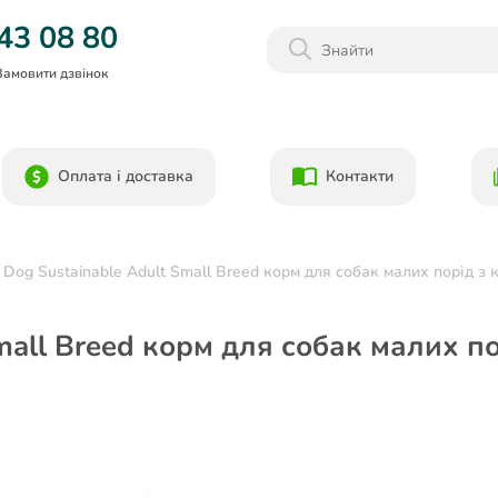
Даруємо 1000гр на бонусний рахунок при реєстрації!)
43 08 80
Замовити дзвінок
Оплата і доставка
Контакти
e Dog Sustainable Adult Small Breed корм для собак малих порід з
Small Breed корм для собак малих по