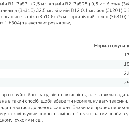
ін B1 (3a821) 2,5 мг, вітамін B2 (3a825i) 9,6 мг, біотин (3a
цинамід (3a315) 32,5 мг, вітамін B12 0,1 мг, йод (3b201) 0,
 органічне залізо (3b106) 75 мг, органічний селен (3b810) 
ат (1b304) та екстракт розмарину.
Норма годуванн
1
1
2
2
враховуйте його вагу, вік та активність, але завжди надав
а в такий спосіб, щоби зберегти нормальну вагу тварини. 
г адаптуватися до нового раціону. Зазвичай процес переход
рму та закінчуючи повною заміною. Стежте за тим, щоби в у
ному, сухому місці.