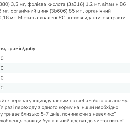
880) 3,5 мг, фолієва кислота (3a316) 1,2 мг, вітамін B6
8 мг, органічний цинк (3b606) 85 мг , органічний
0,16 мг. Містить схвалені ЄС антиоксиданти: екстракти
я, грамів/добу
30
80
20
50
айте перевагу індивідуальним потребам його організму.
У разі переходу з одного корму на інший необхідно
у триває близько 5-7 днів, починаючи з невеликої
любленця завжди був вільний доступ до чистої питної