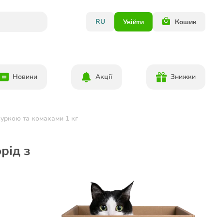
RU
Увійти
Кошик
Новини
Акції
Знижки
 куркою та комахами 1 кг
рід з