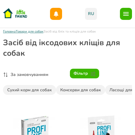
Даруємо 1000гр на бонусний рахунок при реєстрації!)
RU
Головна
Товари для собак
Засіб від бліх та кліщів для собак
Засіб від іксодових кліщів для
собак
Фільтр
За замовчуванням
Сухий корм для собак
Консерви для собак
Ласощі для 