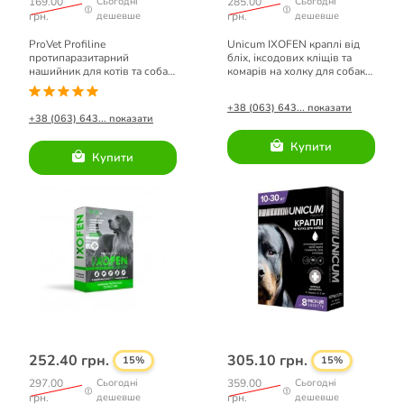
169.00
Сьогодні
285.00
Сьогодні
грн.
дешевше
грн.
дешевше
ProVet Profiline
Unicum IXOFEN краплі від
протипаразитарний
бліх, іксодових кліщів та
нашийник для котів та собак
комарів на холку для собак
малих порід (фуксія) 35 см
40-60 кг (2 піпетки х 6 мл)
+38 (063) 643... показати
+38 (063) 643... показати
Купити
Купити
252.40 грн.
305.10 грн.
15%
15%
297.00
Сьогодні
359.00
Сьогодні
грн.
дешевше
грн.
дешевше