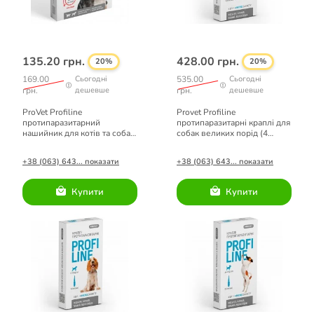
135.20 грн.
428.00 грн.
20%
20%
169.00
Сьогодні
535.00
Сьогодні
грн.
дешевше
грн.
дешевше
ProVet Profiline
Provet Profiline
протипаразитарний
протипаразитарні краплі для
нашийник для котів та собак
собак великих порід (4
малих порід (кораловий) 35
піпетки по 3 мл)
см
+38 (063) 643... показати
+38 (063) 643... показати
Купити
Купити