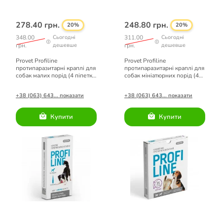
278.40 грн.
248.80 грн.
20%
20%
348.00
Сьогодні
311.00
Сьогодні
грн.
дешевше
грн.
дешевше
Provet Profiline
Provet Profiline
протипаразитарні краплі для
протипаразитарні краплі для
собак малих порід (4 піпетки
собак мініатюрних порід (4
по 1 мл)
піпетки по 0,5 мл)
+38 (063) 643... показати
+38 (063) 643... показати
Купити
Купити