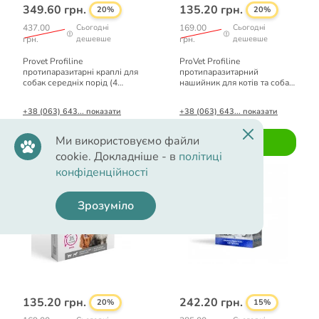
349.60 грн.
135.20 грн.
20%
20%
437.00
Сьогодні
169.00
Сьогодні
грн.
дешевше
грн.
дешевше
Provet Profiline
ProVet Profiline
протипаразитарні краплі для
протипаразитарний
собак середніх порід (4
нашийник для котів та собак
піпетки по 2 мл)
малих порід (фіолетовий) 35
см
+38 (063) 643... показати
+38 (063) 643... показати
Ми використовуємо файли
Купити
Купити
cookie. Докладніше - в
політиці
конфіденційності
Зрозуміло
135.20 грн.
242.20 грн.
20%
15%