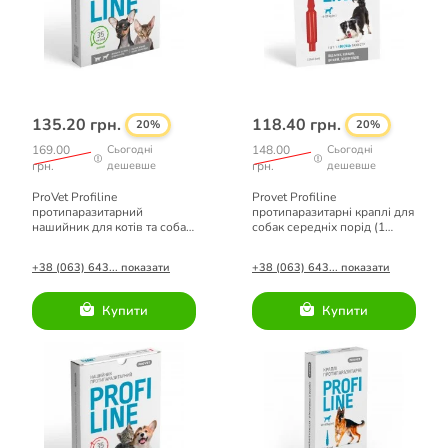
135.20 грн.
118.40 грн.
20%
20%
169.00
Сьогодні
148.00
Сьогодні
грн.
дешевше
грн.
дешевше
ProVet Profiline
Provet Profiline
протипаразитарний
протипаразитарні краплі для
нашийник для котів та собак
собак середніх порід (1
малих порід (зелений) 35 см
піпетка -2 мл)
+38 (063) 643... показати
+38 (063) 643... показати
Купити
Купити