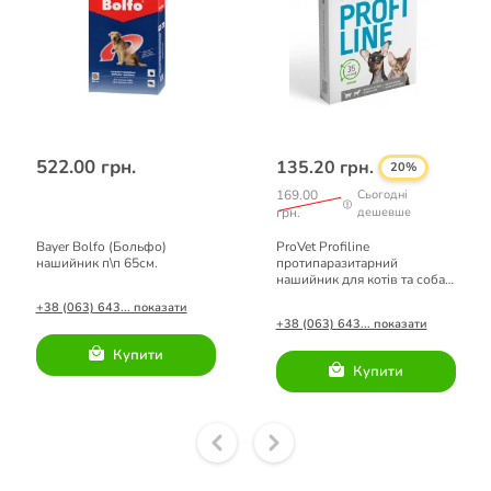
522.00 грн.
135.20 грн.
20%
169.00
Сьогодні
грн.
дешевше
Bayer Bolfo (Больфо)
ProVet Profiline
нашийник п\п 65см.
протипаразитарний
нашийник для котів та собак
малих порід (зелений) 35 см
+38 (063) 643... показати
+38 (063) 643... показати
Купити
Купити