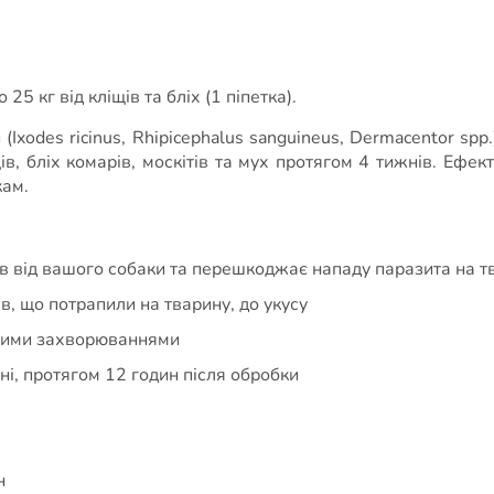
25 кг від кліщів та бліх (1 піпетка).
xodes ricinus, Rhipicephalus sanguineus, Dermacentor spp.
щів, бліх комарів, москітів та мух протягом 4 тижнів. Ефе
кам.
ів від вашого собаки та перешкоджає нападу паразита на т
в, що потрапили на тварину, до укусу
ними захворюваннями
ні, протягом 12 годин після обробки
н