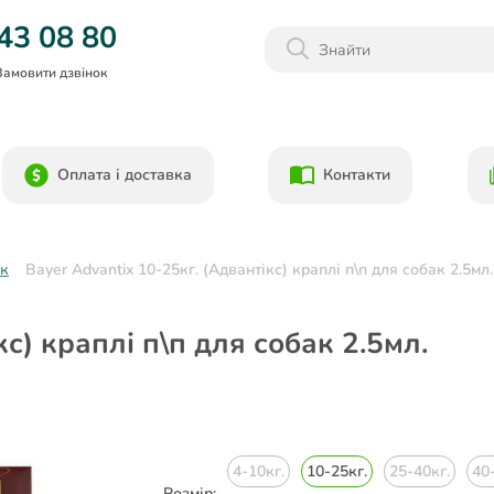
Даруємо 1000гр на бонусний рахунок при реєстрації!)
43 08 80
Замовити дзвінок
Оплата і доставка
Контакти
ак
Bayer Advantix 10-25кг. (Адвантікс) краплі п\п для собак 2.5мл.
кс) краплі п\п для собак 2.5мл.
4-10кг.
10-25кг.
25-40кг.
40
Розмір: