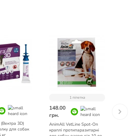
1 піпетка
148.00
156.0
грн.
грн.
(Вектра 3D)
AnimAll VetLine Spot-On
AnimAl
олку для собак
краплі протипаразитарні
краплі
 кг
для собак вагою від 10 до
для со