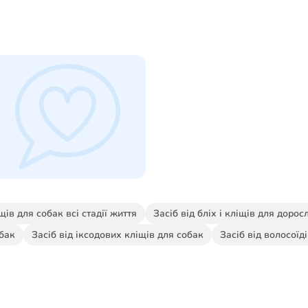
іщів для собак всі стадії життя
Засіб від бліх і кліщів для дорос
обак
Засіб від іксодових кліщів для собак
Засіб від волосоїд