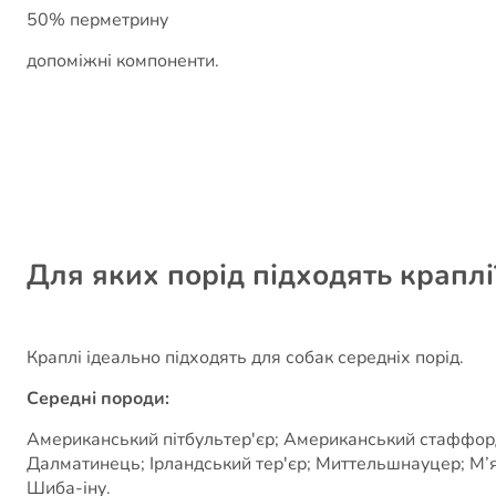
50% перметрину
допоміжні компоненти.
Для яких порід підходять краплі
Краплі ідеально підходять для собак середніх порід.
Середні породи:
Американський пітбультер'єр; Американський стаффордши
Далматинець; Ірландський тер'єр; Миттельшнауцер; М’
Шиба-іну.