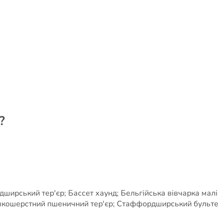
?
рський тер'єр; Бассет хаунд; Бельгійська вівчарка маліну
якошерстний пшеничний тер'єр; Стаффордширський бультер'