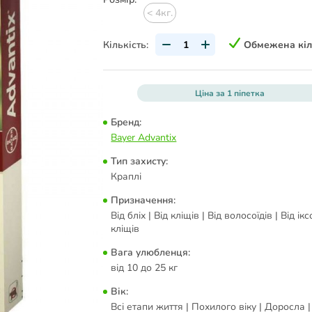
< 4кг.
Кількість:
Обмежена кіл
Ціна за 1 піпетка
Бренд:
Bayer Advantix
Тип захисту:
Краплі
Призначення:
Від бліх | Від кліщів | Від волосоїдів | Від і
кліщів
Вага улюбленця:
від 10 до 25 кг
Вік:
Всі етапи життя | Похилого віку | Доросла |