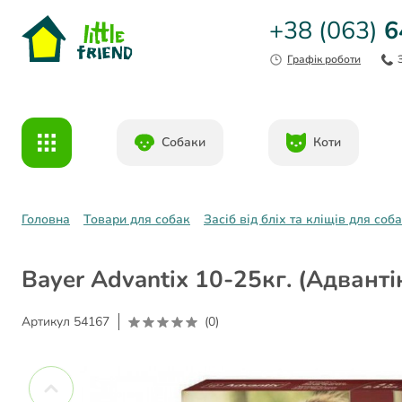
+38 (063)
6
Графік роботи
Собаки
Коти
Головна
Товари для собак
Засіб від бліх та кліщів для соб
Bayer Advantix 10-25кг. (Адванті
Артикул
54167
(0)