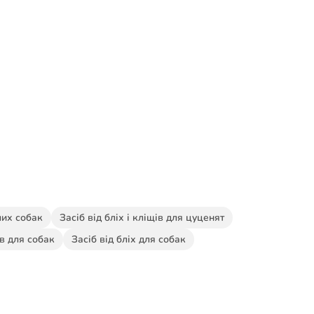
лих собак
Засіб від бліх і кліщів для цуценят
ів для собак
Засіб від бліх для собак