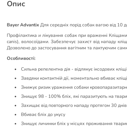
Опис
Bayer Advantix
Для середніх порід собак вагою від 10 до 
Профілактика и лікування собак при враженні Кліщами (I
canis), волосоїдами. Забезпечує захист від нападу клі
Дозволено до застосування вагітним та лактуючим сам
Особливості:
Сильна репелентна дія - відлякує іксодових кліщ
Завдяки контактній дії, моментально вбиває кліщі
Знижує ризик ураження собаки кровопаразитар
Знищує 98 - 100% бліх, які паразитують на твари
Захищає від повторного нападу протягом 30 днів
Вбиває бліх до укусу
Знищує личинки бліх у місцях проживання твари