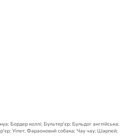
а; Бордер коллі; Бультер'єр; Бульдог англійська;
єр; Уіпет; Фараоновий собака; Чау чау; Шарпей;