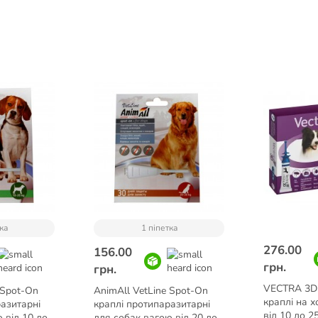
ка
1 піпетка
276.00
156.00
грн.
грн.
VECTRA 3D 
 Spot-On
AnimAll VetLine Spot-On
краплі на х
азитарні
краплі протипаразитарні
від 10 до 25
 від 10 до
для собак вагою від 20 до