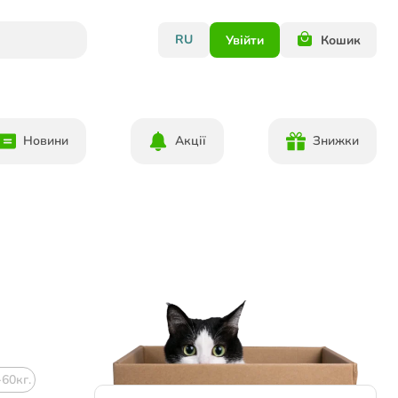
RU
Увійти
Кошик
Новини
Акції
Знижки
-60кг.