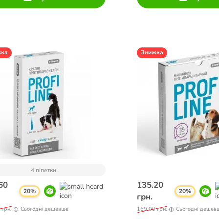
жка
Знижка
4 піпетки
60
135.20
20%
20%
грн.
 грн.
Сьогодні дешевше
169.00 грн.
Сьогодні дешев