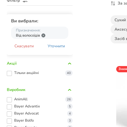
Фільтр
За з
Сухий
Ви вибрали:
Аксес
Призначення:
Від волосоїдів
Засіб 
Скасувати
Уточнити
Акції
Зни
Тільки акційні
40
Виробник
AnimAll
26
Bayer Advantix
5
Bayer Advocat
4
Bayer Bolfo
3