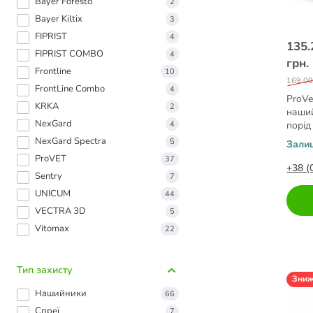
Bayer Foresto
2
Bayer Kiltix
3
FIPRIST
4
135.
FIPRIST COMBO
4
грн.
Frontline
10
169.00
FrontLine Combo
4
ProVe
KRKA
2
наший
NexGard
4
порід
NexGard Spectra
5
Зали
ProVET
37
+38 (
Sentry
7
UNICUM
44
VECTRA 3D
5
Vitomax
22
Тип захисту
Зни
Нашийники
66
Спреї
7