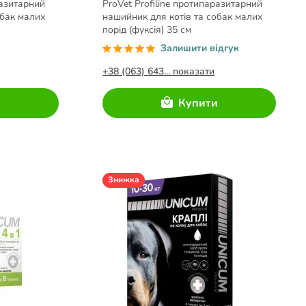
разитарний
ProVet Profiline протипаразитарний
обак малих
нашийник для котів та собак малих
порід (фуксія) 35 см
Залишити відгук
+38 (063) 643... показати
и
Купити
Знижка