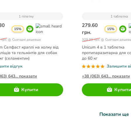
1 піпетку
1 таблетка
30
279.60
15%
15%
грн.
 грн.
Сьогодні дешевше
329.00 грн.
Сьогодні дешев
m Селфаст краплі на холку від
Unicum 4 в 1 таблетка
 кліщів та гельмінтів для собак
протипаразитарна для со
 кг (селамектин)
до 60 кг
шити відгук
Залишити в
063) 643... показати
+38 (063) 643... показати
Купити
Купит
Показати ще