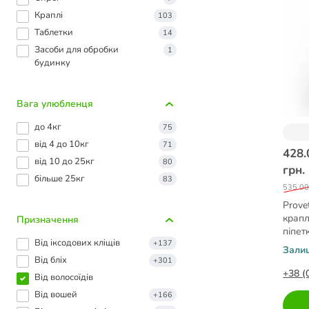
Краплі
103
Таблетки
14
Засоби для обробки
1
будинку
Вага улюбленця
до 4кг
75
від 4 до 10кг
71
428.
від 10 до 25кг
80
грн.
більше 25кг
83
535.00
Prove
крапл
Призначення
піпет
Від іксодових кліщів
+137
Зали
Від бліх
+301
+38 (
Від волосоїдів
Від вошей
+166