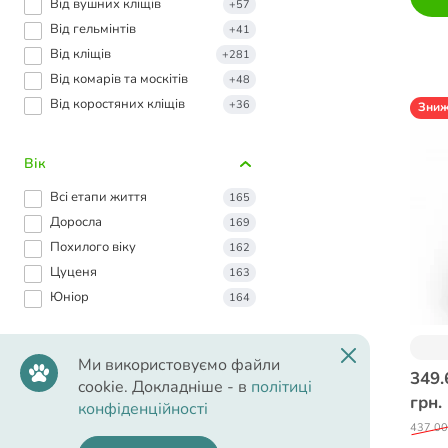
Від вушних кліщів
+57
Від гельмінтів
+41
Від кліщів
+281
Від комарів та москітів
+48
Від коростяних кліщів
+36
Зни
Вік
Всі етапи життя
165
Доросла
169
Похилого віку
162
Цуценя
163
Юніор
164
Ми використовуємо файли
Малі породи
349.
cookie. Докладніше - в
політиці
грн.
конфіденційності
437.00
Мініатюрні породи