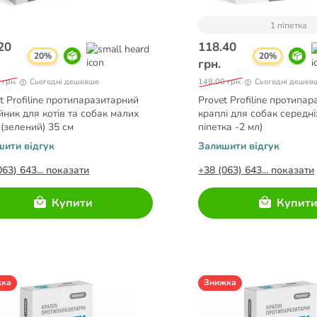
1 піпетка
20
118.40
20%
20%
грн.
 грн.
Сьогодні дешевше
148.00 грн.
Сьогодні дешев
t Profiline протипаразитарний
Provet Profiline протипар
ник для котів та собак малих
краплі для собак середніх
 (зелений) 35 см
піпетка -2 мл)
шити відгук
Залишити відгук
063) 643... показати
+38 (063) 643... показати
Купити
Купит
жка
Знижка