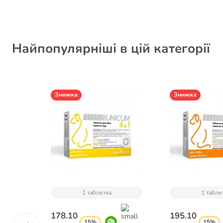
Найпопулярніші в цій категорії
Знижка
Знижка
1 таблетка
1 табле
178.10
195.10
15%
15%