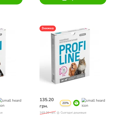
Знижка
135.20
20%
грн.
ше
169.00 грн.
Сьогодні дешевше