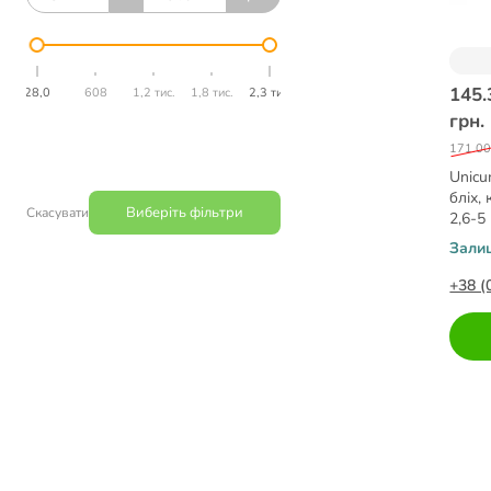
145.
28,0
608
1,2 тис.
1,8 тис.
2,3 тис.
грн.
171.00
Unicu
бліх,
Виберіть фільтри
Скасувати
2,6-5
Зали
+38 (