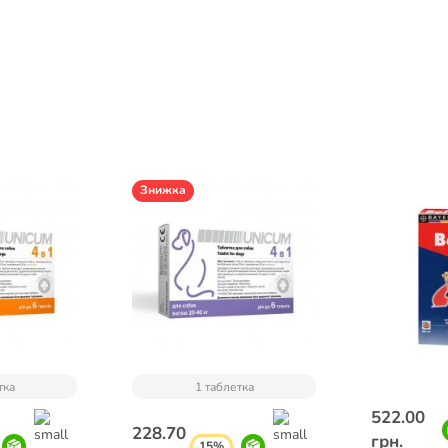
Знижка
тка
1 таблетка
522.00
228.70
грн.
15%