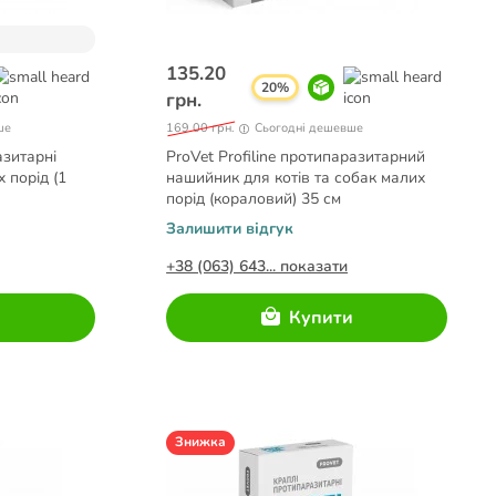
135.20
20%
грн.
ше
169.00 грн.
Сьогодні дешевше
азитарні
ProVet Profiline протипаразитарний
 порід (1
нашийник для котів та собак малих
порід (кораловий) 35 см
Залишити відгук
+38 (063) 643... показати
и
Купити
Знижка