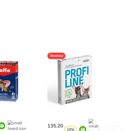
Знижка
364.7
135.20
грн.
20%