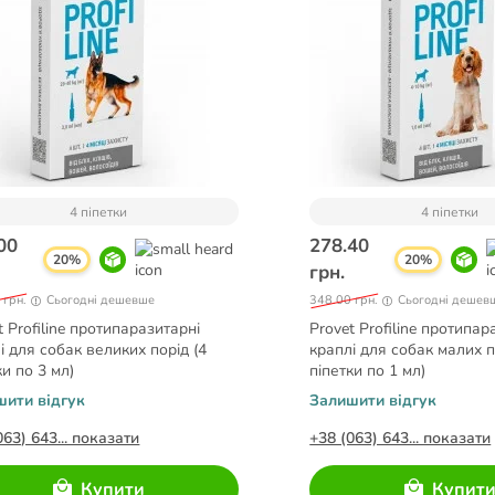
4 піпетки
4 піпетки
00
278.40
20%
20%
грн.
 грн.
Сьогодні дешевше
348.00 грн.
Сьогодні дешев
t Profiline протипаразитарні
Provet Profiline протипар
і для собак великих порід (4
краплі для собак малих п
ки по 3 мл)
піпетки по 1 мл)
шити відгук
Залишити відгук
063) 643... показати
+38 (063) 643... показати
Купити
Купит