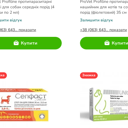
t Profiline протипаразитарні
ProVet Profiline протипа
і для собак середніх порід (4
нашийник для котів та с
ки по 2 мл)
порід (фіолетовий) 35 см
шити відгук
Залишити відгук
063) 643... показати
+38 (063) 643... показати
Купити
Купит
жка
Знижка