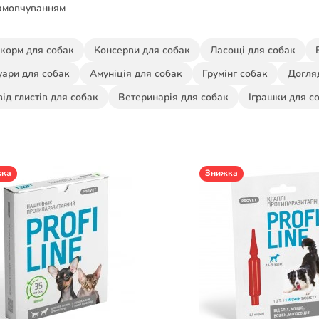
амовчуванням
 корм для собак
Консерви для собак
Ласощі для собак
уари для собак
Амуніція для собак
Грумінг собак
Догляд
від глистів для собак
Ветеринарія для собак
Іграшки для с
жка
Знижка