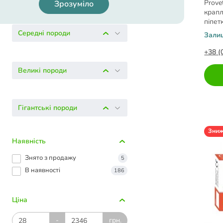
Prove
Зрозуміло
крапл
піпет
Середні породи
Зали
+38 (
Великі породи
Гігантські породи
Зни
Наявність
Знято з продажу
5
В наявності
186
Ціна
-
грн.