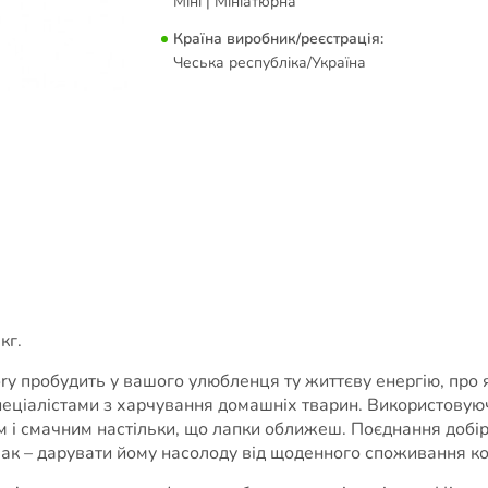
Міні | Мініатюрна
Країна виробник/реєстрація:
Чеська республіка/Україна
кг.
y пробудить у вашого улюбленця ту життєву енергію, про я
ціалістами з харчування домашніх тварин. Використовуючи
им і смачним настільки, що лапки оближеш. Поєднання добі
мак – дарувати йому насолоду від щоденного споживання к