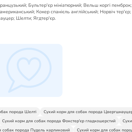
французький; Бультер'єр мініатюрний; Вельш коргі пемброк;
ь американський; Кокер спанієль англійський; Норвіч тер'єр
уцер; Шелти; Ягдтер'єр.
обак порода Шелті
Сухий корм для собак порода Цвергшнауце
Сухий корм для собак порода Фокстер'єр гладкошерстий
Сухи
я собак порода Пудель карликовий
Сухий корм для собак поро