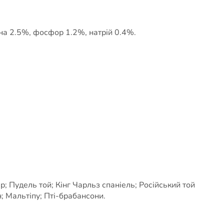
вина 2.5%, фосфор 1.2%, натрій 0.4%.
; Пудель той; Кінг Чарльз спаніель; Російський той
; Мальтіпу; Пті-брабансони.