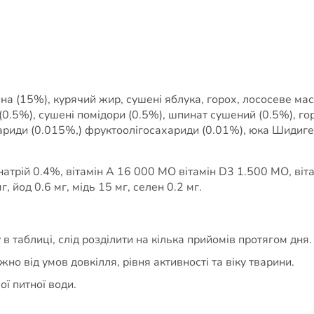
на (15%), курячий жир, сушені яблука, горох, лососеве масл
а (0.5%), сушені помідори (0.5%), шпинат сушений (0.5%), 
ариди (0.015%,) фруктоолігосахариди (0.01%), юка Шидигер
атрій 0.4%, вітамін A 16 000 МО вітамін D3 1.500 МО, віта
, йод 0.6 мг, мідь 15 мг, селен 0.2 мг.
в таблиці, слід розділити на кілька прийомів протягом дня.
о від умов довкілля, рівня активності та віку тварини.
ї питної води.