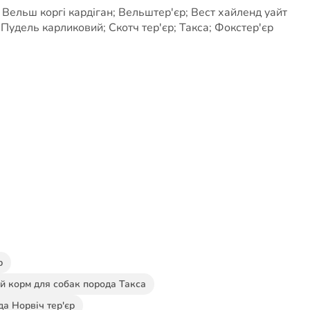
 Вельш коргі кардіган; Вельштер'єр; Вест хайленд уайт
; Пудель карликовий; Скотч тер'єр; Такса; Фокстер'єр
р
й корм для собак порода Такса
да Норвіч тер'єр