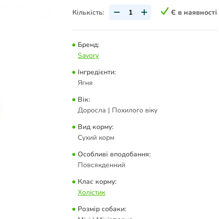
Кількість:
Є в наявності
Бренд:
Savory
Інгредієнти:
Ягня
Вік:
Доросла | Похилого віку
Вид корму:
Сухий корм
Особливі вподобання:
Повсякденний
Клас корму:
Холістик
Розмір собаки: