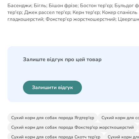
Басенджи; Бігль; Бішон фрізе; Бостон тер'єр; Бульдог 
тер'єр; Джек рассел тер'єр; Керн тер'єр; Кокер спанієл
гладкошерстий; Фокстер'єр жорсткошерстний; Цвергшна
Залиште відгук про цей товар
Залишити відгук
Сухий корм для собак порода Ягдтер'єр
Сухий корм для с
Сухий корм для собак порода Фокстер'єр жорсткошерстий
Сухий корм для собак порода Скотч тер'єр
Сухий корм дл