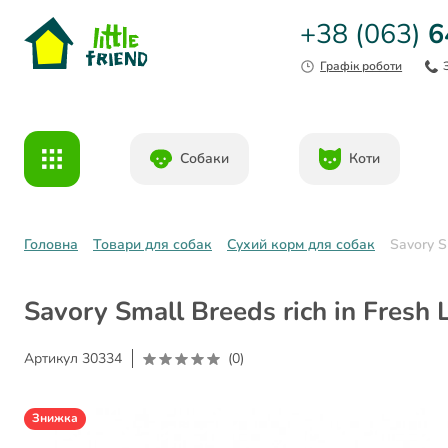
+38 (063)
6
Графік роботи
Собаки
Коти
Головна
Товари для собак
Сухий корм для собак
Savory S
Savory Small Breeds rich in Fres
Артикул
30334
(0)
Знижка