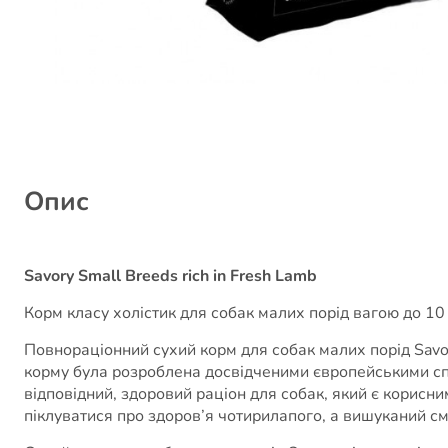
Опис
Savory Small Breeds rich in Fresh Lamb
Корм класу холістик для собак малих порід вагою до 10 
Повнораціонний сухий корм для собак малих порід Savor
корму була розроблена досвідченими європейськими спе
відповідний, здоровий раціон для собак, який є корисн
піклуватися про здоров’я чотирилапого, а вишуканий с