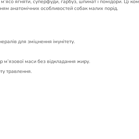
е м’ясо ягняти, суперфуди, гарбуз, шпинат і помідори. Ці 
нням анатомічних особливостей собак малих порід.
нералів для зміцнення імунітету.
р м’язової маси без відкладання жиру.
ту травлення.