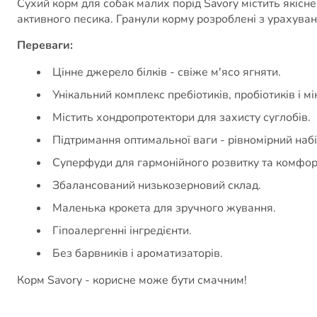
Сухий корм для собак малих порід Savory містить якісн
активного песика. Гранули корму розроблені з урахува
Переваги:
Цінне джерело білків - свіже м'ясо ягняти.
Унікальний комплекс пребіотиків, пробіотиків і мі
Містить хондропротектори для захисту суглобів.
Підтримання оптимальної ваги - рівномірний набі
Суперфуди для гармонійного розвитку та комфор
Збалансований низькозерновий склад.
Маленька крокета для зручного жування.
Гіпоалергенні інгредієнти.
Без барвників і ароматизаторів.
Корм Savory - корисне може бути смачним!