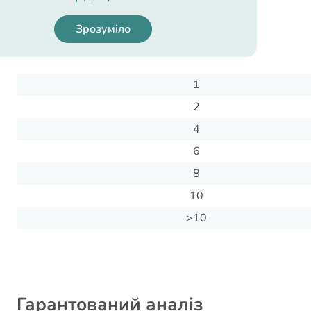
Вага собаки,
Зрозуміло
кг
1
2
4
6
8
10
>10
Гарантований аналіз