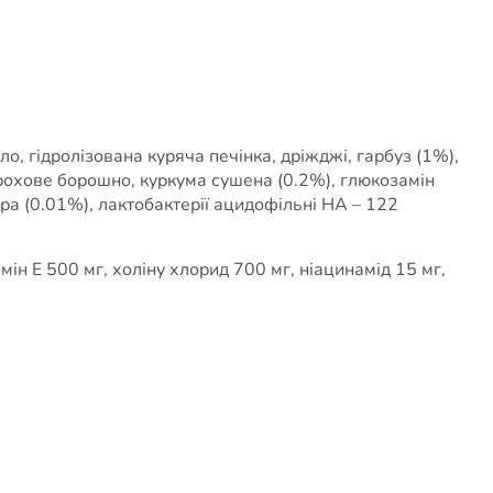
о, гідролізована куряча печінка, дріжджі, гарбуз (1%),
горохове борошно, куркума сушена (0.2%), глюкозамін
а (0.01%), лактобактерії ацидофільні НА – 122
мін Е 500 мг, холіну хлорид 700 мг, ніацинамід 15 мг,