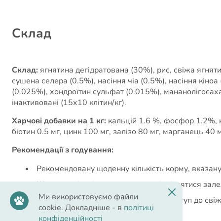
Cклад
Склад:
ягнятина дегідратована (30%), рис, свіжа ягняти
сушена селера (0.5%), насіння чіа (0.5%), насіння кіно
(0.025%), хондроїтин сульфат (0.015%), мананолігосах
інактивовані (15х10 клітин/кг).
Харчові добавки на 1 кг:
кальцій 1.6 %, фосфор 1.2%, н
біотин 0.5 мг, цинк 100 мг, залізо 80 мг, марганець 40 мг
Рекомендації з годування:
Рекомендовану щоденну кількість корму, вказану 
Щоденна кількість корму може відрізнятися залежн
Ми використовуємо файли
У вихованця завжди повинен бути доступ до свіжо
cookie. Докладніше - в
політиці
конфіденційності
Норми годування: