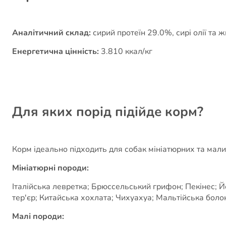
Аналітичний склад:
сирий протеїн 29.0%, сирі олії та 
Енергетична цінність:
3.810 ккал/кг
Для яких порід підійде корм?
Корм ідеально підходить для собак мініатюрних та мали
Мініатюрні породи:
Італійська левретка; Брюссельський грифон; Пекінес; Й
тер'єр; Китайська хохлата; Чихуахуа; Мальтійська болон
Малі породи: