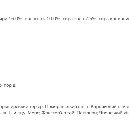
жири 16.0%, вологість 10.0%, сира зола 7.5%, сира клітко
х порід.
оркширський тер'єр; Померанський шпіц; Карликовий пінчер
ка; Ши-тцу; Мопс; Фокстер'єр той; Папільон; Японський хін