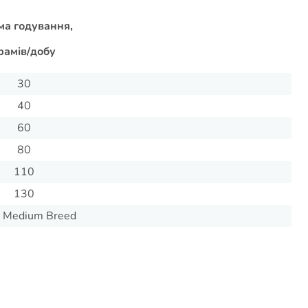
а годування,
рамів/добу
30
40
60
80
110
130
t Medium Breed