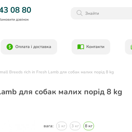
Даруємо 1000гр на бонусний рахунок при реєстрації!)
43 08 80
Замовити дзвінок
Оплата і доставка
Контакти
mall Breeds rich in Fresh Lamb для собак малих порід 8 kg
h Lamb для собак малих порід 8 kg
вага:
1 кг
3 кг
8 кг