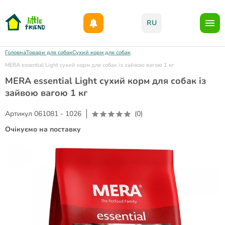
Даруємо 1000гр на бонусний рахунок при реєстрації!)
RU
Головна
Товари для собак
Сухий корм для собак
MERA essential Light сухий корм для собак із зайвою вагою 1 кг
MERA essential Light сухий корм для собак із
зайвою вагою 1 кг
Артикул
061081 - 1026
(0)
Очікуємо на поставку