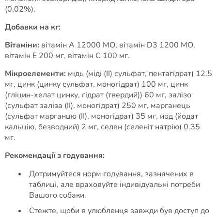
(0,02%).
Добавки на кг:
Вітаміни:
вітамін А 12000 МО, вітамін D3 1200 МО,
вітамін Е 200 мг, вітамін С 100 мг.
Мікроелементи:
мідь (міді (II) сульфат, пентагідрат) 12.5
мг, цинк (цинку сульфат, моногідрат) 100 мг, цинк
(гліцин-хелат цинку, гідрат (твердий)) 60 мг, залізо
(сульфат заліза (II), моногідрат) 250 мг, марганець
(сульфат марганцю (II), моногідрат) 35 мг, йод (йодат
кальцію, безводний) 2 мг, селен (селеніт натрію) 0.35
мг.
Рекомендації з годування:
Дотримуйтеся норм годування, зазначених в
таблиці, але враховуйте індивідуальні потреби
Вашого собаки.
Стежте, щоби в улюбленця завжди був доступ до