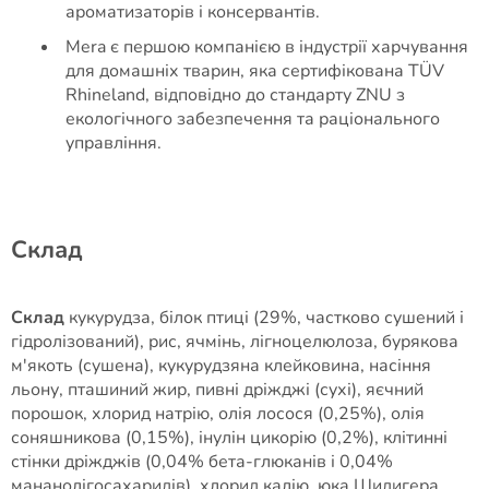
ароматизаторів і консервантів.
Mera є першою компанією в індустрії харчування
для домашніх тварин, яка сертифікована TÜV
Rhineland, відповідно до стандарту ZNU з
екологічного забезпечення та раціонального
управління.
Cклад
Склад
кукурудза, білок птиці (29%, частково сушений і
гідролізований), рис, ячмінь, лігноцелюлоза, бурякова
м'якоть (сушена), кукурудзяна клейковина, насіння
льону, пташиний жир, пивні дріжджі (сухі), яєчний
порошок, хлорид натрію, олія лосося (0,25%), олія
соняшникова (0,15%), інулін цикорію (0,2%), клітинні
стінки дріжджів (0,04% бета-глюканів і 0,04%
мананолігосахаридів), хлорид калію, юка Шидигера