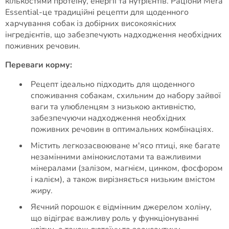
кількостями протеїну, енергії та нутрієнтів. Раціони Mera
Essential-це традиційні рецепти для щоденного
харчування собак із добірних високоякісних
інгредієнтів, що забезпечують надходження необхідних
поживних речовин.
Переваги корму:
Рецепт ідеально підходить для щоденного
споживання собакам, схильним до набору зайвої
ваги та улюбленцям з низькою активністю,
забезпечуючи надходження необхідних
поживних речовин в оптимальних комбінаціях.
Містить легкозасвоюване м'ясо птиці, яке багате
незамінними амінокислотами та важливими
мінералами (залізом, магнієм, цинком, фосфором
і калієм), а також вирізняється низьким вмістом
жиру.
Яєчний порошок є відмінним джерелом холіну,
що відіграє важливу роль у функціонуванні