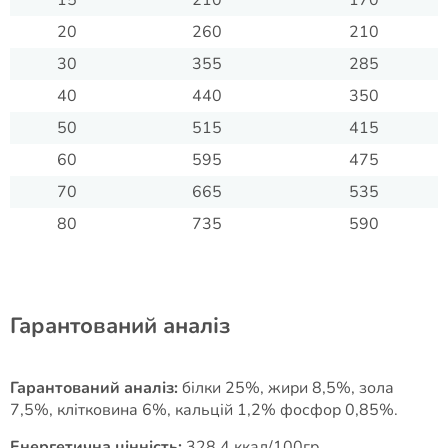
15
210
170
20
260
210
30
355
285
40
440
350
50
515
415
60
595
475
70
665
535
80
735
590
Гарантований аналіз
Гарантований аналіз:
білки 25%, жири 8,5%, зола
7,5%, клітковина 6%, кальцій 1,2% фосфор 0,85%.
Енергетична цінність:
328,4 ккал/100гр.