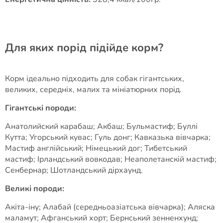
Для яких порід підійде корм?
Корм ідеально підходить для собак гігантських,
великих, середніх, малих та мініатюрних порід.
Гігантські породи:
Анатолийский карабаш; Акбаш; Бульмастиф; Буллі
Кутта; Угорський кувас; Гуль донг; Кавказька вівчарка;
Мастиф англійський; Німецький дог; Тибетський
мастиф; Ірландський вовкодав; Неаполетанскій мастиф;
Сенбернар; Шотландський дірхаунд.
Великі породи:
Акіта-іну; Алабай (середньоазіатська вівчарка); Аляска
маламут; Афганський хорт; Бернський зенненхунд;