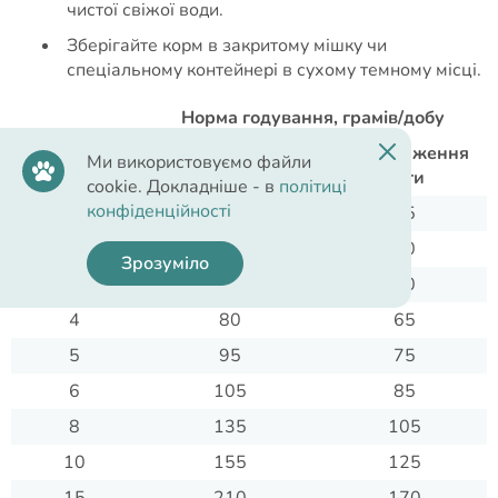
чистої свіжої води.
Зберігайте корм в закритому мішку чи
спеціальному контейнері в сухому темному місці.
Норма годування, грамів/добу
Вага собаки,
Для підтримання
Для зниження
кг
Ми використовуємо файли
ваги
ваги
cookie. Докладніше - в
політиці
конфіденційності
1
30
25
2
50
40
Зрозуміло
3
65
50
4
80
65
5
95
75
6
105
85
8
135
105
10
155
125