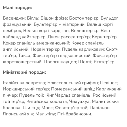
Малі породи:
Басенджи; Бігль; Бішон фрізе; Бостон тер'єр; Бульдог
французький; Бультер'єр мініатюрний; Вельш коргі
пемброк; Вельш коргі кардіган; Вельштер'єр; Вест
хайленд уайт тер'єр; Джек рассел тер'єр; Керн тер'єр;
Кокер спанієль американський; Кокер спанієль
англійський; Норвіч тер'єр; Пудель карликовий; Скотч
тер'єр; Такса; Фокстер'єр гладкошерстий; Фокстер'єр
жорсткошерстний; Цвергшнауцер; Шелті; Ягдтер'єр.
Мініатюрні породи:
Італійська левретка; Брюссельський грифон; Пекінес;
Йоркширський тер'єр; Померанський шпіц; Карликовий
пінчер; Пудель той; Кінг Чарльз спаніель; Російський
той тер'єр; Китайська хохлата; Чихуахуа; Мальтійська
болонка; Ши-тцу; Мопс; Фокстер'єр той; Папільон;
Японський хін; Мальтіпу; Пті-брабансони.