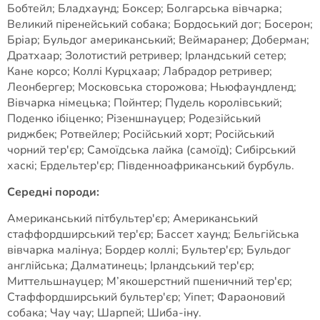
Бобтейл; Бладхаунд; Боксер; Болгарська вівчарка;
Великий піренейський собака; Бордоський дог; Босерон;
Бріар; Бульдог американський; Веймаранер; Доберман;
Дратхаар; Золотистий ретривер; Ірландський сетер;
Кане корсо; Коллі Курцхаар; Лабрадор ретривер;
Леонбергер; Московська сторожова; Ньюфаундленд;
Вівчарка німецька; Пойнтер; Пудель королівський;
Поденко ібіценко; Різеншнауцер; Родезійський
риджбек; Ротвейлер; Російський хорт; Російський
чорний тер'єр; Самоїдська лайка (самоїд); Сибірський
хаскі; Ердельтер'єр; Південноафриканський бурбуль.
Середні породи:
Американський пітбультер'єр; Американський
стаффордширський тер'єр; Бассет хаунд; Бельгійська
вівчарка малінуа; Бордер коллі; Бультер'єр; Бульдог
англійська; Далматинець; Ірландський тер'єр;
Миттельшнауцер; М’якошерстний пшеничний тер'єр;
Стаффордширський бультер'єр; Уіпет; Фараоновий
собака; Чау чау; Шарпей; Шиба-іну.