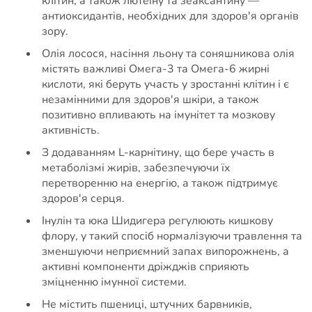
клітин, а також лютеїну та зеаксантину —
антиоксидантів, необхідних для здоров'я органів
зору.
Олія лосося, насіння льону та соняшникова олія
містять важливі Омега-3 та Омега-6 жирні
кислоти, які беруть участь у зростанні клітин і є
незамінними для здоров'я шкіри, а також
позитивно впливають на імунітет та мозкову
активність.
З додаванням L-карнітину, що бере участь в
метаболізмі жирів, забезпечуючи їх
перетворенню на енергію, а також підтримує
здоров'я серця.
Інулін та юка Шидигера регулюють кишкову
флору, у такий спосіб нормалізуючи травлення та
зменшуючи неприємний запах випорожнень, а
активні компоненти дріжджів сприяють
зміцненню імунної системи.
Не містить пшениці, штучних барвників,