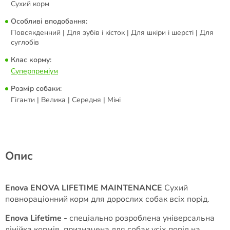
Сухий корм
Особливі вподобання:
Повсякденний | Для зубів і кісток | Для шкіри і шерсті | Для
суглобів
Клас корму:
Суперпреміум
Розмір собаки:
Гіганти | Велика | Середня | Міні
Опис
Enova ENOVA LIFETIME MAINTENANCE
Сухий
повнораціонний корм для дорослих собак всіх порід.
Enova Lifetime -
спеціально розроблена універсальна
лінійка кормів, призначена для собак усіх порід на