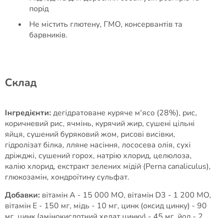
порід
Не містить глютену, ГМО, консервантів та
барвників.
Cклад
Інгредієнти:
дегідратоване куряче м'ясо (28%), рис,
коричневий рис, ячмінь, курячий жир, сушені цільні
яйця, сушений буряковий жом, рисові висівки,
гідролізат білка, лляне насіння, лососева олія, сухі
дріжджі, сушений горох, натрію хлорид, целюлоза,
калію хлорид, екстракт зелених мідій (Perna canaliculus),
глюкозамін, хондроїтину сульфат.
Добавки:
вітамін А - 15 000 МО, вітамін D3 - 1 200 МО,
вітамін Е - 150 мг, мідь - 10 мг, цинк (оксид цинку) - 90
мг, цинк (амінокислотний хелат цинку) - 45 мг, йод - 2