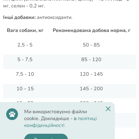
мг, селен - 0,2 мг.
Інші добавки:
антиоксиданти.
Вага собаки, кг
Рекомендована добова норма, г
2,5 - 5
50 - 85
5 - 7,5
85 - 120
7,5 - 10
120 - 145
10 – 15
145 - 200
15 - 20
200 - 245
Ми використовуємо файли
20 – 30
245 - 335
cookie. Докладніше - в
політиці
конфіденційності
30 - 40
335 - 415