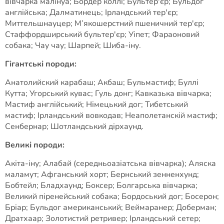
вівчарка малінуа; Бордер коллі; Бультер'єр; Бульдог
англійська; Далматинець; Ірландський тер'єр;
Миттельшнауцер; М’якошерстний пшеничний тер'єр;
Стаффордширський бультер'єр; Уіпет; Фараоновий
собака; Чау чау; Шарпей; Шиба-іну.
Гігантські породи:
Анатолийский карабаш; Акбаш; Бульмастиф; Буллі
Кутта; Угорський кувас; Гуль донг; Кавказька вівчарка;
Мастиф англійський; Німецький дог; Тибетський
мастиф; Ірландський вовкодав; Неаполетанскій мастиф;
Сенбернар; Шотландський дірхаунд.
Великі породи:
Акіта-іну; Алабай (середньоазіатська вівчарка); Аляска
маламут; Афганський хорт; Бернський зенненхунд;
Бобтейл; Бладхаунд; Боксер; Болгарська вівчарка;
Великий піренейський собака; Бордоський дог; Босерон;
Бріар; Бульдог американський; Веймаранер; Доберман;
Дратхаар; Золотистий ретривер; Ірландський сетер;