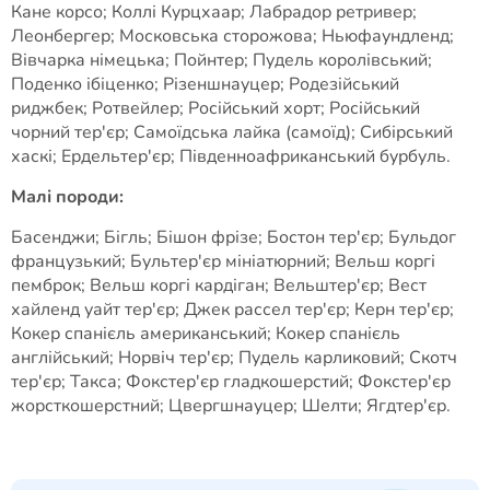
Кане корсо; Коллі Курцхаар; Лабрадор ретривер;
Леонбергер; Московська сторожова; Ньюфаундленд;
Вівчарка німецька; Пойнтер; Пудель королівський;
Поденко ібіценко; Різеншнауцер; Родезійський
риджбек; Ротвейлер; Російський хорт; Російський
чорний тер'єр; Самоїдська лайка (самоїд); Сибірський
хаскі; Ердельтер'єр; Південноафриканський бурбуль.
Малі породи:
Басенджи; Бігль; Бішон фрізе; Бостон тер'єр; Бульдог
французький; Бультер'єр мініатюрний; Вельш коргі
пемброк; Вельш коргі кардіган; Вельштер'єр; Вест
хайленд уайт тер'єр; Джек рассел тер'єр; Керн тер'єр;
Кокер спанієль американський; Кокер спанієль
англійський; Норвіч тер'єр; Пудель карликовий; Скотч
тер'єр; Такса; Фокстер'єр гладкошерстий; Фокстер'єр
жорсткошерстний; Цвергшнауцер; Шелти; Ягдтер'єр.