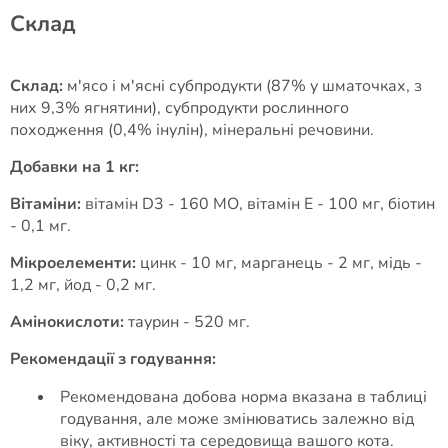
Cклад
Склад:
м'ясо і м'ясні субпродукти (87% у шматочках, з
них 9,3% ягнятини), субпродукти рослинного
походження (0,4% інулін), мінеральні речовини.
Добавки на 1 кг:
Вітаміни:
вітамін D3 - 160 МО, вітамін E - 100 мг, біотин
- 0,1 мг.
Мікроелементи:
цинк - 10 мг, марганець - 2 мг, мідь -
1,2 мг, йод - 0,2 мг.
Амінокислоти:
таурин - 520 мг.
Рекомендації з годування:
Рекомендована добова норма вказана в таблиці
годування, але може змінюватись залежно від
віку, активності та середовища вашого кота.