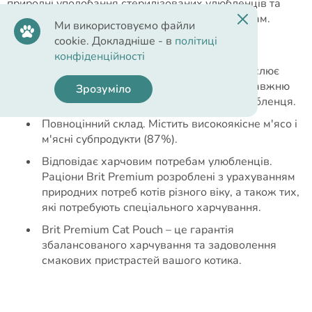
природні уподобання стерилізованих улюбленців та
відповідає їхнім спеціальним харчовим потребам.
Ми використовуємо файли
cookie. Докладніше - в
політиці
Переваги корму:
конфіденційності
Смачний та ніжний соус ідеально підкреслює
смак м'ясних шматочків, створюючи справжню
Зрозуміло
гастрономічну насолоду для вашого улюбленця.
Повноцінний склад. Містить високоякісне м'ясо і
м'ясні субпродукти (87%).
Відповідає харчовим потребам улюбленців.
Раціони Brit Premium розроблені з урахуванням
природних потреб котів різного віку, а також тих,
які потребують спеціального харчування.
Brit Premium Cat Pouch – це гарантія
збалансованого харчування та задоволення
смакових пристрастей вашого котика.