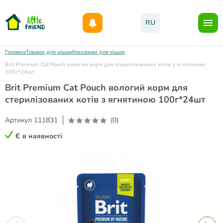
Даруємо 1000гр на бонусний рахунок при реєстрації!)
RU
Головна
Товари для кішок
Консерви для кішок
Brit Premium Cat Pouch вологий корм для стерилізованих котів з ягнятиною
100г*24шт
Brit Premium Cat Pouch вологий корм для
стерилізованих котів з ягнятиною 100г*24шт
Артикул
111831
(0)
Є в наявності