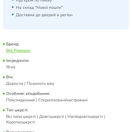
Кур'єром по Києву
На склад "Нової пошти"
Доставка до дверей в регіон
Бренд:
Brit Premium
Інгредієнти:
Ягня
Вік:
Доросла | Похилого віку
Особливі вподобання:
Повсякденний | Стерилізовані/кастровані
Тип шерсті:
Всі типи шерсті | Довгошерсті | Напівдовгошерсті |
Короткошерсті