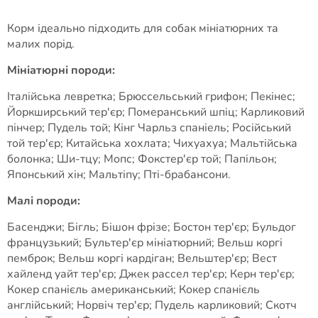
Корм ідеально підходить для собак мініатюрних та
малих порід.
Мініатюрні породи:
Італійська левретка; Брюссельський грифон; Пекінес;
Йоркширський тер'єр; Померанський шпіц; Карликовий
пінчер; Пудель той; Кінг Чарльз спаніель; Російський
той тер'єр; Китайська хохлата; Чихуахуа; Мальтійська
болонка; Ши-тцу; Мопс; Фокстер'єр той; Папільон;
Японський хін; Мальтіпу; Пті-брабансони.
Малі породи:
Басенджи; Бігль; Бішон фрізе; Бостон тер'єр; Бульдог
французький; Бультер'єр мініатюрний; Вельш коргі
пемброк; Вельш коргі кардіган; Вельштер'єр; Вест
хайленд уайт тер'єр; Джек рассел тер'єр; Керн тер'єр;
Кокер спанієль американський; Кокер спанієль
англійський; Норвіч тер'єр; Пудель карликовий; Скотч