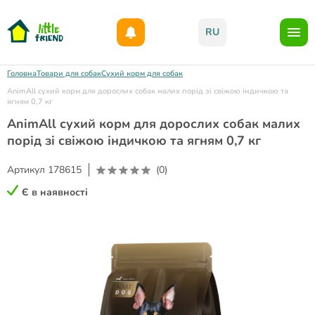
Даруємо 1000гр на бонусний рахунок при реєстрації!)
RU
Головна
Товари для собак
Сухий корм для собак
AnimAll сухий корм для дорослих собак малих порід зі свіжою індичкою та
ягням 0,7 кг
AnimAll сухий корм для дорослих собак малих
порід зі свіжою індичкою та ягням 0,7 кг
Артикул
178615
(0)
Є в наявності