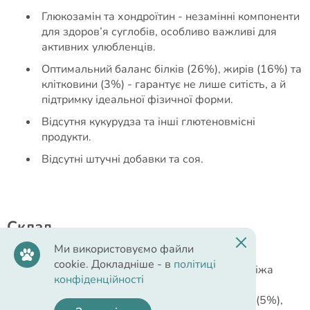
Глюкозамін та хондроїтин - незамінні компоненти
для здоров’я суглобів, особливо важливі для
активних улюбленців.
Оптимальний баланс білків (26%), жирів (16%) та
клітковини (3%) - гарантує не лише ситість, а й
підтримку ідеальної фізичної форми.
Відсутня кукурудза та інші глютеновмісні
продукти.
Відсутні штучні добавки та соя.
Cклад
Ми використовуємо файли
cookie. Докладніше - в
політиці
Склад:
зневоднена індичка (25%), білий рис, свіжа
конфіденційності
індичка (10%), горох колотий (8%), горох (8%),
гідролізована куряча печінка, зневоднене ягня (5%),