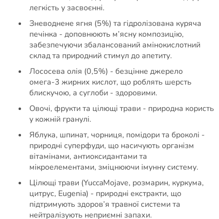
легкість у засвоєнні.
Зневоднене ягня (5%) та гідролізована куряча
печінка - доповнюють м’ясну композицію,
забезпечуючи збалансований амінокислотний
склад та природний стимул до апетиту.
Лососева олія (0,5%) - безцінне джерело
омега-3 жирних кислот, що роблять шерсть
блискучою, а суглоби - здоровими.
Овочі, фрукти та цілющі трави - природна користь
у кожній гранулі.
Яблука, шпинат, чорниця, помідори та броколі -
природні суперфуди, що насичують організм
вітамінами, антиоксидантами та
мікроелементами, зміцнюючи імунну систему.
Цілющі трави (YuccaMojave, розмарин, куркума,
цитрус, Eugenia) - природні екстракти, що
підтримують здоров’я травної системи та
нейтралізують неприємні запахи.