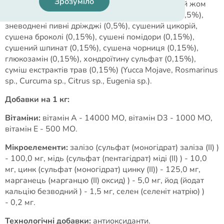
Зрозуміло
курячий жир, насіння льону, сушений буряковий жом
(2%), сушені яблука, мінерали, лососева олія (0,5%),
зневоднені пивні дріжджі (0,5%), сушений цикорій,
сушена броколі (0,15%), сушені помідори (0,15%),
сушений шпинат (0,15%), сушена чорниця (0,15%),
глюкозамін (0,15%), хондроїтину сульфат (0,15%),
суміш екстрактів трав (0,15%) (Yucca Mojave, Rosmarinus
sp., Curcuma sp., Citrus sp., Eugenia sp.).
Добавки на 1 кг:
Вітаміни:
вітамін A - 14000 МО, вітамін D3 - 1000 МО,
вітамін E - 500 МО.
Мікроелементи:
залізо (сульфат (моногідрат) заліза (II) )
- 100,0 мг, мідь (сульфат (пентагідрат) міді (II) ) - 10,0
мг, цинк (сульфат (моногідрат) цинку (II)) - 125,0 мг,
марганець (марганцю (II) оксид) ) - 5,0 мг, йод (йодат
кальцію безводний ) - 1,5 мг, селен (селеніт натрію) )
- 0,2 мг.
Технологічні добавки:
антиоксиданти.