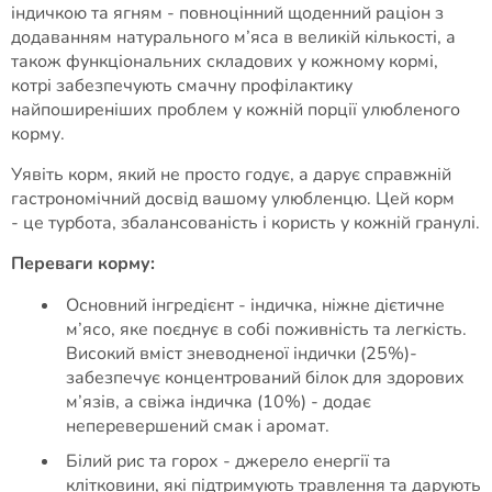
індичкою та ягням - повноцінний щоденний раціон з
додаванням натурального м’яса в великій кількості, а
також функціональних складових у кожному кормі,
котрі забезпечують смачну профілактику
найпоширеніших проблем у кожній порції улюбленого
корму.
Уявіть корм, який не просто годує, а дарує справжній
гастрономічний досвід вашому улюбленцю. Цей корм
- це турбота, збалансованість і користь у кожній гранулі.
Переваги корму:
Основний інгредієнт - індичка, ніжне дієтичне
м’ясо, яке поєднує в собі поживність та легкість.
Високий вміст зневодненої індички (25%)-
забезпечує концентрований білок для здорових
м’язів, а свіжа індичка (10%) - додає
неперевершений смак і аромат.
Білий рис та горох - джерело енергії та
клітковини, які підтримують травлення та дарують