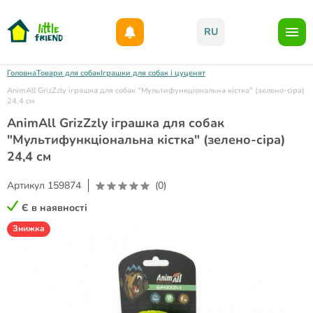
Даруємо 1000гр на бонусний рахунок при реєстрації!)
RU
Головна
Товари для собак
Іграшки для собак і цуценят
AnimAll GrizZzly іграшка для собак "Мультифункціональна кістка" (зелено-сіра)
24,4 см
AnimAll GrizZzly іграшка для собак
"Мультифункціональна кістка" (зелено-сіра)
24,4 см
Артикул
159874
(0)
Є в наявності
Знижка