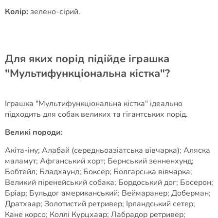
Колір:
зелено-сірий.
Для яких порід підійде іграшка
"Мультифункціональна кістка"?
Іграшка "Мультифункціональна кістка" ідеально
підходить для собак великих та гігантських порід.
Великі породи:
Акіта-іну; Алабай (середньоазіатська вівчарка); Аляска
маламут; Афганський хорт; Бернський зенненхунд;
Бобтейл; Бладхаунд; Боксер; Болгарська вівчарка;
Великий піренейський собака; Бордоський дог; Босерон;
Бріар; Бульдог американський; Веймаранер; Доберман;
Дратхаар; Золотистий ретривер; Ірландський сетер;
Кане корсо; Коллі Курцхаар; Лабрадор ретривер;