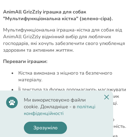
AnimAll GrizZzly іграшка для собак
"Мультифункціональна кістка" (зелено-сіра).
Мультифункціональна іграшка-кістка для собак від
AnimAll GrizZzly відмінний вибір для люблячих
господарів, які хочуть забезпечити свого улюбленця
здоровим та активним життям.
Переваги іграшки:
Кістка виконана з міцного та безпечного
матеріалу.
Її текстура та форма допомагають масажувати
зуби та ясна, що у свою чергу знижує ризик
Ми використовуємо файли
утворення зубного нальоту та хвороб пащі.
cookie. Докладніше - в
політиці
Помаранчево-жовтий колір робить його
конфіденційності
яскравим та привабливим для собаки, що
допоможе утримувати увагу та зацікавленість.
Зрозуміло
Також іграшка має пищалку всередині, яка