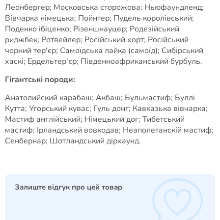
Леонбергер; Московська сторожова; Ньюфаундленд;
Вівчарка німецька; Пойнтер; Пудель королівський;
Поденко ібіценко; Різеншнауцер; Родезійський
риджбек; Ротвейлер; Російський хорт; Російський
чорний тер'єр; Самоїдська лайка (самоїд); Сибірський
хаскі; Ердельтер'єр; Південноафриканський бурбуль.
Гігантські породи:
Анатолийский карабаш; Акбаш; Бульмастиф; Буллі
Кутта; Угорський кувас; Гуль донг; Кавказька вівчарка;
Мастиф англійський; Німецький дог; Тибетський
мастиф; Ірландський вовкодав; Неаполетанскій мастиф;
Сенбернар; Шотландський дірхаунд.
Залиште відгук про цей товар