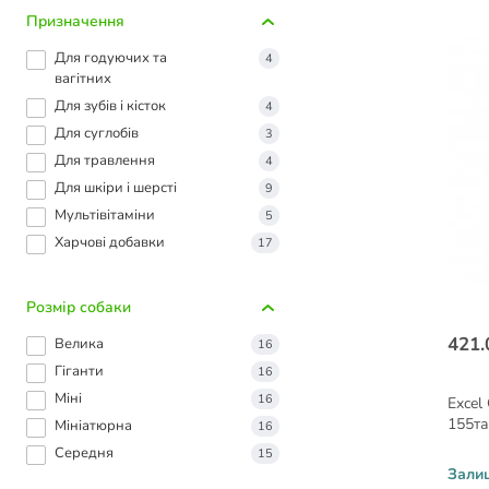
Призначення
Для годуючих та
4
вагітних
Для зубів і кісток
4
Для суглобів
3
Для травлення
4
Для шкіри і шерсті
9
Мультівітаміни
5
Харчові добавки
17
Розмір собаки
421.
Велика
16
Гіганти
16
Міні
16
Excel
155та
Мініатюрна
16
Середня
15
Зали