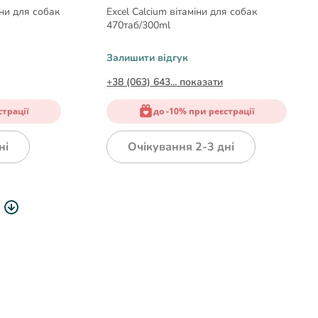
іни для собак
Excel Calcium вітаміни для собак
470таб/300ml
Залишити відгук
+38 (063) 643... показати
страції
до -10% при реєстрації
ні
Очікування 2-3 дні