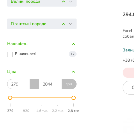
Великі породи
294.
Гігантські породи
Excel
соба
Наявність
Зали
В наявності
17
+38 (
Ціна
-
грн.
279
920
1,6 тис.
2,2 тис.
2,8 тис.