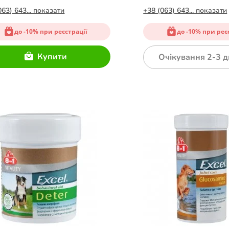
063) 643... показати
+38 (063) 643... показати
до -10% при реєстрації
до -10% при реє
Купити
Очікування 2-3 д