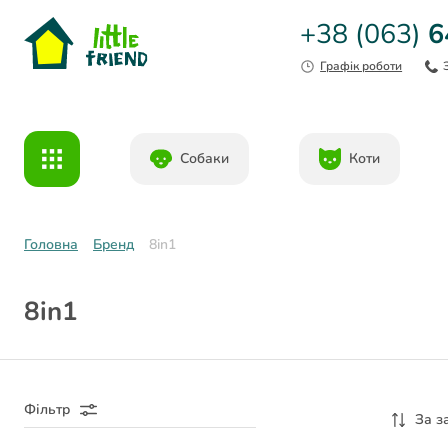
+38 (063)
6
Графік роботи
Собаки
Коти
Головна
Бренд
8in1
8in1
Фільтр
За з