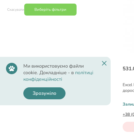
Виберіть фільтри
Скасувати
Ми використовуємо файли
531.
cookie. Докладніше - в
політиці
конфіденційності
Excel
дорос
Зрозуміло
Зали
+38 (