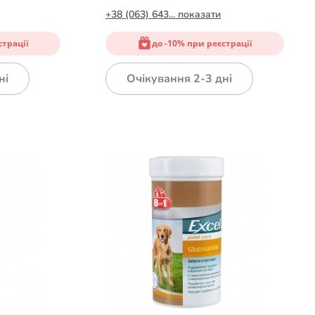
+38 (063) 643... показати
страції
до -10% при реєстрації
ні
Очікування 2-3 дні