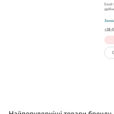
Excel
дрібн
Зали
+38 (
Найпопулярніші товари бренду