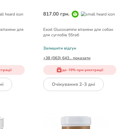
817.00 грн.
вітаміни для
Excel Glucosamine вітаміни для собак
для суглобів 55таб
Залишити відгук
+38 (063) 643... показати
страції
до -10% при реєстрації
ні
Очікування 2-3 дні