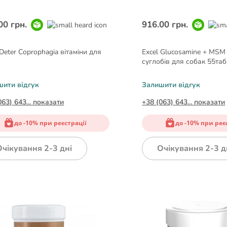
00 грн.
916.00 грн.
 Deter Coprophagia вітаміни для
Excel Glucosamine + MSM 
к
суглобів для собак 55таб
шити відгук
Залишити відгук
063) 643... показати
+38 (063) 643... показати
до -10% при реєстрації
до -10% при реє
Очікування 2-3 дні
Очікування 2-3 д