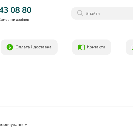
Даруємо 1000гр на бонусний рахунок при реєстрації!)
43 08 80
Замовити дзвінок
Оплата і доставка
Контакти
амовчуванням