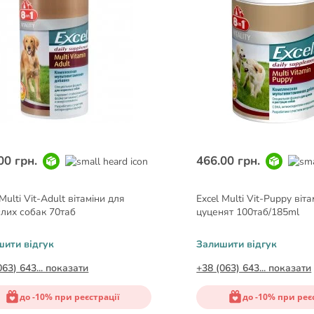
00 грн.
466.00 грн.
 Multi Vit-Adult вітаміни для
Excel Multi Vit-Puppy віт
лих собак 70таб
цуценят 100таб/185ml
шити відгук
Залишити відгук
063) 643... показати
+38 (063) 643... показати
до -10% при реєстрації
до -10% при реє