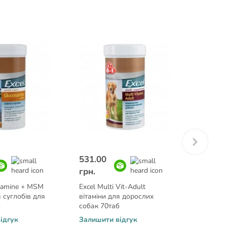
531.00
531.00
грн.
грн.
samine + MSM
Excel Multi Vit-Adult
Excel Mul
я суглобів для
вітаміни для дорослих
для дріб
б
собак 70таб
70таб/1
ідгук
Залишити відгук
Залишит