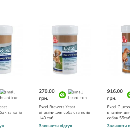
279.00
916.00
грн.
грн.
east
Excel Brewers Yeast
Excel Gluco
бак та котів
вітаміни для собак та котів
вітаміни дл
140 таб
собак 55та
ук
Залишити відгук
Залишити в