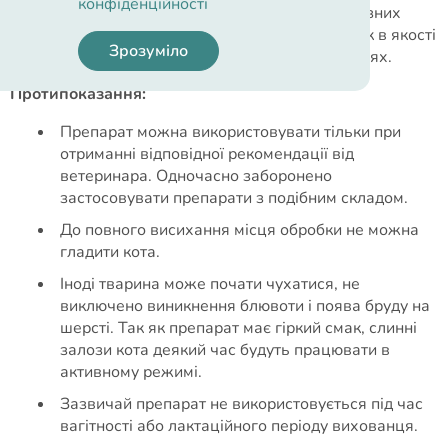
конфіденційності
ефективністю щодо ендо - і ектопаразитів на різних
стадіях розвитку. Можуть використовуватися як в якості
Зрозуміло
лікувального засобу, так і в профілактичних цілях.
Протипоказання:
Препарат можна використовувати тільки при
отриманні відповідної рекомендації від
ветеринара. Одночасно заборонено
застосовувати препарати з подібним складом.
До повного висихання місця обробки не можна
гладити кота.
Іноді тварина може почати чухатися, не
виключено виникнення блювоти і поява бруду на
шерсті. Так як препарат має гіркий смак, слинні
залози кота деякий час будуть працювати в
активному режимі.
Зазвичай препарат не використовується під час
вагітності або лактаційного періоду вихованця.