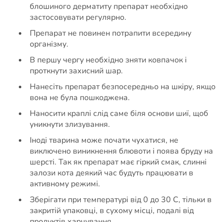
блошиного дерматиту препарат необхідно
застосовувати регулярно.
Препарат не повинен потрапити всередину
організму.
В першу чергу необхідно зняти ковпачок і
проткнути захисний шар.
Нанесіть препарат безпосередньо на шкіру, якщо
вона не була пошкоджена.
Наносити краплі слід саме біля основи шиї, щоб
уникнути злизування.
Іноді тварина може почати чухатися, не
виключено виникнення блювоти і поява бруду на
шерсті. Так як препарат має гіркий смак, слинні
залози кота деякий час будуть працювати в
активному режимі.
Зберігати при температурі від 0 до 30 С, тільки в
закритій упаковці, в сухому місці, подалі від
продуктів харчування