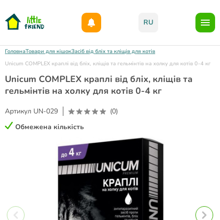
Даруємо 1000гр на бонусний рахунок при реєстрації!)
RU
Головна
Товари для кішок
Засіб від бліх та кліщів для котів
Unicum COMPLEX краплі від бліх, кліщів та гельмінтів на холку для котів 0-4 кг
Unicum COMPLEX краплі від бліх, кліщів та
гельмінтів на холку для котів 0-4 кг
Артикул
UN-029
(0)
Обмежена кількість