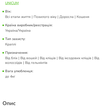
UNICUM
Вік:
Всі етапи життя | Похилого віку | Доросла | Кошеня
Країна виробник/реєстрація:
Україна/Україна
Тип захисту:
Краплі
Призначення:
Від бліх | Від вошей | Від кліщів | Від іксодових кліщів | Від
волосоїдів | Від гельмінтів
Вага улюбленця:
до 4кг
Опис