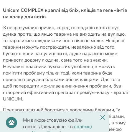
Unicum COMPLEX краплі від бліх, кліщів та гельмінтів
на холку для котів.
З незрозумілих причин, серед господарів котів існує
думка про те, що якщо тварина не виходить на вулицю,
то заразитися шкідниками вона ніяк не може. Нещасні
тварини можуть постраждати, незалежно від того,
бувають вони на вулиці чи ні, адже паразитів може
принести додому людина, сама того не знаючи.
Неуважні власники пухнастих улюбленців можуть
помітити проблему тільки тоді, коли тварина буде
повністю покусана блохами або ж кліщами. Для того
щоб попередити можливе виникнення проблеми, був
створений ефективний препарат преміум-класу - краплі
UNICUM.
Препарат здатний боротися з дорослими блохами, їх
личинками та яйцями, волосоїдів, іксодовими кліщами,
Ми використовуємо файли
вошами, нематодами, аскаридами, гельмінтами, в тому
cookie. Докладніше - в
політиці
числі, стрічковими. Краплі відрізняються підвищеною