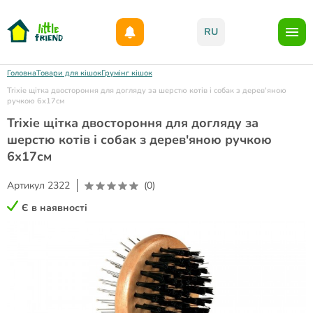
Даруємо 1000гр на бонусний рахунок при реєстрації!)
RU
Головна
Товари для кішок
Грумінг кішок
Trixie щітка двостороння для догляду за шерстю котів і собак з дерев'яною
ручкою 6х17см
Trixie щітка двостороння для догляду за
шерстю котів і собак з дерев'яною ручкою
6х17см
Артикул
2322
(0)
Є в наявності