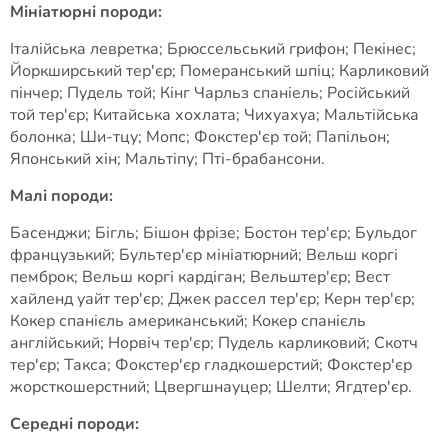
Мініатюрні породи:
Італійська левретка; Брюссельський грифон; Пекінес;
Йоркширський тер'єр; Померанський шпіц; Карликовий
пінчер; Пудель той; Кінг Чарльз спаніель; Російський
той тер'єр; Китайська хохлата; Чихуахуа; Мальтійська
болонка; Ши-тцу; Мопс; Фокстер'єр той; Папільон;
Японський хін; Мальтіпу; Пті-брабансони.
Малі породи:
Басенджи; Бігль; Бішон фрізе; Бостон тер'єр; Бульдог
французький; Бультер'єр мініатюрний; Вельш коргі
пемброк; Вельш коргі кардіган; Вельштер'єр; Вест
хайленд уайт тер'єр; Джек рассел тер'єр; Керн тер'єр;
Кокер спанієль американський; Кокер спанієль
англійський; Норвіч тер'єр; Пудель карликовий; Скотч
тер'єр; Такса; Фокстер'єр гладкошерстий; Фокстер'єр
жорсткошерстний; Цвергшнауцер; Шелти; Ягдтер'єр.
Середні породи: