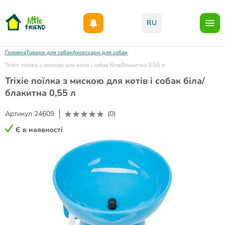
Даруємо 1000гр на бонусний рахунок при реєстрації!)
RU
Головна
Товари для собак
Аксесуари для собак
Trixie поїлка з мискою для котів і собак біла/блакитна 0,55 л
Trixie поїлка з мискою для котів і собак біла/
блакитна 0,55 л
Артикул
24609
(0)
Є в наявності