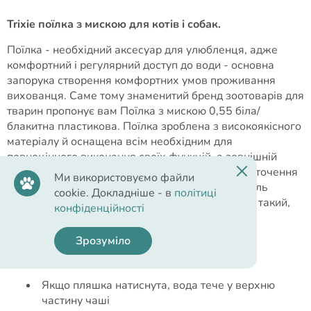
Trixie поїлка з мискою для котів і собак.
Поїлка - необхідний аксесуар для улюбленця, адже
комфортний і регулярний доступ до води - основна
запорука створення комфортних умов проживання
вихованця. Саме тому знаменитий бренд зоотоварів для
тварин пропонує вам Поїлка з мискою 0,55 біла/
блакитна пластикова. Поїлка зроблена з високоякісного
матеріалу й оснащена всім необхідним для
повноцінного виконання своїх функцій, а зовнішній
вигляд дасть змогу їй гармонійно вписатися в оточення
Ми використовуємо файли
та інтер'єр! Поїлка дасть змогу тварині без зусиль
cookie. Докладніше - в
політиці
добиратися до рідини та не займе багато місця, такий,
конфіденційності
на перший погляд, незначний аксесуар у рази
полегшить життя для вас і вашого улюбленця!
Зрозуміло
Основні переваги:
Якщо пляшка натиснута, вода тече у верхню
частину чаші