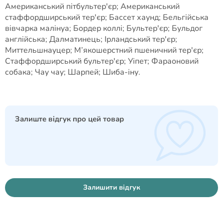
Американський пітбультер'єр; Американський
стаффордширський тер'єр; Бассет хаунд; Бельгійська
вівчарка малінуа; Бордер коллі; Бультер'єр; Бульдог
англійська; Далматинець; Ірландський тер'єр;
Миттельшнауцер; М’якошерстний пшеничний тер'єр;
Стаффордширський бультер'єр; Уіпет; Фараоновий
собака; Чау чау; Шарпей; Шиба-іну.
Залиште відгук про цей товар
Залишити відгук