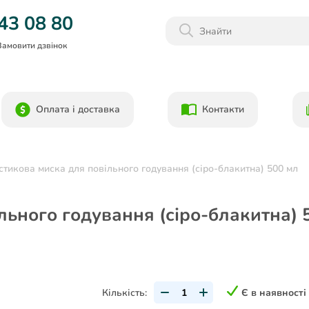
Даруємо 1000гр на бонусний рахунок при реєстрації!)
43 08 80
Замовити дзвінок
Оплата і доставка
Контакти
астикова миска для повільного годування (сіро-блакитна) 500 мл
ільного годування (сіро-блакитна) 
Кількість:
Є в наявності