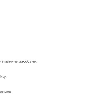
и мийними засобами.
їжу.
илимок.