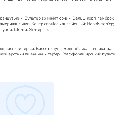
французький; Бультер'єр мініатюрний; Вельш коргі пемброк;
ь американський; Кокер спанієль англійський; Норвіч тер'єр
уцер; Шелти; Ягдтер'єр.
рський тер'єр; Бассет хаунд; Бельгійська вівчарка маліну
якошерстний пшеничний тер'єр; Стаффордширський бультер'