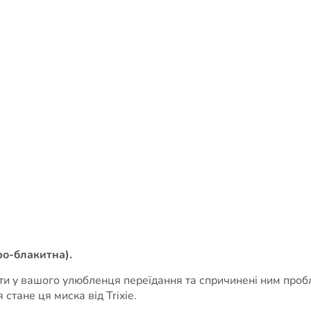
ро-блакитна).
ти у вашого улюбленця переїдання та спричинені ним проб
стане ця миска від Trixie.