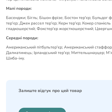
Малі породи:
Басенджи; Бігль; Бішон фрізе; Бостон тер'єр; Бульдог 
тер'єр; Джек рассел тер'єр; Керн тер'єр; Кокер спанієл
гладкошерстий; Фокстер'єр жорсткошерстний; Цвергшна
Середні породи:
Американський пітбультер'єр; Американський стаффордши
Далматинець; Ірландський тер'єр; Миттельшнауцер; М’
Шиба-іну.
Залиште відгук про цей товар