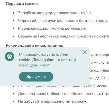
Переваги миски:
Запобігає швидкому проковтуванню їжі.
Через гойдаючі рухи їжа падає з бортика в чашу.
Рівень складності можна регулювати.
Безшумна і неслизька завдяки гумовому покритт
Рекомендації з використання:
Ми використовуємо файли
Рекомендується використовувати для сухого кор
cookie. Докладніше - в
політиці
Перед першим використанням промийте миску т
конфіденційності
Заповніть миску кормом, рівномірно розподіливши
Зрозуміло
Миску краще розташувати в такому місці, де Ваш
Стежте, щоби вихованець їв лише зі своєї миски,
Для додаткової стійкості та забезпечення чистот
Не забувайте періодично мити миску.