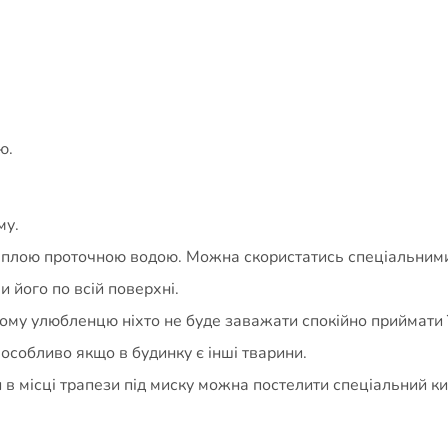
ю.
му.
еплою проточною водою. Можна скористатись спеціальним
 його по всій поверхні.
ому улюбленцю ніхто не буде заважати спокійно приймати 
 особливо якщо в будинку є інші тварини.
и в місці трапези під миску можна постелити спеціальний к