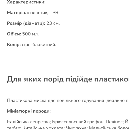
Характеристики:
Матеріал:
пластик, TPR.
Розмір (діаметр):
23 см.
Об'єм:
500 мл.
Колір:
сіро-блакитний.
Для яких порід підійде пластик
Пластикова миска для повільного годування ідеально пі
Мініатюрні породи:
Італійська левретка; Брюссельський грифон; Пекінес; Й
тер'єр; Китайська хохлата; Чихуахуа; Мальтійська болон