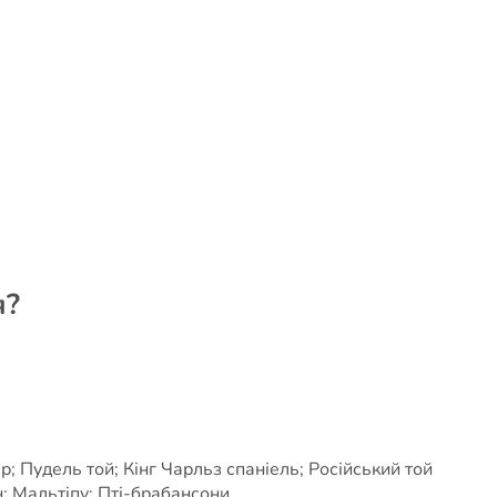
я?
; Пудель той; Кінг Чарльз спаніель; Російський той
; Мальтіпу; Пті-брабансони.