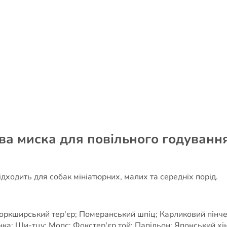
ова миска для повільного годуванн
дходить для собак мініатюрних, малих та середніх порід.
оркширський тер'єр; Померанський шпіц; Карликовий пінчер
ка; Ши-тцу; Мопс; Фокстер'єр той; Папільон; Японський хін