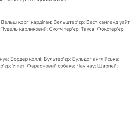
 Вельш коргі кардіган; Вельштер'єр; Вест хайленд уайт
; Пудель карликовий; Скотч тер'єр; Такса; Фокстер'єр
а; Бордер коллі; Бультер'єр; Бульдог англійська;
єр; Уіпет; Фараоновий собака; Чау чау; Шарпей;