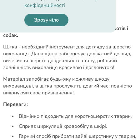
конфіденційності
Опис
Зрозуміло
Trixie масажна щітка для догляду за шерстю котів і
собак.
Щітка - необхідний інструмент для догляду за шерстю
вихованця. Дана щітка забезпечує делікатний догляд,
вичёсивая шерсть до ідеального стану, роблячи
зовнішність вихованця красивою і доглянутою!
Матеріал запобігає будь-яку можливу шкоду
вихованцеві, а щітка прослужить довгий час, повністю
виконуючи своє призначення!
Переваги:
Відмінно підходить для короткошерстих тварин.
Сприяє циркуляції кровообігу в шкірі.
Гарний спосіб прибрати зайві шерстинку у тварин,