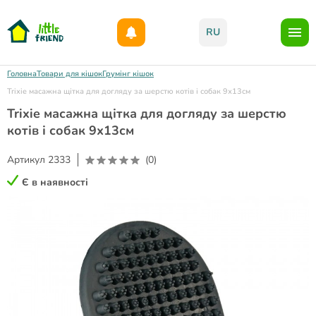
Даруємо 1000гр на бонусний рахунок при реєстрації!)
RU
Головна
Товари для кішок
Грумінг кішок
Trixie масажна щітка для догляду за шерстю котів і собак 9х13см
Trixie масажна щітка для догляду за шерстю
котів і собак 9х13см
Артикул
2333
(0)
Є в наявності